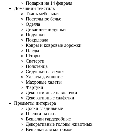
Подарки на 14 февраля
Домашний текстиль
Ткань мебельная
Постельное белье
Одеяла
Диванные подушки
Подушки
Покрывала
Ковры и ковровые дорожки
Пледы
Шторы
Скатерти
Полотенца
Сидушки на стулья
Халаты домашние
Махровые халаты
Фартуки
Декоративные наволочки
Декоративные салфетки
Предметы интерьера
Доски гладильные
Пленки на окна
Вешалки гардеробные
Декоративные головы животных
Вешалки для костюмов