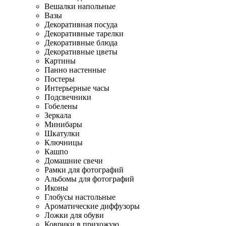
Вешалки напольные
Вазы
Декоративная посуда
Декоративные тарелки
Декоративные блюда
Декоративные цветы
Картины
Панно настенные
Постеры
Интерьерные часы
Подсвечники
Гобелены
Зеркала
Минибары
Шкатулки
Ключницы
Кашпо
Домашние свечи
Рамки для фотографий
Альбомы для фотографий
Иконы
Глобусы настольные
Ароматические диффузоры
Ложки для обуви
Коврики в прихожую