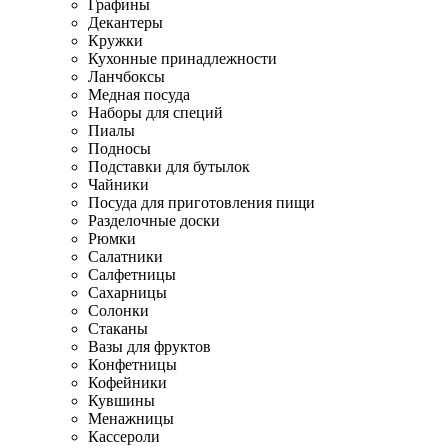
Графины
Декантеры
Кружки
Кухонные принадлежности
Ланчбоксы
Медная посуда
Наборы для специй
Пиалы
Подносы
Подставки для бутылок
Чайники
Посуда для приготовления пищи
Разделочные доски
Рюмки
Салатники
Салфетницы
Сахарницы
Солонки
Стаканы
Вазы для фруктов
Конфетницы
Кофейники
Кувшины
Менажницы
Кассероли