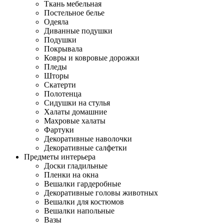
Ткань мебельная
Постельное белье
Одеяла
Диванные подушки
Подушки
Покрывала
Ковры и ковровые дорожки
Пледы
Шторы
Скатерти
Полотенца
Сидушки на стулья
Халаты домашние
Махровые халаты
Фартуки
Декоративные наволочки
Декоративные салфетки
Предметы интерьера
Доски гладильные
Пленки на окна
Вешалки гардеробные
Декоративные головы животных
Вешалки для костюмов
Вешалки напольные
Вазы