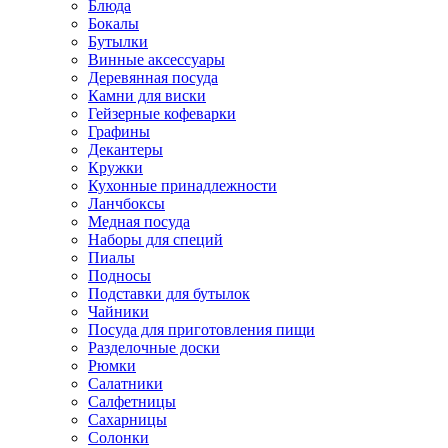
Блюда
Бокалы
Бутылки
Винные аксессуары
Деревянная посуда
Камни для виски
Гейзерные кофеварки
Графины
Декантеры
Кружки
Кухонные принадлежности
Ланчбоксы
Медная посуда
Наборы для специй
Пиалы
Подносы
Подставки для бутылок
Чайники
Посуда для приготовления пищи
Разделочные доски
Рюмки
Салатники
Салфетницы
Сахарницы
Солонки