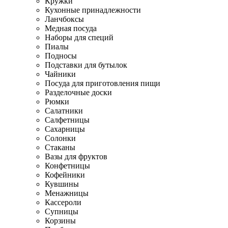
Кружки
Кухонные принадлежности
Ланчбоксы
Медная посуда
Наборы для специй
Пиалы
Подносы
Подставки для бутылок
Чайники
Посуда для приготовления пищи
Разделочные доски
Рюмки
Салатники
Салфетницы
Сахарницы
Солонки
Стаканы
Вазы для фруктов
Конфетницы
Кофейники
Кувшины
Менажницы
Кассероли
Супницы
Корзины