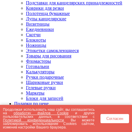
Подставки для канцелярских принадлежностей
Коврики для резки
Полотенца бумажные
Лупы канцелярские
Визитницы
Ежедневники
Скотчи
Блокноты
Ножницы
Этикетки самоклеющиеся
Товары для рисования
Фломастеры
Готовальни
Калькуляторы
Ручки подарочные
Шариковые ручки
Гелевые ручки
Маркеры
Блоки для записей
Подарки по цене
Подарки от 5000 рублей
Продолжая использовать наш сайт, вы соглашаетесь
на
обработку файлов Cookie
и других
Подарки до 5000 рублей
пользовательских данных, в соответствии с
Согласен
Подарки до 3000 рублей
Политикой конфиденциальности
. Вы можете
заблокировать использование Cookies сайтом,
Подарки до 2000 рублей
изменив настройки Вашего браузера.
Подарки до 1000 рублей