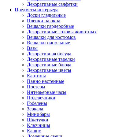
Декоративные салфетки
Предметы интерьера
Доски гладильные
Пленки на окна
Вешалки гардеробные
Декоративные головы животных
Вешалки для костюмов
Вешалки напольные
Вазы
Декоративная посуда
Декоративные тарелки
Декоративные блюда
Декоративные цветы
Картины
Панно настенные
Постеры
Интерьерные часы
Подсвечники
Гобелены
Зеркала
Минибары
Шкатулки
Ключницы
Кашпо
Домашние свечи