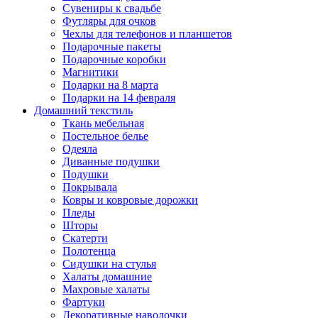
Сувениры к свадьбе
Футляры для очков
Чехлы для телефонов и планшетов
Подарочные пакеты
Подарочные коробки
Магнитики
Подарки на 8 марта
Подарки на 14 февраля
Домашний текстиль
Ткань мебельная
Постельное белье
Одеяла
Диванные подушки
Подушки
Покрывала
Ковры и ковровые дорожки
Пледы
Шторы
Скатерти
Полотенца
Сидушки на стулья
Халаты домашние
Махровые халаты
Фартуки
Декоративные наволочки