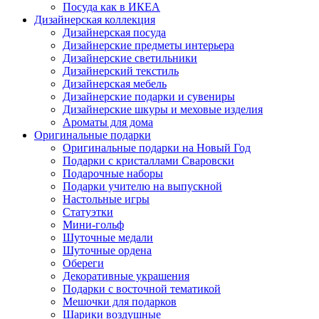
Посуда как в ИКЕА
Дизайнерская коллекция
Дизайнерская посуда
Дизайнерские предметы интерьера
Дизайнерские светильники
Дизайнерский текстиль
Дизайнерская мебель
Дизайнерские подарки и сувениры
Дизайнерские шкуры и меховые изделия
Ароматы для дома
Оригинальные подарки
Оригинальные подарки на Новый Год
Подарки с кристаллами Сваровски
Подарочные наборы
Подарки учителю на выпускной
Настольные игры
Статуэтки
Мини-гольф
Шуточные медали
Шуточные ордена
Обереги
Декоративные украшения
Подарки с восточной тематикой
Мешочки для подарков
Шарики воздушные