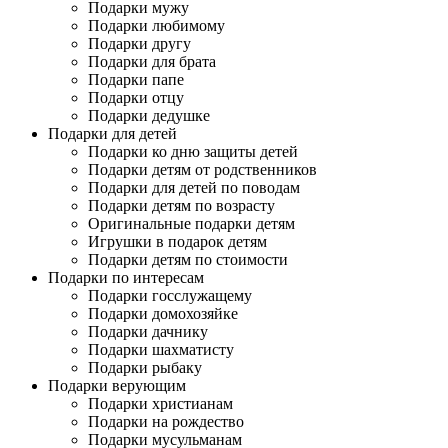
Подарки мужу
Подарки любимому
Подарки другу
Подарки для брата
Подарки папе
Подарки отцу
Подарки дедушке
Подарки для детей
Подарки ко дню защиты детей
Подарки детям от родственников
Подарки для детей по поводам
Подарки детям по возрасту
Оригинальные подарки детям
Игрушки в подарок детям
Подарки детям по стоимости
Подарки по интересам
Подарки госслужащему
Подарки домохозяйке
Подарки дачнику
Подарки шахматисту
Подарки рыбаку
Подарки верующим
Подарки христианам
Подарки на рождество
Подарки мусульманам