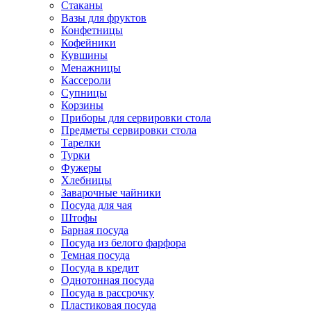
Стаканы
Вазы для фруктов
Конфетницы
Кофейники
Кувшины
Менажницы
Кассероли
Супницы
Корзины
Приборы для сервировки стола
Предметы сервировки стола
Тарелки
Турки
Фужеры
Хлебницы
Заварочные чайники
Посуда для чая
Штофы
Барная посуда
Посуда из белого фарфора
Темная посуда
Посуда в кредит
Однотонная посуда
Посуда в рассрочку
Пластиковая посуда