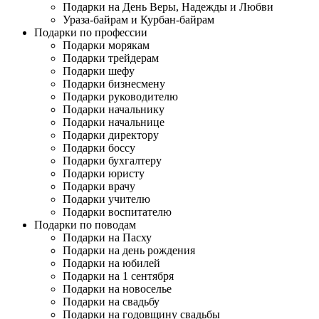
Подарки на День Веры, Надежды и Любви
Ураза-байрам и Курбан-байрам
Подарки по профессии
Подарки морякам
Подарки трейдерам
Подарки шефу
Подарки бизнесмену
Подарки руководителю
Подарки начальнику
Подарки начальнице
Подарки директору
Подарки боссу
Подарки бухгалтеру
Подарки юристу
Подарки врачу
Подарки учителю
Подарки воспитателю
Подарки по поводам
Подарки на Пасху
Подарки на день рождения
Подарки на юбилей
Подарки на 1 сентября
Подарки на новоселье
Подарки на свадьбу
Подарки на годовщину свадьбы