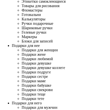
Этикетки самоклеющиеся
Товары для рисования
Фломастеры
Готовальни
Калькуляторы
Ручки подарочные
Шариковые ручки
Гелевые ручки
Маркеры
Блоки для записей
Подарки для нее
Подарки для женщин
Подарки жене
Подарки любимой
Подарки девушке
Подарки девушке коллеге
Подарки подруге
Подарки сестре
Подарки маме
Подарки бабушке
Подарки свекрови
Подарки теще
Подарки тете
Подарки для него
Подарки для мужчин