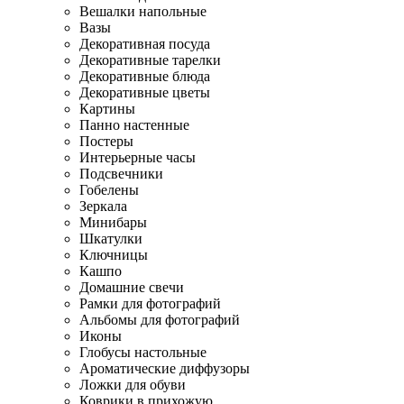
Вешалки напольные
Вазы
Декоративная посуда
Декоративные тарелки
Декоративные блюда
Декоративные цветы
Картины
Панно настенные
Постеры
Интерьерные часы
Подсвечники
Гобелены
Зеркала
Минибары
Шкатулки
Ключницы
Кашпо
Домашние свечи
Рамки для фотографий
Альбомы для фотографий
Иконы
Глобусы настольные
Ароматические диффузоры
Ложки для обуви
Коврики в прихожую