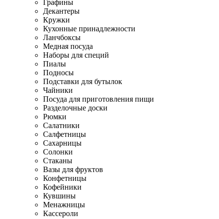
Графины
Декантеры
Кружки
Кухонные принадлежности
Ланчбоксы
Медная посуда
Наборы для специй
Пиалы
Подносы
Подставки для бутылок
Чайники
Посуда для приготовления пищи
Разделочные доски
Рюмки
Салатники
Салфетницы
Сахарницы
Солонки
Стаканы
Вазы для фруктов
Конфетницы
Кофейники
Кувшины
Менажницы
Кассероли