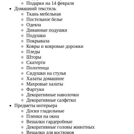
Подарки на 14 февраля
Домашний текстиль
Ткань мебельная
Постельное белье
Одеяла
Диванные подушки
Подушки
Покрывала
Ковры и ковровые дорожки
Пледы
Шторы
Скатерти
Полотенца
Сидушки на стулья
Халаты домашние
Махровые халаты
Фартуки
Декоративные наволочки
Декоративные салфетки
Предметы интерьера
Доски гладильные
Пленки на окна
Вешалки гардеробные
Декоративные головы животных
Вешалки для костюмов