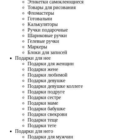
Этикетки самоклеющиеся
Товары для рисования
Фломастеры
Готовальни
Калькуляторы
Ручки подарочные
Шариковые ручки
Гелевые ручки
Маркеры
Блоки для записей
Подарки для нее
Подарки для женщин
Подарки жене
Подарки любимой
Подарки девушке
Подарки девушке коллеге
Подарки подруге
Подарки сестре
Подарки маме
Подарки бабушке
Подарки свекрови
Подарки теще
Подарки тете
Подарки для него
Подарки для мужчин