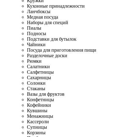
Кружки
Кухонные принадлежности
Ланчбоксы
Медная посуда
Наборы для специй
Пиалы
Подносы
Подставки для бутылок
Чайники
Посуда для приготовления пищи
Разделочные доски
Рюмки
Салатники
Салфетницы
Сахарницы
Солонки
Стаканы
Вазы для фруктов
Конфетницы
Кофейники
Кувшины
Менажницы
Кассероли
Супницы
Корзины