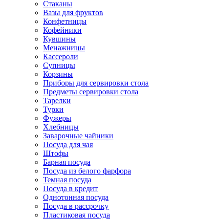
Стаканы
Вазы для фруктов
Конфетницы
Кофейники
Кувшины
Менажницы
Кассероли
Супницы
Корзины
Приборы для сервировки стола
Предметы сервировки стола
Тарелки
Турки
Фужеры
Хлебницы
Заварочные чайники
Посуда для чая
Штофы
Барная посуда
Посуда из белого фарфора
Темная посуда
Посуда в кредит
Однотонная посуда
Посуда в рассрочку
Пластиковая посуда