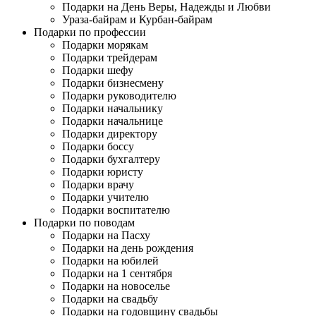
Подарки на День Веры, Надежды и Любви
Ураза-байрам и Курбан-байрам
Подарки по профессии
Подарки морякам
Подарки трейдерам
Подарки шефу
Подарки бизнесмену
Подарки руководителю
Подарки начальнику
Подарки начальнице
Подарки директору
Подарки боссу
Подарки бухгалтеру
Подарки юристу
Подарки врачу
Подарки учителю
Подарки воспитателю
Подарки по поводам
Подарки на Пасху
Подарки на день рождения
Подарки на юбилей
Подарки на 1 сентября
Подарки на новоселье
Подарки на свадьбу
Подарки на годовщину свадьбы