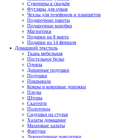
Сувениры к свадьбе
Футляры для очков
Чехлы для телефонов и планшетов
Подарочные пакеты
Подарочные коробки
Магнитики
Подарки на 8 марта
Подарки на 14 февраля
Домашний текстиль
Ткань мебельная
Постельное белье
Одеяла
Диванные подушки
Подушки
Покрывала
Ковры и ковровые дорожки
Пледы
Шторы
Скатерти
Полотенца
Сидушки на стулья
Халаты домашние
Махровые халаты
Фартуки
Декоративные наволочки