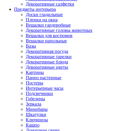
Декоративные салфетки
Предметы интерьера
Доски гладильные
Пленки на окна
Вешалки гардеробные
Декоративные головы животных
Вешалки для костюмов
Вешалки напольные
Вазы
Декоративная посуда
Декоративные тарелки
Декоративные блюда
Декоративные цветы
Картины
Панно настенные
Постеры
Интерьерные часы
Подсвечники
Гобелены
Зеркала
Минибары
Шкатулки
Ключницы
Кашпо
Домашние свечи