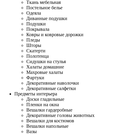
Ткань мебельная
Постельное белье
Одеяла
Диванные подушки
Подушки
Покрывала
Ковры и ковровые дорожки
Пледы
Шторы
Скатерти
Полотенца
Сидушки на стулья
Халаты домашние
Махровые халаты
Фартуки
Декоративные наволочки
Декоративные салфетки
Предметы интерьера
Доски гладильные
Пленки на окна
Вешалки гардеробные
Декоративные головы животных
Вешалки для костюмов
Вешалки напольные
Вазы