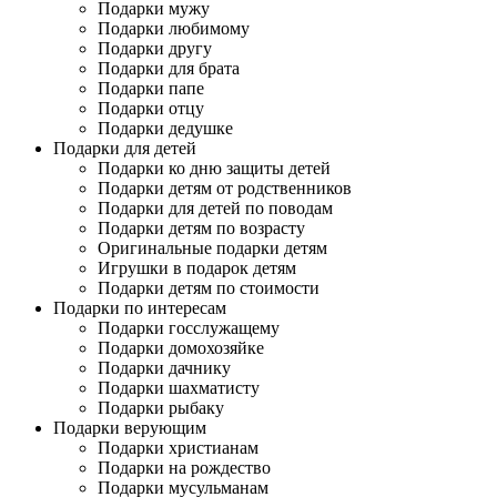
Подарки мужу
Подарки любимому
Подарки другу
Подарки для брата
Подарки папе
Подарки отцу
Подарки дедушке
Подарки для детей
Подарки ко дню защиты детей
Подарки детям от родственников
Подарки для детей по поводам
Подарки детям по возрасту
Оригинальные подарки детям
Игрушки в подарок детям
Подарки детям по стоимости
Подарки по интересам
Подарки госслужащему
Подарки домохозяйке
Подарки дачнику
Подарки шахматисту
Подарки рыбаку
Подарки верующим
Подарки христианам
Подарки на рождество
Подарки мусульманам