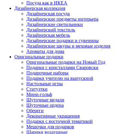
Посуда как в ИКЕА
Дизайнерская коллекция
Дизайнерская посуда
Дизайнерские предметы интерьера
Дизайнерские светильники
Дизайнерский текстиль
Дизайнерская мебель
Дизайнерские подарки и сувениры
Дизайнерские шкуры и меховые изделия
Ароматы для дома
Оригинальные подарки
Оригинальные подарки на Новый Год
Подарки с кристаллами Сваровски
Подарочные наборы
Подарки учителю на выпускной
Настольные игры
Статуэтки
Мини-гольф
Шуточные медали
Шуточные ордена
Обереги
Декоративные украшения
Подарки с восточной тематикой
Мешочки для подарков
Шарики воздушные