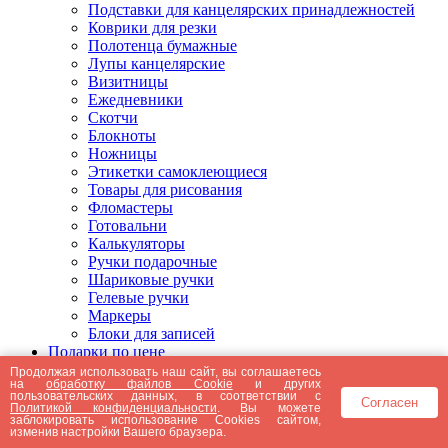
Подставки для канцелярских принадлежностей
Коврики для резки
Полотенца бумажные
Лупы канцелярские
Визитницы
Ежедневники
Скотчи
Блокноты
Ножницы
Этикетки самоклеющиеся
Товары для рисования
Фломастеры
Готовальни
Калькуляторы
Ручки подарочные
Шариковые ручки
Гелевые ручки
Маркеры
Блоки для записей
Подарки по цене
Подарки от 5000 рублей
Продолжая использовать наш сайт, вы соглашаетесь
на
обработку файлов Cookie
и других
Подарки до 5000 рублей
пользовательских данных, в соответствии с
Согласен
Подарки до 3000 рублей
Политикой конфиденциальности
. Вы можете
заблокировать использование Cookies сайтом,
Подарки до 2000 рублей
изменив настройки Вашего браузера.
Подарки до 1000 рублей