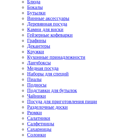
Блюда
Бокалы
Бутылки
Винные аксессуары
Деревянная посуда
Камни для виски
Гейзерные кофеварки
Графины
Декантеры
Кружки
Кухонные принадлежности
Ланчбоксы
Медная посуда
Наборы для специй
Пиалы
Подносы
Подставки для бутылок
Чайники
Посуда для приготовления пищи
Разделочные доски
Рюмки
Салатники
Салфетницы
Сахарницы
Солонки