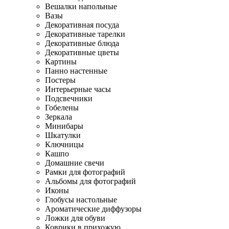
Вешалки напольные
Вазы
Декоративная посуда
Декоративные тарелки
Декоративные блюда
Декоративные цветы
Картины
Панно настенные
Постеры
Интерьерные часы
Подсвечники
Гобелены
Зеркала
Минибары
Шкатулки
Ключницы
Кашпо
Домашние свечи
Рамки для фотографий
Альбомы для фотографий
Иконы
Глобусы настольные
Ароматические диффузоры
Ложки для обуви
Коврики в прихожую