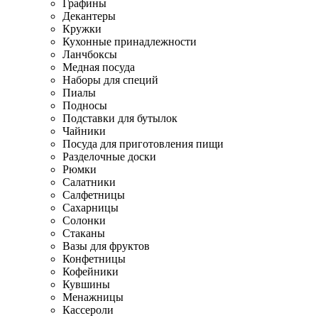
Графины
Декантеры
Кружки
Кухонные принадлежности
Ланчбоксы
Медная посуда
Наборы для специй
Пиалы
Подносы
Подставки для бутылок
Чайники
Посуда для приготовления пищи
Разделочные доски
Рюмки
Салатники
Салфетницы
Сахарницы
Солонки
Стаканы
Вазы для фруктов
Конфетницы
Кофейники
Кувшины
Менажницы
Кассероли