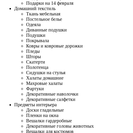
Подарки на 14 февраля
Домашний текстиль
Ткань мебельная
Постельное белье
Одеяла
Диванные подушки
Подушки
Покрывала
Ковры и ковровые дорожки
Пледы
Шторы
Скатерти
Полотенца
Сидушки на стулья
Халаты домашние
Махровые халаты
Фартуки
Декоративные наволочки
Декоративные салфетки
Предметы интерьера
Доски гладильные
Пленки на окна
Вешалки гардеробные
Декоративные головы животных
Вешалки для костюмов