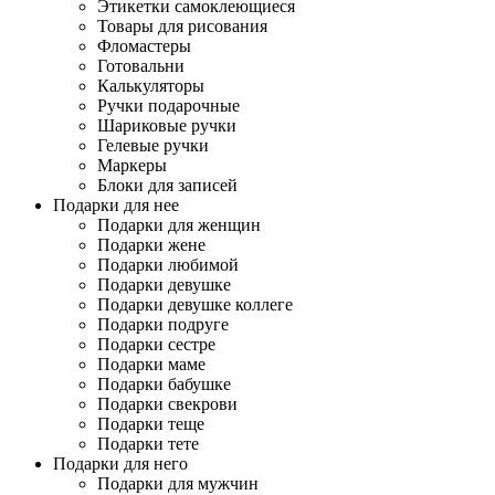
Этикетки самоклеющиеся
Товары для рисования
Фломастеры
Готовальни
Калькуляторы
Ручки подарочные
Шариковые ручки
Гелевые ручки
Маркеры
Блоки для записей
Подарки для нее
Подарки для женщин
Подарки жене
Подарки любимой
Подарки девушке
Подарки девушке коллеге
Подарки подруге
Подарки сестре
Подарки маме
Подарки бабушке
Подарки свекрови
Подарки теще
Подарки тете
Подарки для него
Подарки для мужчин