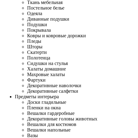
Ткань мебельная
Постельное белье
Одеяла
Диванные подушки
Подушки
Покрывала
Ковры и ковровые дорожки
Пледы
Шторы
Скатерти
Полотенца
Сидушки на стулья
Халаты домашние
Махровые халаты
Фартуки
Декоративные наволочки
Декоративные салфетки
Предметы интерьера
Доски гладильные
Пленки на окна
Вешалки гардеробные
Декоративные головы животных
Вешалки для костюмов
Вешалки напольные
Вазы