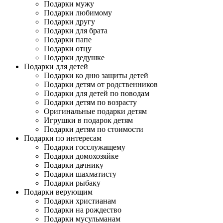
Подарки мужу
Подарки любимому
Подарки другу
Подарки для брата
Подарки папе
Подарки отцу
Подарки дедушке
Подарки для детей
Подарки ко дню защиты детей
Подарки детям от родственников
Подарки для детей по поводам
Подарки детям по возрасту
Оригинальные подарки детям
Игрушки в подарок детям
Подарки детям по стоимости
Подарки по интересам
Подарки госслужащему
Подарки домохозяйке
Подарки дачнику
Подарки шахматисту
Подарки рыбаку
Подарки верующим
Подарки христианам
Подарки на рождество
Подарки мусульманам