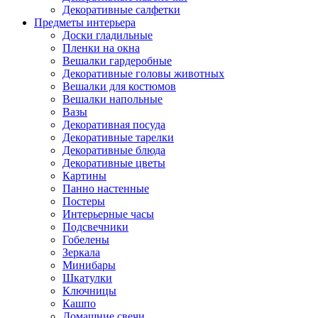
Декоративные салфетки
Предметы интерьера
Доски гладильные
Пленки на окна
Вешалки гардеробные
Декоративные головы животных
Вешалки для костюмов
Вешалки напольные
Вазы
Декоративная посуда
Декоративные тарелки
Декоративные блюда
Декоративные цветы
Картины
Панно настенные
Постеры
Интерьерные часы
Подсвечники
Гобелены
Зеркала
Минибары
Шкатулки
Ключницы
Кашпо
Домашние свечи