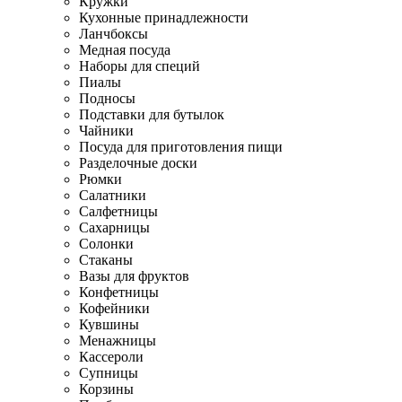
Кружки
Кухонные принадлежности
Ланчбоксы
Медная посуда
Наборы для специй
Пиалы
Подносы
Подставки для бутылок
Чайники
Посуда для приготовления пищи
Разделочные доски
Рюмки
Салатники
Салфетницы
Сахарницы
Солонки
Стаканы
Вазы для фруктов
Конфетницы
Кофейники
Кувшины
Менажницы
Кассероли
Супницы
Корзины