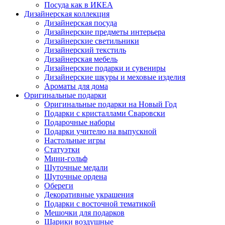
Посуда как в ИКЕА
Дизайнерская коллекция
Дизайнерская посуда
Дизайнерские предметы интерьера
Дизайнерские светильники
Дизайнерский текстиль
Дизайнерская мебель
Дизайнерские подарки и сувениры
Дизайнерские шкуры и меховые изделия
Ароматы для дома
Оригинальные подарки
Оригинальные подарки на Новый Год
Подарки с кристаллами Сваровски
Подарочные наборы
Подарки учителю на выпускной
Настольные игры
Статуэтки
Мини-гольф
Шуточные медали
Шуточные ордена
Обереги
Декоративные украшения
Подарки с восточной тематикой
Мешочки для подарков
Шарики воздушные