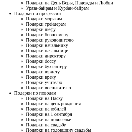
Подарки на День Веры, Надежды и Любви
Ураза-байрам и Курбан-байрам
Подарки по профессии
Подарки морякам
Подарки трейдерам
Подарки шефу
Подарки бизнесмену
Подарки руководителю
Подарки начальнику
Подарки начальнице
Подарки директору
Подарки боссу
Подарки бухгалтеру
Подарки юристу
Подарки врачу
Подарки учителю
Подарки воспитателю
Подарки по поводам
Подарки на Пасху
Подарки на день рождения
Подарки на юбилей
Подарки на 1 сентября
Подарки на новоселье
Подарки на свадьбу
Подарки на годовщину свадьбы