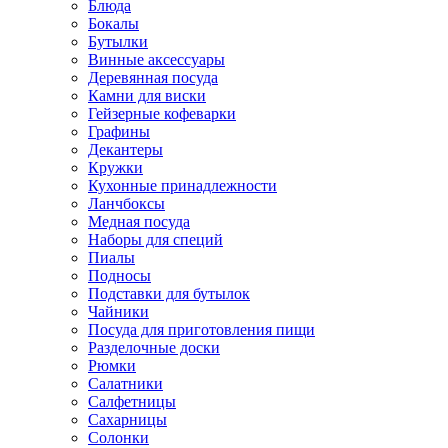
Блюда
Бокалы
Бутылки
Винные аксессуары
Деревянная посуда
Камни для виски
Гейзерные кофеварки
Графины
Декантеры
Кружки
Кухонные принадлежности
Ланчбоксы
Медная посуда
Наборы для специй
Пиалы
Подносы
Подставки для бутылок
Чайники
Посуда для приготовления пищи
Разделочные доски
Рюмки
Салатники
Салфетницы
Сахарницы
Солонки