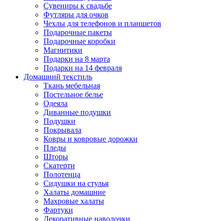
Сувениры к свадьбе
Футляры для очков
Чехлы для телефонов и планшетов
Подарочные пакеты
Подарочные коробки
Магнитики
Подарки на 8 марта
Подарки на 14 февраля
Домашний текстиль
Ткань мебельная
Постельное белье
Одеяла
Диванные подушки
Подушки
Покрывала
Ковры и ковровые дорожки
Пледы
Шторы
Скатерти
Полотенца
Сидушки на стулья
Халаты домашние
Махровые халаты
Фартуки
Декоративные наволочки