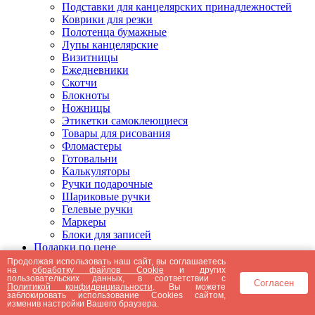
Подставки для канцелярских принадлежностей
Коврики для резки
Полотенца бумажные
Лупы канцелярские
Визитницы
Ежедневники
Скотчи
Блокноты
Ножницы
Этикетки самоклеющиеся
Товары для рисования
Фломастеры
Готовальни
Калькуляторы
Ручки подарочные
Шариковые ручки
Гелевые ручки
Маркеры
Блоки для записей
Подарки по цене
Подарки от 5000 рублей
Продолжая использовать наш сайт, вы соглашаетесь
на
обработку файлов Cookie
и других
Подарки до 5000 рублей
пользовательских данных, в соответствии с
Согласен
Подарки до 3000 рублей
Политикой конфиденциальности
. Вы можете
заблокировать использование Cookies сайтом,
Подарки до 2000 рублей
изменив настройки Вашего браузера.
Подарки до 1000 рублей