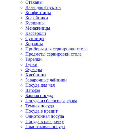
Стаканы
Вазы для фруктов
Конфетницы
Кофейники
Кувшины
Менажницы
Кассероли
Супницы
Корзины
Приборы для сервировки стола
Предметы сервировки стола
Тарелки
Турки
Фужеры
Хлебницы
Заварочные чайники
Посуда для чая
Штофы
Барная посуда
Посуда из белого фарфора
Темная посуда
Посуда в кредит
Однотонная посуда
Посуда в рассрочку
Пластиковая посуда