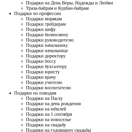
Подарки на День Веры, Надежды и Любви
Ураза-байрам и Курбан-байрам
Подарки по профессии
Подарки морякам
Подарки трейдерам
Подарки шефу
Подарки бизнесмену
Подарки руководителю
Подарки начальнику
Подарки начальнице
Подарки директору
Подарки боссу
Подарки бухгалтеру
Подарки юристу
Подарки врачу
Подарки учителю
Подарки воспитателю
Подарки по поводам
Подарки на Пасху
Подарки на день рождения
Подарки на юбилей
Подарки на 1 сентября
Подарки на новоселье
Подарки на свадьбу
Подарки на годовщину свадьбы