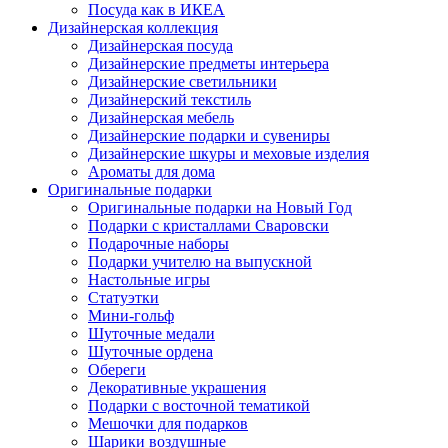
Посуда как в ИКЕА
Дизайнерская коллекция
Дизайнерская посуда
Дизайнерские предметы интерьера
Дизайнерские светильники
Дизайнерский текстиль
Дизайнерская мебель
Дизайнерские подарки и сувениры
Дизайнерские шкуры и меховые изделия
Ароматы для дома
Оригинальные подарки
Оригинальные подарки на Новый Год
Подарки с кристаллами Сваровски
Подарочные наборы
Подарки учителю на выпускной
Настольные игры
Статуэтки
Мини-гольф
Шуточные медали
Шуточные ордена
Обереги
Декоративные украшения
Подарки с восточной тематикой
Мешочки для подарков
Шарики воздушные