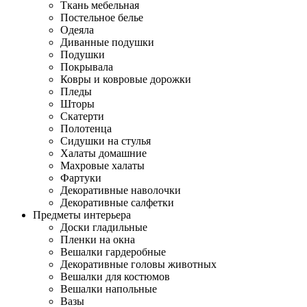
Ткань мебельная
Постельное белье
Одеяла
Диванные подушки
Подушки
Покрывала
Ковры и ковровые дорожки
Пледы
Шторы
Скатерти
Полотенца
Сидушки на стулья
Халаты домашние
Махровые халаты
Фартуки
Декоративные наволочки
Декоративные салфетки
Предметы интерьера
Доски гладильные
Пленки на окна
Вешалки гардеробные
Декоративные головы животных
Вешалки для костюмов
Вешалки напольные
Вазы