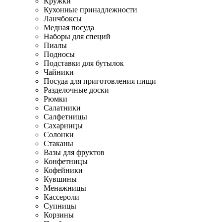
Кружки
Кухонные принадлежности
Ланчбоксы
Медная посуда
Наборы для специй
Пиалы
Подносы
Подставки для бутылок
Чайники
Посуда для приготовления пищи
Разделочные доски
Рюмки
Салатники
Салфетницы
Сахарницы
Солонки
Стаканы
Вазы для фруктов
Конфетницы
Кофейники
Кувшины
Менажницы
Кассероли
Супницы
Корзины