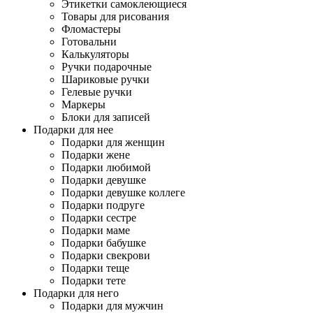
Этикетки самоклеющиеся
Товары для рисования
Фломастеры
Готовальни
Калькуляторы
Ручки подарочные
Шариковые ручки
Гелевые ручки
Маркеры
Блоки для записей
Подарки для нее
Подарки для женщин
Подарки жене
Подарки любимой
Подарки девушке
Подарки девушке коллеге
Подарки подруге
Подарки сестре
Подарки маме
Подарки бабушке
Подарки свекрови
Подарки теще
Подарки тете
Подарки для него
Подарки для мужчин