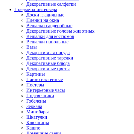
Декоративные салфетки
Предметы интерьера
Доски гладильные
Пленки на окна
Вешалки гардеробные
Декоративные головы животных
Вешалки для костюмов
Вешалки напольные
Вазы
Декоративная посуда
Декоративные тарелки
Декоративные блюда
Декоративные цветы
Картины
Панно настенные
Постеры
Интерьерные часы
Подсвечники
Гобелены
Зеркала
Минибары
Шкатулки
Ключницы
Кашпо
Домашние свечи