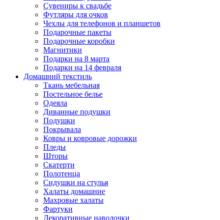
Сувениры к свадьбе
Футляры для очков
Чехлы для телефонов и планшетов
Подарочные пакеты
Подарочные коробки
Магнитики
Подарки на 8 марта
Подарки на 14 февраля
Домашний текстиль
Ткань мебельная
Постельное белье
Одеяла
Диванные подушки
Подушки
Покрывала
Ковры и ковровые дорожки
Пледы
Шторы
Скатерти
Полотенца
Сидушки на стулья
Халаты домашние
Махровые халаты
Фартуки
Декоративные наволочки