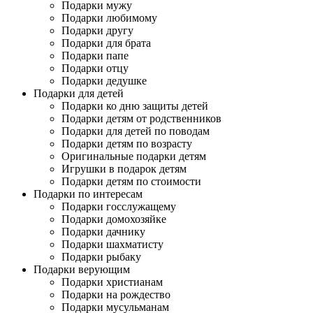
Подарки мужу
Подарки любимому
Подарки другу
Подарки для брата
Подарки папе
Подарки отцу
Подарки дедушке
Подарки для детей
Подарки ко дню защиты детей
Подарки детям от родственников
Подарки для детей по поводам
Подарки детям по возрасту
Оригинальные подарки детям
Игрушки в подарок детям
Подарки детям по стоимости
Подарки по интересам
Подарки госслужащему
Подарки домохозяйке
Подарки дачнику
Подарки шахматисту
Подарки рыбаку
Подарки верующим
Подарки христианам
Подарки на рождество
Подарки мусульманам