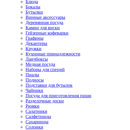
Блюда
Бокалы
Бутылки
Винные аксессуары
Деревянная посуда
Камни для виски
Гейзерные кофеварки
Графины
Декантеры
Кружки
Кухонные принадлежности
Ланчбоксы
Медная посуда
Наборы для специй
Пиалы
Подносы
Подставки для бутылок
Чайники
Посуда для приготовления пищи
Разделочные доски
Рюмки
Салатники
Салфетницы
Сахарницы
Солонки