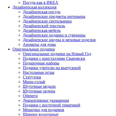
Посуда как в ИКЕА
Дизайнерская коллекция
Дизайнерская посуда
Дизайнерские предметы интерьера
Дизайнерские светильники
Дизайнерский текстиль
Дизайнерская мебель
Дизайнерские подарки и сувениры
Дизайнерские шкуры и меховые изделия
Ароматы для дома
Оригинальные подарки
Оригинальные подарки на Новый Год
Подарки с кристаллами Сваровски
Подарочные наборы
Подарки учителю на выпускной
Настольные игры
Статуэтки
Мини-гольф
Шуточные медали
Шуточные ордена
Обереги
Декоративные украшения
Подарки с восточной тематикой
Мешочки для подарков
Шарики воздушные