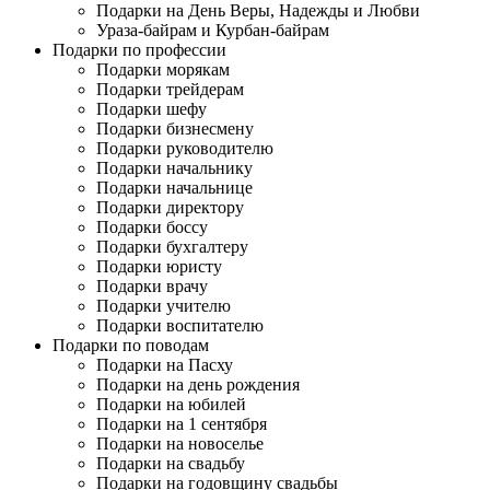
Подарки на День Веры, Надежды и Любви
Ураза-байрам и Курбан-байрам
Подарки по профессии
Подарки морякам
Подарки трейдерам
Подарки шефу
Подарки бизнесмену
Подарки руководителю
Подарки начальнику
Подарки начальнице
Подарки директору
Подарки боссу
Подарки бухгалтеру
Подарки юристу
Подарки врачу
Подарки учителю
Подарки воспитателю
Подарки по поводам
Подарки на Пасху
Подарки на день рождения
Подарки на юбилей
Подарки на 1 сентября
Подарки на новоселье
Подарки на свадьбу
Подарки на годовщину свадьбы