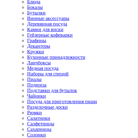
Блюда
Бокалы
Бутылки
Винные аксессуары
Деревянная посуда
Камни для виски
Гейзерные кофеварки
Графины
Декантеры
Кружки
Кухонные принадлежности
Ланчбоксы
Медная посуда
Наборы для специй
Пиалы
Подносы
Подставки для бутылок
Чайники
Посуда для приготовления пищи
Разделочные доски
Рюмки
Салатники
Салфетницы
Сахарницы
Солонки