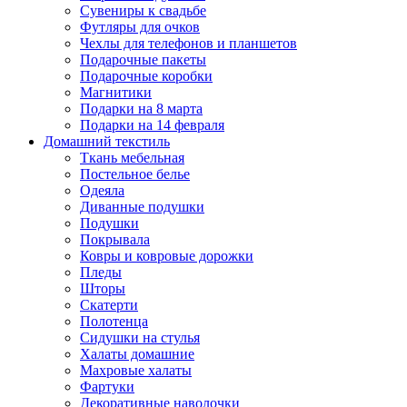
Сувениры к свадьбе
Футляры для очков
Чехлы для телефонов и планшетов
Подарочные пакеты
Подарочные коробки
Магнитики
Подарки на 8 марта
Подарки на 14 февраля
Домашний текстиль
Ткань мебельная
Постельное белье
Одеяла
Диванные подушки
Подушки
Покрывала
Ковры и ковровые дорожки
Пледы
Шторы
Скатерти
Полотенца
Сидушки на стулья
Халаты домашние
Махровые халаты
Фартуки
Декоративные наволочки