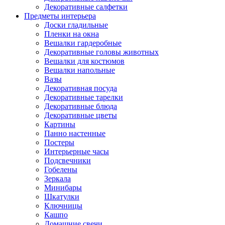
Декоративные салфетки
Предметы интерьера
Доски гладильные
Пленки на окна
Вешалки гардеробные
Декоративные головы животных
Вешалки для костюмов
Вешалки напольные
Вазы
Декоративная посуда
Декоративные тарелки
Декоративные блюда
Декоративные цветы
Картины
Панно настенные
Постеры
Интерьерные часы
Подсвечники
Гобелены
Зеркала
Минибары
Шкатулки
Ключницы
Кашпо
Домашние свечи