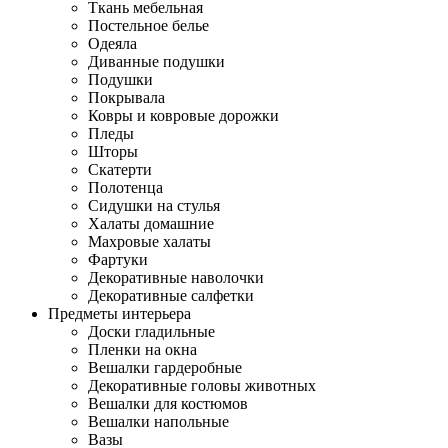
Ткань мебельная
Постельное белье
Одеяла
Диванные подушки
Подушки
Покрывала
Ковры и ковровые дорожки
Пледы
Шторы
Скатерти
Полотенца
Сидушки на стулья
Халаты домашние
Махровые халаты
Фартуки
Декоративные наволочки
Декоративные салфетки
Предметы интерьера
Доски гладильные
Пленки на окна
Вешалки гардеробные
Декоративные головы животных
Вешалки для костюмов
Вешалки напольные
Вазы