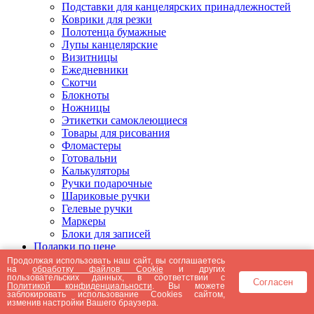
Подставки для канцелярских принадлежностей
Коврики для резки
Полотенца бумажные
Лупы канцелярские
Визитницы
Ежедневники
Скотчи
Блокноты
Ножницы
Этикетки самоклеющиеся
Товары для рисования
Фломастеры
Готовальни
Калькуляторы
Ручки подарочные
Шариковые ручки
Гелевые ручки
Маркеры
Блоки для записей
Подарки по цене
Подарки от 5000 рублей
Продолжая использовать наш сайт, вы соглашаетесь
на
обработку файлов Cookie
и других
Подарки до 5000 рублей
пользовательских данных, в соответствии с
Согласен
Подарки до 3000 рублей
Политикой конфиденциальности
. Вы можете
заблокировать использование Cookies сайтом,
Подарки до 2000 рублей
изменив настройки Вашего браузера.
Подарки до 1000 рублей