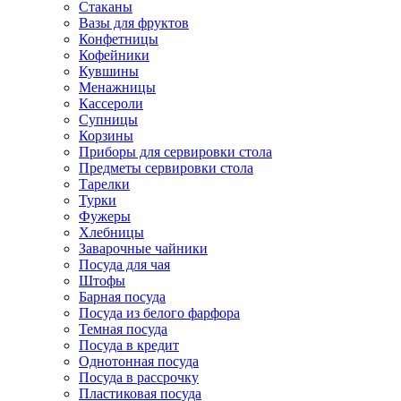
Стаканы
Вазы для фруктов
Конфетницы
Кофейники
Кувшины
Менажницы
Кассероли
Супницы
Корзины
Приборы для сервировки стола
Предметы сервировки стола
Тарелки
Турки
Фужеры
Хлебницы
Заварочные чайники
Посуда для чая
Штофы
Барная посуда
Посуда из белого фарфора
Темная посуда
Посуда в кредит
Однотонная посуда
Посуда в рассрочку
Пластиковая посуда