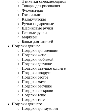
Этикетки самоклеющиеся
Товары для рисования
Фломастеры
Готовальни
Калькуляторы
Ручки подарочные
Шариковые ручки
Гелевые ручки
Маркеры
Блоки для записей
Подарки для нее
Подарки для женщин
Подарки жене
Подарки любимой
Подарки девушке
Подарки девушке коллеге
Подарки подруге
Подарки сестре
Подарки маме
Подарки бабушке
Подарки свекрови
Подарки теще
Подарки тете
Подарки для него
Подарки для мужчин