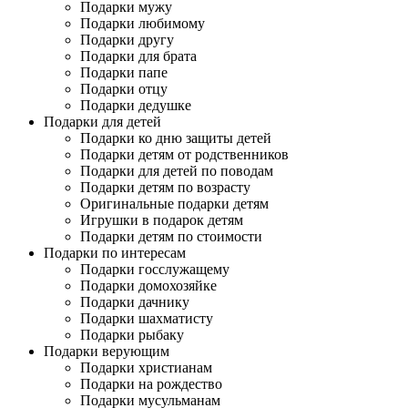
Подарки мужу
Подарки любимому
Подарки другу
Подарки для брата
Подарки папе
Подарки отцу
Подарки дедушке
Подарки для детей
Подарки ко дню защиты детей
Подарки детям от родственников
Подарки для детей по поводам
Подарки детям по возрасту
Оригинальные подарки детям
Игрушки в подарок детям
Подарки детям по стоимости
Подарки по интересам
Подарки госслужащему
Подарки домохозяйке
Подарки дачнику
Подарки шахматисту
Подарки рыбаку
Подарки верующим
Подарки христианам
Подарки на рождество
Подарки мусульманам