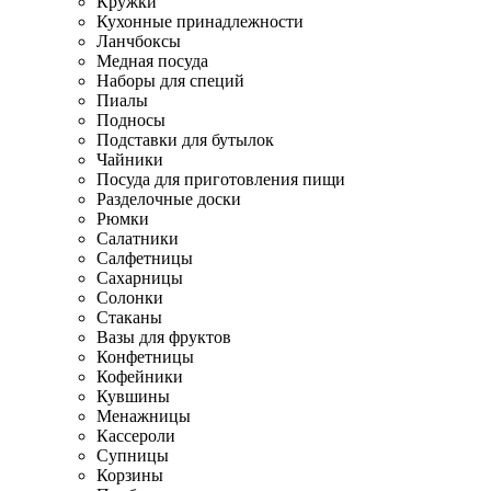
Кружки
Кухонные принадлежности
Ланчбоксы
Медная посуда
Наборы для специй
Пиалы
Подносы
Подставки для бутылок
Чайники
Посуда для приготовления пищи
Разделочные доски
Рюмки
Салатники
Салфетницы
Сахарницы
Солонки
Стаканы
Вазы для фруктов
Конфетницы
Кофейники
Кувшины
Менажницы
Кассероли
Супницы
Корзины