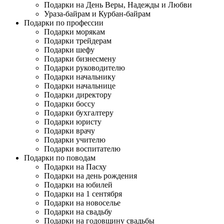
Подарки на День Веры, Надежды и Любви
Ураза-байрам и Курбан-байрам
Подарки по профессии
Подарки морякам
Подарки трейдерам
Подарки шефу
Подарки бизнесмену
Подарки руководителю
Подарки начальнику
Подарки начальнице
Подарки директору
Подарки боссу
Подарки бухгалтеру
Подарки юристу
Подарки врачу
Подарки учителю
Подарки воспитателю
Подарки по поводам
Подарки на Пасху
Подарки на день рождения
Подарки на юбилей
Подарки на 1 сентября
Подарки на новоселье
Подарки на свадьбу
Подарки на годовщину свадьбы