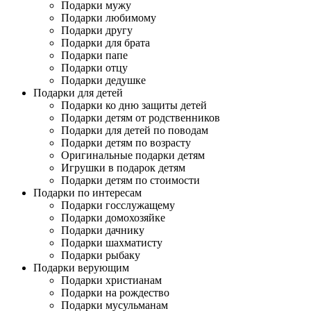
Подарки мужу
Подарки любимому
Подарки другу
Подарки для брата
Подарки папе
Подарки отцу
Подарки дедушке
Подарки для детей
Подарки ко дню защиты детей
Подарки детям от родственников
Подарки для детей по поводам
Подарки детям по возрасту
Оригинальные подарки детям
Игрушки в подарок детям
Подарки детям по стоимости
Подарки по интересам
Подарки госслужащему
Подарки домохозяйке
Подарки дачнику
Подарки шахматисту
Подарки рыбаку
Подарки верующим
Подарки христианам
Подарки на рождество
Подарки мусульманам