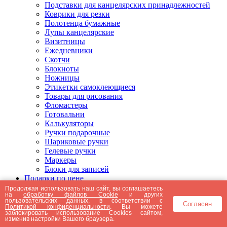
Подставки для канцелярских принадлежностей
Коврики для резки
Полотенца бумажные
Лупы канцелярские
Визитницы
Ежедневники
Скотчи
Блокноты
Ножницы
Этикетки самоклеющиеся
Товары для рисования
Фломастеры
Готовальни
Калькуляторы
Ручки подарочные
Шариковые ручки
Гелевые ручки
Маркеры
Блоки для записей
Подарки по цене
Подарки от 5000 рублей
Продолжая использовать наш сайт, вы соглашаетесь
на
обработку файлов Cookie
и других
Подарки до 5000 рублей
пользовательских данных, в соответствии с
Согласен
Подарки до 3000 рублей
Политикой конфиденциальности
. Вы можете
заблокировать использование Cookies сайтом,
Подарки до 2000 рублей
изменив настройки Вашего браузера.
Подарки до 1000 рублей