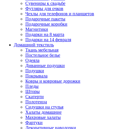
Сувениры к свадьбе
Футляры для очков
Чехлы для телефонов и планшетов
Подарочные пакеты
Подарочные коробки
Магнитики
Подарки на 8 марта
Подарки на 14 февраля
Домашний текстиль
Ткань мебельная
Постельное белье
Одеяла
Диванные подушки
Подушки
Покрывала
Ковры и ковровые дорожки
Пледы
Шторы
Скатерти
Полотенца
Сидушки на стулья
Халаты домашние
Махровые халаты
Фартуки
Декоративные наволочки