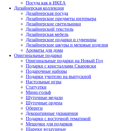
Посуда как в ИКЕА
Дизайнерская коллекция
Дизайнерская посуда
Дизайнерские предметы интерьера
Дизайнерские светильники
Дизайнерский текстиль
Дизайнерская мебель
Дизайнерские подарки и сувениры
Дизайнерские шкуры и меховые изделия
Ароматы для дома
Оригинальные подарки
Оригинальные подарки на Новый Год
Подарки с кристаллами Сваровски
Подарочные наборы
Подарки учителю на выпускной
Настольные игры
Статуэтки
Мини-гольф
Шуточные медали
Шуточные ордена
Обереги
Декоративные украшения
Подарки с восточной тематикой
Мешочки для подарков
Шарики воздушные