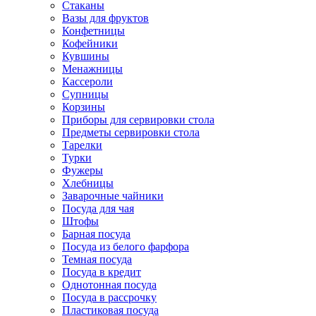
Стаканы
Вазы для фруктов
Конфетницы
Кофейники
Кувшины
Менажницы
Кассероли
Супницы
Корзины
Приборы для сервировки стола
Предметы сервировки стола
Тарелки
Турки
Фужеры
Хлебницы
Заварочные чайники
Посуда для чая
Штофы
Барная посуда
Посуда из белого фарфора
Темная посуда
Посуда в кредит
Однотонная посуда
Посуда в рассрочку
Пластиковая посуда