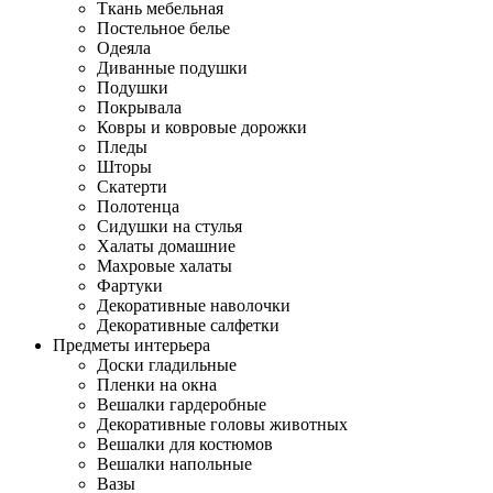
Ткань мебельная
Постельное белье
Одеяла
Диванные подушки
Подушки
Покрывала
Ковры и ковровые дорожки
Пледы
Шторы
Скатерти
Полотенца
Сидушки на стулья
Халаты домашние
Махровые халаты
Фартуки
Декоративные наволочки
Декоративные салфетки
Предметы интерьера
Доски гладильные
Пленки на окна
Вешалки гардеробные
Декоративные головы животных
Вешалки для костюмов
Вешалки напольные
Вазы