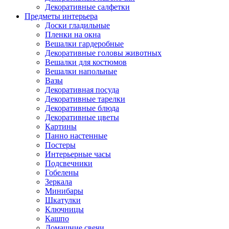
Декоративные салфетки
Предметы интерьера
Доски гладильные
Пленки на окна
Вешалки гардеробные
Декоративные головы животных
Вешалки для костюмов
Вешалки напольные
Вазы
Декоративная посуда
Декоративные тарелки
Декоративные блюда
Декоративные цветы
Картины
Панно настенные
Постеры
Интерьерные часы
Подсвечники
Гобелены
Зеркала
Минибары
Шкатулки
Ключницы
Кашпо
Домашние свечи