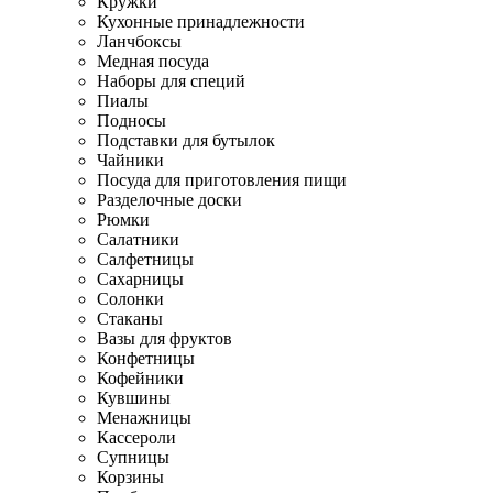
Кружки
Кухонные принадлежности
Ланчбоксы
Медная посуда
Наборы для специй
Пиалы
Подносы
Подставки для бутылок
Чайники
Посуда для приготовления пищи
Разделочные доски
Рюмки
Салатники
Салфетницы
Сахарницы
Солонки
Стаканы
Вазы для фруктов
Конфетницы
Кофейники
Кувшины
Менажницы
Кассероли
Супницы
Корзины