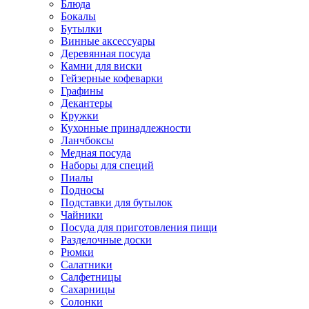
Блюда
Бокалы
Бутылки
Винные аксессуары
Деревянная посуда
Камни для виски
Гейзерные кофеварки
Графины
Декантеры
Кружки
Кухонные принадлежности
Ланчбоксы
Медная посуда
Наборы для специй
Пиалы
Подносы
Подставки для бутылок
Чайники
Посуда для приготовления пищи
Разделочные доски
Рюмки
Салатники
Салфетницы
Сахарницы
Солонки