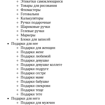
Этикетки самоклеющиеся
Товары для рисования
Фломастеры
Готовальни
Калькуляторы
Ручки подарочные
Шариковые ручки
Гелевые ручки
Маркеры
Блоки для записей
Подарки для нее
Подарки для женщин
Подарки жене
Подарки любимой
Подарки девушке
Подарки девушке коллеге
Подарки подруге
Подарки сестре
Подарки маме
Подарки бабушке
Подарки свекрови
Подарки теще
Подарки тете
Подарки для него
Подарки для мужчин