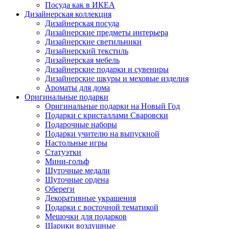
Посуда как в ИКЕА
Дизайнерская коллекция
Дизайнерская посуда
Дизайнерские предметы интерьера
Дизайнерские светильники
Дизайнерский текстиль
Дизайнерская мебель
Дизайнерские подарки и сувениры
Дизайнерские шкуры и меховые изделия
Ароматы для дома
Оригинальные подарки
Оригинальные подарки на Новый Год
Подарки с кристаллами Сваровски
Подарочные наборы
Подарки учителю на выпускной
Настольные игры
Статуэтки
Мини-гольф
Шуточные медали
Шуточные ордена
Обереги
Декоративные украшения
Подарки с восточной тематикой
Мешочки для подарков
Шарики воздушные