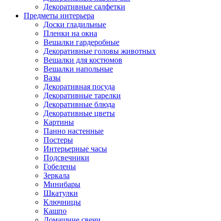
Декоративные салфетки
Предметы интерьера
Доски гладильные
Пленки на окна
Вешалки гардеробные
Декоративные головы животных
Вешалки для костюмов
Вешалки напольные
Вазы
Декоративная посуда
Декоративные тарелки
Декоративные блюда
Декоративные цветы
Картины
Панно настенные
Постеры
Интерьерные часы
Подсвечники
Гобелены
Зеркала
Минибары
Шкатулки
Ключницы
Кашпо
Домашние свечи