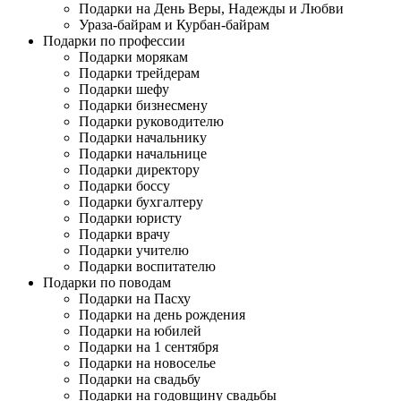
Подарки на День Веры, Надежды и Любви
Ураза-байрам и Курбан-байрам
Подарки по профессии
Подарки морякам
Подарки трейдерам
Подарки шефу
Подарки бизнесмену
Подарки руководителю
Подарки начальнику
Подарки начальнице
Подарки директору
Подарки боссу
Подарки бухгалтеру
Подарки юристу
Подарки врачу
Подарки учителю
Подарки воспитателю
Подарки по поводам
Подарки на Пасху
Подарки на день рождения
Подарки на юбилей
Подарки на 1 сентября
Подарки на новоселье
Подарки на свадьбу
Подарки на годовщину свадьбы