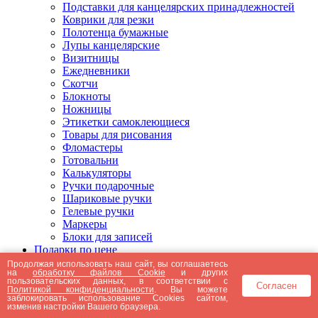
Подставки для канцелярских принадлежностей
Коврики для резки
Полотенца бумажные
Лупы канцелярские
Визитницы
Ежедневники
Скотчи
Блокноты
Ножницы
Этикетки самоклеющиеся
Товары для рисования
Фломастеры
Готовальни
Калькуляторы
Ручки подарочные
Шариковые ручки
Гелевые ручки
Маркеры
Блоки для записей
Подарки по цене
Подарки от 5000 рублей
Продолжая использовать наш сайт, вы соглашаетесь
на
обработку файлов Cookie
и других
Подарки до 5000 рублей
пользовательских данных, в соответствии с
Согласен
Подарки до 3000 рублей
Политикой конфиденциальности
. Вы можете
заблокировать использование Cookies сайтом,
Подарки до 2000 рублей
изменив настройки Вашего браузера.
Подарки до 1000 рублей