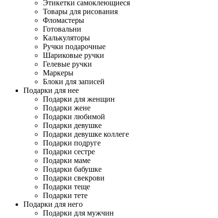
Этикетки самоклеющиеся
Товары для рисования
Фломастеры
Готовальни
Калькуляторы
Ручки подарочные
Шариковые ручки
Гелевые ручки
Маркеры
Блоки для записей
Подарки для нее
Подарки для женщин
Подарки жене
Подарки любимой
Подарки девушке
Подарки девушке коллеге
Подарки подруге
Подарки сестре
Подарки маме
Подарки бабушке
Подарки свекрови
Подарки теще
Подарки тете
Подарки для него
Подарки для мужчин