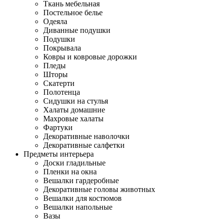
Ткань мебельная
Постельное белье
Одеяла
Диванные подушки
Подушки
Покрывала
Ковры и ковровые дорожки
Пледы
Шторы
Скатерти
Полотенца
Сидушки на стулья
Халаты домашние
Махровые халаты
Фартуки
Декоративные наволочки
Декоративные салфетки
Предметы интерьера
Доски гладильные
Пленки на окна
Вешалки гардеробные
Декоративные головы животных
Вешалки для костюмов
Вешалки напольные
Вазы