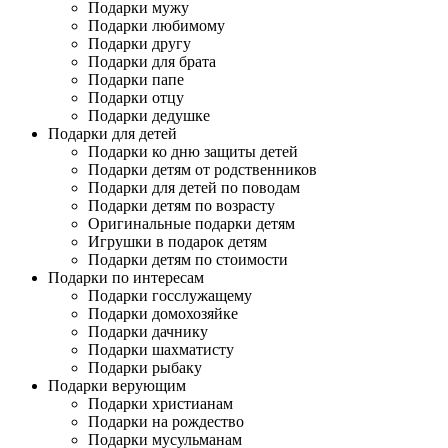
Подарки мужу
Подарки любимому
Подарки другу
Подарки для брата
Подарки папе
Подарки отцу
Подарки дедушке
Подарки для детей
Подарки ко дню защиты детей
Подарки детям от родственников
Подарки для детей по поводам
Подарки детям по возрасту
Оригинальные подарки детям
Игрушки в подарок детям
Подарки детям по стоимости
Подарки по интересам
Подарки госслужащему
Подарки домохозяйке
Подарки дачнику
Подарки шахматисту
Подарки рыбаку
Подарки верующим
Подарки христианам
Подарки на рождество
Подарки мусульманам