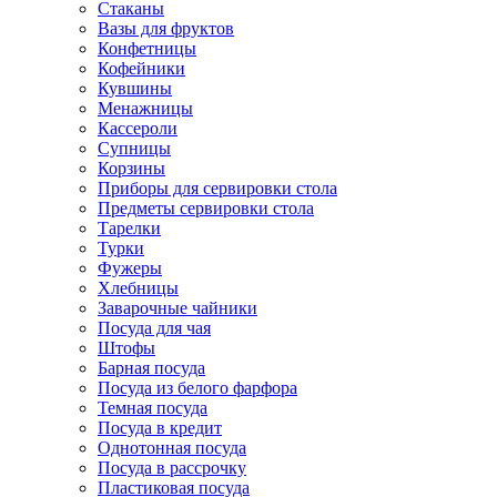
Стаканы
Вазы для фруктов
Конфетницы
Кофейники
Кувшины
Менажницы
Кассероли
Супницы
Корзины
Приборы для сервировки стола
Предметы сервировки стола
Тарелки
Турки
Фужеры
Хлебницы
Заварочные чайники
Посуда для чая
Штофы
Барная посуда
Посуда из белого фарфора
Темная посуда
Посуда в кредит
Однотонная посуда
Посуда в рассрочку
Пластиковая посуда