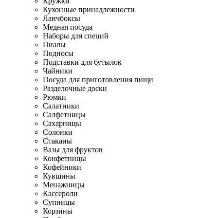
Кружки
Кухонные принадлежности
Ланчбоксы
Медная посуда
Наборы для специй
Пиалы
Подносы
Подставки для бутылок
Чайники
Посуда для приготовления пищи
Разделочные доски
Рюмки
Салатники
Салфетницы
Сахарницы
Солонки
Стаканы
Вазы для фруктов
Конфетницы
Кофейники
Кувшины
Менажницы
Кассероли
Супницы
Корзины