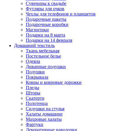
Сувениры к свадьбе
Футляры для очков
Чехлы для телефонов и планшетов
Подарочные пакеты
Подарочные коробки
Магнитики
Подарки на 8 марта
Подарки на 14 февраля
Домашний текстиль
Ткань мебельная
Постельное белье
Одеяла
Диванные подушки
Подушки
Покрывала
Ковры и ковровые дорожки
Пледы
Шторы
Скатерти
Полотенца
Сидушки на стулья
Халаты домашние
Махровые халаты
Фартуки
Декоративные наволочки