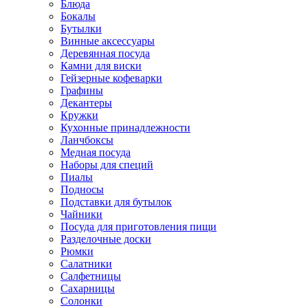
Блюда
Бокалы
Бутылки
Винные аксессуары
Деревянная посуда
Камни для виски
Гейзерные кофеварки
Графины
Декантеры
Кружки
Кухонные принадлежности
Ланчбоксы
Медная посуда
Наборы для специй
Пиалы
Подносы
Подставки для бутылок
Чайники
Посуда для приготовления пищи
Разделочные доски
Рюмки
Салатники
Салфетницы
Сахарницы
Солонки