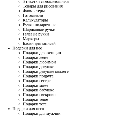
Этикетки самоклеющиеся
Товары для рисования
Фломастеры
Готовальни
Калькуляторы
Ручки подарочные
Шариковые ручки
Гелевые ручки
Маркеры
Блоки для записей
Подарки для нее
Подарки для женщин
Подарки жене
Подарки любимой
Подарки девушке
Подарки девушке коллеге
Подарки подруге
Подарки сестре
Подарки маме
Подарки бабушке
Подарки свекрови
Подарки теще
Подарки тете
Подарки для него
Подарки для мужчин