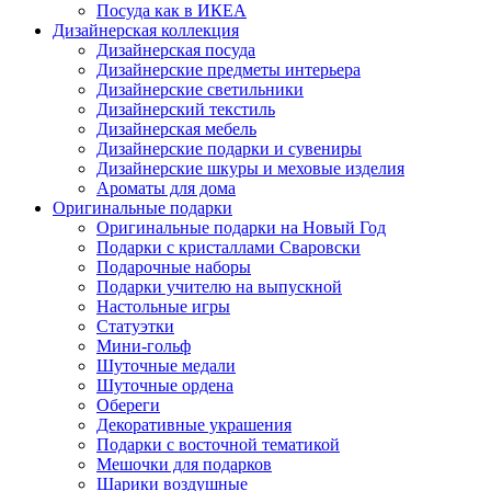
Посуда как в ИКЕА
Дизайнерская коллекция
Дизайнерская посуда
Дизайнерские предметы интерьера
Дизайнерские светильники
Дизайнерский текстиль
Дизайнерская мебель
Дизайнерские подарки и сувениры
Дизайнерские шкуры и меховые изделия
Ароматы для дома
Оригинальные подарки
Оригинальные подарки на Новый Год
Подарки с кристаллами Сваровски
Подарочные наборы
Подарки учителю на выпускной
Настольные игры
Статуэтки
Мини-гольф
Шуточные медали
Шуточные ордена
Обереги
Декоративные украшения
Подарки с восточной тематикой
Мешочки для подарков
Шарики воздушные