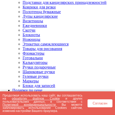
Подставки для канцелярских принадлежностей
Коврики для резки
Полотенца бумажные
Лупы канцелярские
Визитницы
Ежедневники
Скотчи
Блокноты
Ножницы
Этикетки самоклеющиеся
Товары для рисования
Фломастеры
Готовальни
Калькуляторы
Ручки подарочные
Шариковые ручки
Гелевые ручки
Маркеры
Блоки для записей
Подарки по цене
Подарки от 5000 рублей
Продолжая использовать наш сайт, вы соглашаетесь
на
обработку файлов Cookie
и других
Подарки до 5000 рублей
пользовательских данных, в соответствии с
Согласен
Подарки до 3000 рублей
Политикой конфиденциальности
. Вы можете
заблокировать использование Cookies сайтом,
Подарки до 2000 рублей
изменив настройки Вашего браузера.
Подарки до 1000 рублей