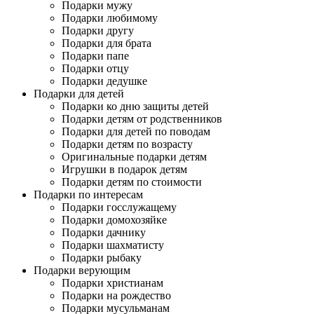
Подарки мужу
Подарки любимому
Подарки другу
Подарки для брата
Подарки папе
Подарки отцу
Подарки дедушке
Подарки для детей
Подарки ко дню защиты детей
Подарки детям от родственников
Подарки для детей по поводам
Подарки детям по возрасту
Оригинальные подарки детям
Игрушки в подарок детям
Подарки детям по стоимости
Подарки по интересам
Подарки госслужащему
Подарки домохозяйке
Подарки дачнику
Подарки шахматисту
Подарки рыбаку
Подарки верующим
Подарки христианам
Подарки на рождество
Подарки мусульманам