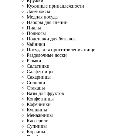
Кружки
Кухонные принадлежности
Ланчбоксы
Медная посуда
Наборы для специй
Пиалы
Подносы
Подставки для бутылок
Чайники
Посуда для приготовления пищи
Разделочные доски
Рюмки
Салатники
Салфетницы
Сахарницы
Солонки
Стаканы
Вазы для фруктов
Конфетницы
Кофейники
Кувшины
Менажницы
Кассероли
Супницы
Корзины