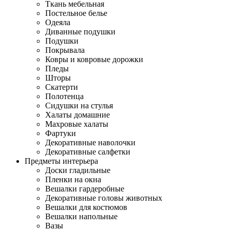
Ткань мебельная
Постельное белье
Одеяла
Диванные подушки
Подушки
Покрывала
Ковры и ковровые дорожки
Пледы
Шторы
Скатерти
Полотенца
Сидушки на стулья
Халаты домашние
Махровые халаты
Фартуки
Декоративные наволочки
Декоративные салфетки
Предметы интерьера
Доски гладильные
Пленки на окна
Вешалки гардеробные
Декоративные головы животных
Вешалки для костюмов
Вешалки напольные
Вазы