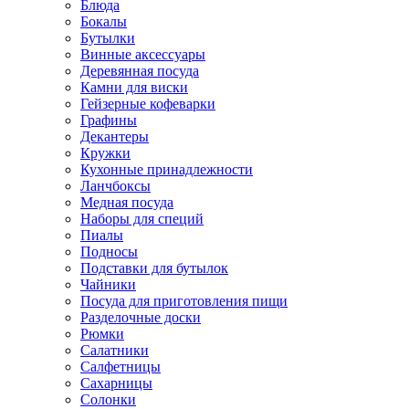
Блюда
Бокалы
Бутылки
Винные аксессуары
Деревянная посуда
Камни для виски
Гейзерные кофеварки
Графины
Декантеры
Кружки
Кухонные принадлежности
Ланчбоксы
Медная посуда
Наборы для специй
Пиалы
Подносы
Подставки для бутылок
Чайники
Посуда для приготовления пищи
Разделочные доски
Рюмки
Салатники
Салфетницы
Сахарницы
Солонки