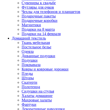
Сувениры к свадьбе
Футляры для очков
Чехлы для телефонов и планшетов
Подарочные пакеты
Подарочные коробки
Магнитики
Подарки на 8 марта
Подарки на 14 февраля
Домашний текстиль
Ткань мебельная
Постельное белье
Одеяла
Диванные подушки
Подушки
Покрывала
Ковры и ковровые дорожки
Пледы
Шторы
Скатерти
Полотенца
Сидушки на стулья
Халаты домашние
Махровые халаты
Фартуки
Декоративные наволочки