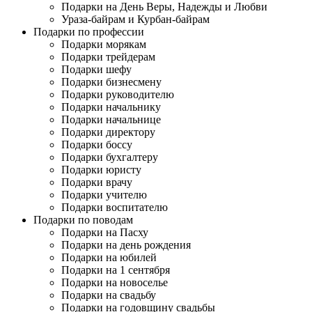
Подарки на День Веры, Надежды и Любви
Ураза-байрам и Курбан-байрам
Подарки по профессии
Подарки морякам
Подарки трейдерам
Подарки шефу
Подарки бизнесмену
Подарки руководителю
Подарки начальнику
Подарки начальнице
Подарки директору
Подарки боссу
Подарки бухгалтеру
Подарки юристу
Подарки врачу
Подарки учителю
Подарки воспитателю
Подарки по поводам
Подарки на Пасху
Подарки на день рождения
Подарки на юбилей
Подарки на 1 сентября
Подарки на новоселье
Подарки на свадьбу
Подарки на годовщину свадьбы