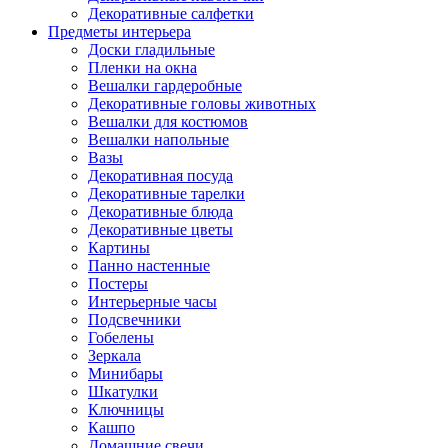
Декоративные салфетки
Предметы интерьера
Доски гладильные
Пленки на окна
Вешалки гардеробные
Декоративные головы животных
Вешалки для костюмов
Вешалки напольные
Вазы
Декоративная посуда
Декоративные тарелки
Декоративные блюда
Декоративные цветы
Картины
Панно настенные
Постеры
Интерьерные часы
Подсвечники
Гобелены
Зеркала
Минибары
Шкатулки
Ключницы
Кашпо
Домашние свечи