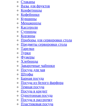
Стаканы
Вазы для фруктов
Конфетницы
Кофейники
Кувшины
Менажницы
Кассероли
Супницы
Корзины
Приборы для сервировки стола
Предметы сервировки стола
Тарелки
Турки
Фужеры
Хлебницы
Заварочные чайники
Посуда для чая
Штофы
Барная посуда
Посуда из белого фарфора
Темная посуда
Посуда в кредит
Однотонная посуда
Посуда в рассрочку
Пластиковая посуда