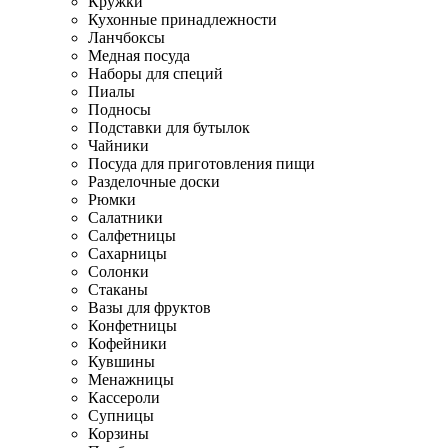
Кружки
Кухонные принадлежности
Ланчбоксы
Медная посуда
Наборы для специй
Пиалы
Подносы
Подставки для бутылок
Чайники
Посуда для приготовления пищи
Разделочные доски
Рюмки
Салатники
Салфетницы
Сахарницы
Солонки
Стаканы
Вазы для фруктов
Конфетницы
Кофейники
Кувшины
Менажницы
Кассероли
Супницы
Корзины