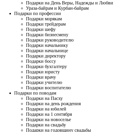
Подарки на День Веры, Надежды и Любви
Ураза-байрам и Курбан-байрам
Подарки по профессии
Подарки морякам
Подарки трейдерам
Подарки шефу
Подарки бизнесмену
Подарки руководителю
Подарки начальнику
Подарки начальнице
Подарки директору
Подарки боссу
Подарки бухгалтеру
Подарки юристу
Подарки врачу
Подарки учителю
Подарки воспитателю
Подарки по поводам
Подарки на Пасху
Подарки на день рождения
Подарки на юбилей
Подарки на 1 сентября
Подарки на новоселье
Подарки на свадьбу
Подарки на годовщину свадьбы