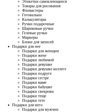
Этикетки самоклеющиеся
Товары для рисования
Фломастеры
Готовальни
Калькуляторы
Ручки подарочные
Шариковые ручки
Гелевые ручки
Маркеры
Блоки для записей
Подарки для нее
Подарки для женщин
Подарки жене
Подарки любимой
Подарки девушке
Подарки девушке коллеге
Подарки подруге
Подарки сестре
Подарки маме
Подарки бабушке
Подарки свекрови
Подарки теще
Подарки тете
Подарки для него
Подарки для мужчин