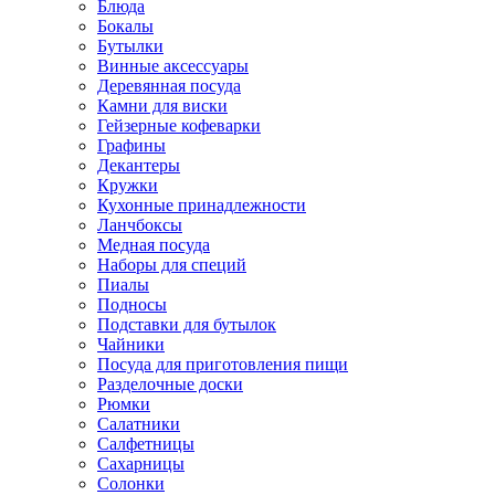
Блюда
Бокалы
Бутылки
Винные аксессуары
Деревянная посуда
Камни для виски
Гейзерные кофеварки
Графины
Декантеры
Кружки
Кухонные принадлежности
Ланчбоксы
Медная посуда
Наборы для специй
Пиалы
Подносы
Подставки для бутылок
Чайники
Посуда для приготовления пищи
Разделочные доски
Рюмки
Салатники
Салфетницы
Сахарницы
Солонки