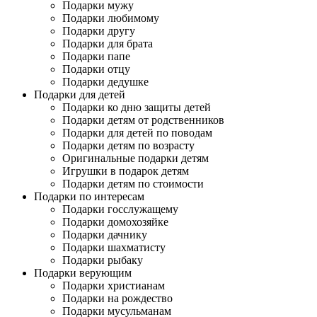
Подарки мужу
Подарки любимому
Подарки другу
Подарки для брата
Подарки папе
Подарки отцу
Подарки дедушке
Подарки для детей
Подарки ко дню защиты детей
Подарки детям от родственников
Подарки для детей по поводам
Подарки детям по возрасту
Оригинальные подарки детям
Игрушки в подарок детям
Подарки детям по стоимости
Подарки по интересам
Подарки госслужащему
Подарки домохозяйке
Подарки дачнику
Подарки шахматисту
Подарки рыбаку
Подарки верующим
Подарки христианам
Подарки на рождество
Подарки мусульманам