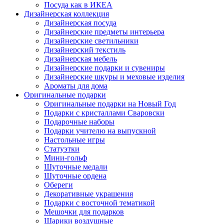
Посуда как в ИКЕА
Дизайнерская коллекция
Дизайнерская посуда
Дизайнерские предметы интерьера
Дизайнерские светильники
Дизайнерский текстиль
Дизайнерская мебель
Дизайнерские подарки и сувениры
Дизайнерские шкуры и меховые изделия
Ароматы для дома
Оригинальные подарки
Оригинальные подарки на Новый Год
Подарки с кристаллами Сваровски
Подарочные наборы
Подарки учителю на выпускной
Настольные игры
Статуэтки
Мини-гольф
Шуточные медали
Шуточные ордена
Обереги
Декоративные украшения
Подарки с восточной тематикой
Мешочки для подарков
Шарики воздушные