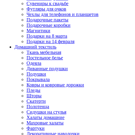
Сувениры к свадьбе
Футляры для очков
Чехлы для телефонов и планшетов
Подарочные пакеты
Подарочные коробки
Магнитики
Подарки на 8 марта
Подарки на 14 февраля
Домашний текстиль
Ткань мебельная
Постельное белье
Одеяла
Диванные подушки
Подушки
Покрывала
Ковры и ковровые дорожки
Пледы
Шторы
Скатерти
Полотенца
Сидушки на стулья
Халаты домашние
Махровые халаты
Фартуки
Декоративные наволочки