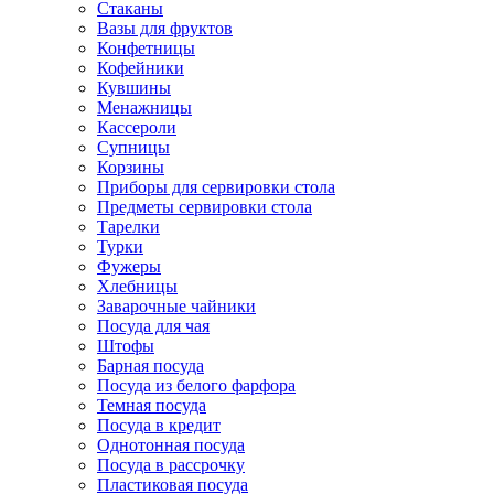
Стаканы
Вазы для фруктов
Конфетницы
Кофейники
Кувшины
Менажницы
Кассероли
Супницы
Корзины
Приборы для сервировки стола
Предметы сервировки стола
Тарелки
Турки
Фужеры
Хлебницы
Заварочные чайники
Посуда для чая
Штофы
Барная посуда
Посуда из белого фарфора
Темная посуда
Посуда в кредит
Однотонная посуда
Посуда в рассрочку
Пластиковая посуда