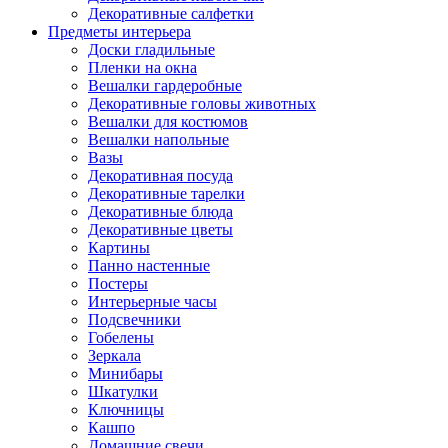
Декоративные салфетки
Предметы интерьера
Доски гладильные
Пленки на окна
Вешалки гардеробные
Декоративные головы животных
Вешалки для костюмов
Вешалки напольные
Вазы
Декоративная посуда
Декоративные тарелки
Декоративные блюда
Декоративные цветы
Картины
Панно настенные
Постеры
Интерьерные часы
Подсвечники
Гобелены
Зеркала
Минибары
Шкатулки
Ключницы
Кашпо
Домашние свечи