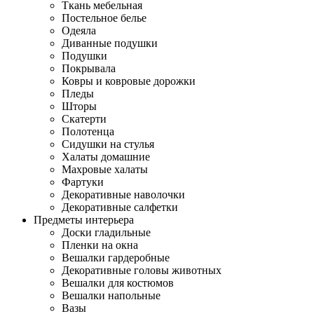
Ткань мебельная
Постельное белье
Одеяла
Диванные подушки
Подушки
Покрывала
Ковры и ковровые дорожки
Пледы
Шторы
Скатерти
Полотенца
Сидушки на стулья
Халаты домашние
Махровые халаты
Фартуки
Декоративные наволочки
Декоративные салфетки
Предметы интерьера
Доски гладильные
Пленки на окна
Вешалки гардеробные
Декоративные головы животных
Вешалки для костюмов
Вешалки напольные
Вазы