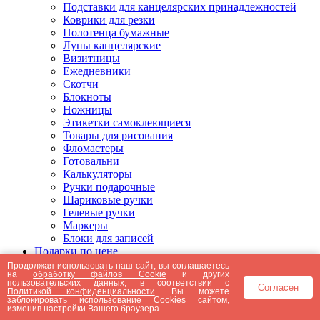
Подставки для канцелярских принадлежностей
Коврики для резки
Полотенца бумажные
Лупы канцелярские
Визитницы
Ежедневники
Скотчи
Блокноты
Ножницы
Этикетки самоклеющиеся
Товары для рисования
Фломастеры
Готовальни
Калькуляторы
Ручки подарочные
Шариковые ручки
Гелевые ручки
Маркеры
Блоки для записей
Подарки по цене
Подарки от 5000 рублей
Продолжая использовать наш сайт, вы соглашаетесь
на
обработку файлов Cookie
и других
Подарки до 5000 рублей
пользовательских данных, в соответствии с
Согласен
Подарки до 3000 рублей
Политикой конфиденциальности
. Вы можете
заблокировать использование Cookies сайтом,
Подарки до 2000 рублей
изменив настройки Вашего браузера.
Подарки до 1000 рублей