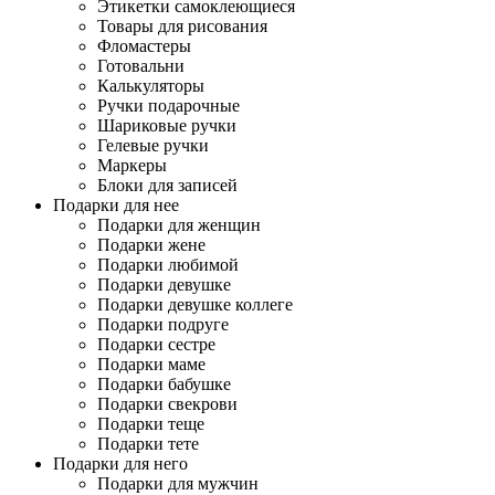
Этикетки самоклеющиеся
Товары для рисования
Фломастеры
Готовальни
Калькуляторы
Ручки подарочные
Шариковые ручки
Гелевые ручки
Маркеры
Блоки для записей
Подарки для нее
Подарки для женщин
Подарки жене
Подарки любимой
Подарки девушке
Подарки девушке коллеге
Подарки подруге
Подарки сестре
Подарки маме
Подарки бабушке
Подарки свекрови
Подарки теще
Подарки тете
Подарки для него
Подарки для мужчин