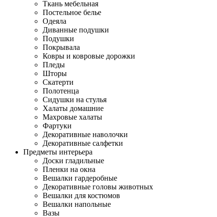
Ткань мебельная
Постельное белье
Одеяла
Диванные подушки
Подушки
Покрывала
Ковры и ковровые дорожки
Пледы
Шторы
Скатерти
Полотенца
Сидушки на стулья
Халаты домашние
Махровые халаты
Фартуки
Декоративные наволочки
Декоративные салфетки
Предметы интерьера
Доски гладильные
Пленки на окна
Вешалки гардеробные
Декоративные головы животных
Вешалки для костюмов
Вешалки напольные
Вазы