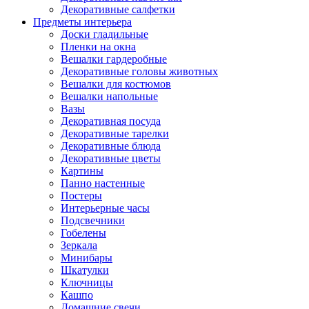
Декоративные салфетки
Предметы интерьера
Доски гладильные
Пленки на окна
Вешалки гардеробные
Декоративные головы животных
Вешалки для костюмов
Вешалки напольные
Вазы
Декоративная посуда
Декоративные тарелки
Декоративные блюда
Декоративные цветы
Картины
Панно настенные
Постеры
Интерьерные часы
Подсвечники
Гобелены
Зеркала
Минибары
Шкатулки
Ключницы
Кашпо
Домашние свечи