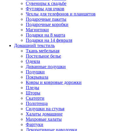
Сувениры к свадьбе
Футляры для очков
Чехлы для телефонов и планшетов
Подарочные пакеты
Подарочные коробки
Магнитики
Подарки на 8 марта
Подарки на 14 февраля
Домашний текстиль
Ткань мебельная
Постельное белье
Одеяла
Диванные подушки
Подушки
Покрывала
Ковры и ковровые дорожки
Пледы
Шторы
Скатерти
Полотенца
Сидушки на стулья
Халаты домашние
Махровые халаты
Фартуки
Декоративные наволочки