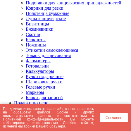
Подставки для канцелярских принадлежностей
Коврики для резки
Полотенца бумажные
Лупы канцелярские
Визитницы
Ежедневники
Скотчи
Блокноты
Ножницы
Этикетки самоклеющиеся
Товары для рисования
Фломастеры
Готовальни
Калькуляторы
Ручки подарочные
Шариковые ручки
Гелевые ручки
Маркеры
Блоки для записей
Подарки по цене
Подарки от 5000 рублей
Продолжая использовать наш сайт, вы соглашаетесь
на
обработку файлов Cookie
и других
Подарки до 5000 рублей
пользовательских данных, в соответствии с
Согласен
Подарки до 3000 рублей
Политикой конфиденциальности
. Вы можете
заблокировать использование Cookies сайтом,
Подарки до 2000 рублей
изменив настройки Вашего браузера.
Подарки до 1000 рублей