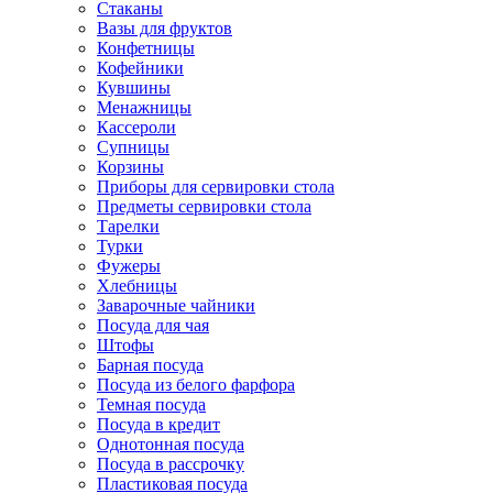
Стаканы
Вазы для фруктов
Конфетницы
Кофейники
Кувшины
Менажницы
Кассероли
Супницы
Корзины
Приборы для сервировки стола
Предметы сервировки стола
Тарелки
Турки
Фужеры
Хлебницы
Заварочные чайники
Посуда для чая
Штофы
Барная посуда
Посуда из белого фарфора
Темная посуда
Посуда в кредит
Однотонная посуда
Посуда в рассрочку
Пластиковая посуда