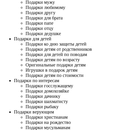
Подарки мужу
Подарки любимому
Подарки другу
Подарки для брата
Подарки папе
Подарки отцу
Подарки дедушке
Подарки для детей
Подарки ко дню защиты детей
Подарки детям от родственников
Подарки для детей по поводам
Подарки детям по возрасту
Оригинальные подарки детям
Игрушки в подарок детям
Подарки детям по стоимости
Подарки по интересам
Подарки госслужащему
Подарки домохозяйке
Подарки дачнику
Подарки шахматисту
Подарки рыбаку
Подарки верующим
Подарки христианам
Подарки на рождество
Подарки мусульманам