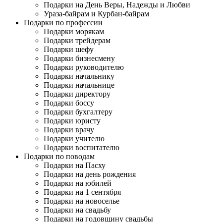
Подарки на День Веры, Надежды и Любви
Ураза-байрам и Курбан-байрам
Подарки по профессии
Подарки морякам
Подарки трейдерам
Подарки шефу
Подарки бизнесмену
Подарки руководителю
Подарки начальнику
Подарки начальнице
Подарки директору
Подарки боссу
Подарки бухгалтеру
Подарки юристу
Подарки врачу
Подарки учителю
Подарки воспитателю
Подарки по поводам
Подарки на Пасху
Подарки на день рождения
Подарки на юбилей
Подарки на 1 сентября
Подарки на новоселье
Подарки на свадьбу
Подарки на годовщину свадьбы