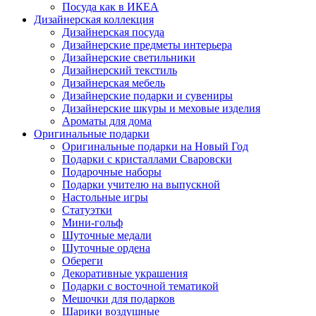
Посуда как в ИКЕА
Дизайнерская коллекция
Дизайнерская посуда
Дизайнерские предметы интерьера
Дизайнерские светильники
Дизайнерский текстиль
Дизайнерская мебель
Дизайнерские подарки и сувениры
Дизайнерские шкуры и меховые изделия
Ароматы для дома
Оригинальные подарки
Оригинальные подарки на Новый Год
Подарки с кристаллами Сваровски
Подарочные наборы
Подарки учителю на выпускной
Настольные игры
Статуэтки
Мини-гольф
Шуточные медали
Шуточные ордена
Обереги
Декоративные украшения
Подарки с восточной тематикой
Мешочки для подарков
Шарики воздушные