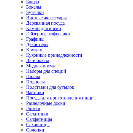
Блюда
Бокалы
Бутылки
Винные аксессуары
Деревянная посуда
Камни для виски
Гейзерные кофеварки
Графины
Декантеры
Кружки
Кухонные принадлежности
Ланчбоксы
Медная посуда
Наборы для специй
Пиалы
Подносы
Подставки для бутылок
Чайники
Посуда для приготовления пищи
Разделочные доски
Рюмки
Салатники
Салфетницы
Сахарницы
Солонки