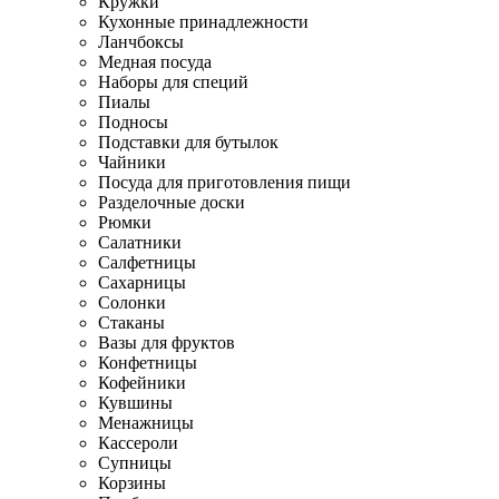
Кружки
Кухонные принадлежности
Ланчбоксы
Медная посуда
Наборы для специй
Пиалы
Подносы
Подставки для бутылок
Чайники
Посуда для приготовления пищи
Разделочные доски
Рюмки
Салатники
Салфетницы
Сахарницы
Солонки
Стаканы
Вазы для фруктов
Конфетницы
Кофейники
Кувшины
Менажницы
Кассероли
Супницы
Корзины