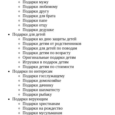
Подарки мужу
Подарки любимому
Подарки другу
Подарки для брата
Подарки папе
Подарки отцу
Подарки дедушке
Подарки для детей
Подарки ко дню защиты детей
Подарки детям от родственников
Подарки для детей по поводам
Подарки детям по возрасту
Оригинальные подарки детям
Игрушки в подарок детям
Подарки детям по стоимости
Подарки по интересам
Подарки госслужащему
Подарки домохозяйке
Подарки дачнику
Подарки шахматисту
Подарки рыбаку
Подарки верующим
Подарки христианам
Подарки на рождество
Подарки мусульманам