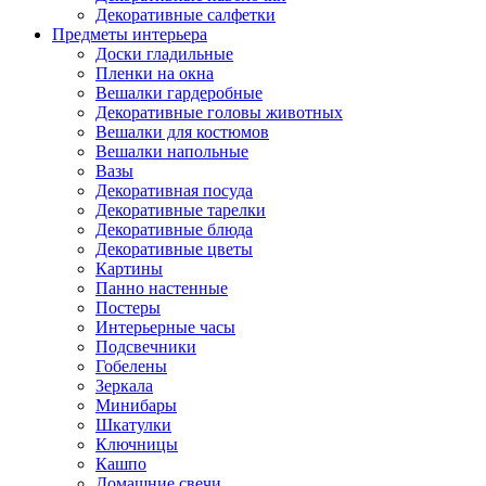
Декоративные салфетки
Предметы интерьера
Доски гладильные
Пленки на окна
Вешалки гардеробные
Декоративные головы животных
Вешалки для костюмов
Вешалки напольные
Вазы
Декоративная посуда
Декоративные тарелки
Декоративные блюда
Декоративные цветы
Картины
Панно настенные
Постеры
Интерьерные часы
Подсвечники
Гобелены
Зеркала
Минибары
Шкатулки
Ключницы
Кашпо
Домашние свечи