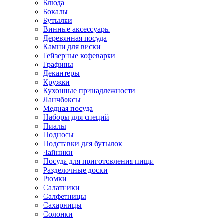
Блюда
Бокалы
Бутылки
Винные аксессуары
Деревянная посуда
Камни для виски
Гейзерные кофеварки
Графины
Декантеры
Кружки
Кухонные принадлежности
Ланчбоксы
Медная посуда
Наборы для специй
Пиалы
Подносы
Подставки для бутылок
Чайники
Посуда для приготовления пищи
Разделочные доски
Рюмки
Салатники
Салфетницы
Сахарницы
Солонки