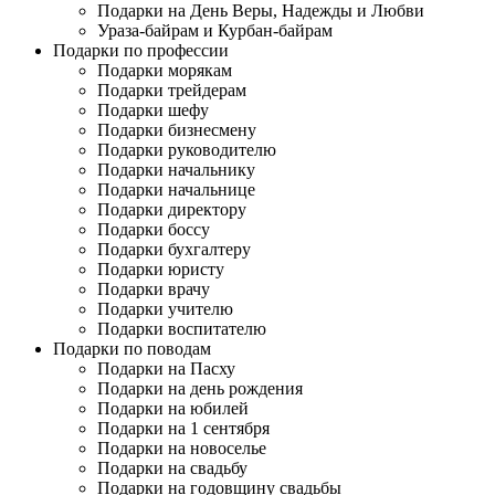
Подарки на День Веры, Надежды и Любви
Ураза-байрам и Курбан-байрам
Подарки по профессии
Подарки морякам
Подарки трейдерам
Подарки шефу
Подарки бизнесмену
Подарки руководителю
Подарки начальнику
Подарки начальнице
Подарки директору
Подарки боссу
Подарки бухгалтеру
Подарки юристу
Подарки врачу
Подарки учителю
Подарки воспитателю
Подарки по поводам
Подарки на Пасху
Подарки на день рождения
Подарки на юбилей
Подарки на 1 сентября
Подарки на новоселье
Подарки на свадьбу
Подарки на годовщину свадьбы