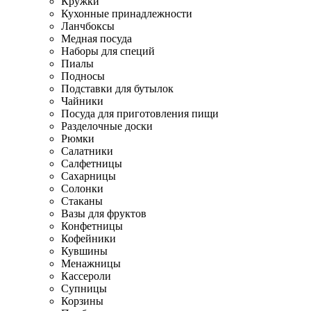
Кружки
Кухонные принадлежности
Ланчбоксы
Медная посуда
Наборы для специй
Пиалы
Подносы
Подставки для бутылок
Чайники
Посуда для приготовления пищи
Разделочные доски
Рюмки
Салатники
Салфетницы
Сахарницы
Солонки
Стаканы
Вазы для фруктов
Конфетницы
Кофейники
Кувшины
Менажницы
Кассероли
Супницы
Корзины