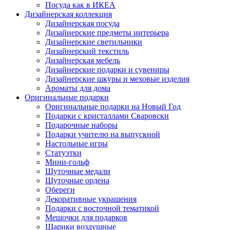
Посуда как в ИКЕА
Дизайнерская коллекция
Дизайнерская посуда
Дизайнерские предметы интерьера
Дизайнерские светильники
Дизайнерский текстиль
Дизайнерская мебель
Дизайнерские подарки и сувениры
Дизайнерские шкуры и меховые изделия
Ароматы для дома
Оригинальные подарки
Оригинальные подарки на Новый Год
Подарки с кристаллами Сваровски
Подарочные наборы
Подарки учителю на выпускной
Настольные игры
Статуэтки
Мини-гольф
Шуточные медали
Шуточные ордена
Обереги
Декоративные украшения
Подарки с восточной тематикой
Мешочки для подарков
Шарики воздушные