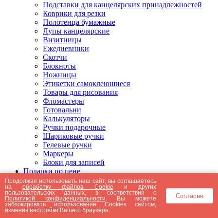
Подставки для канцелярских принадлежностей
Коврики для резки
Полотенца бумажные
Лупы канцелярские
Визитницы
Ежедневники
Скотчи
Блокноты
Ножницы
Этикетки самоклеющиеся
Товары для рисования
Фломастеры
Готовальни
Калькуляторы
Ручки подарочные
Шариковые ручки
Гелевые ручки
Маркеры
Блоки для записей
Подарки по цене
Подарки от 5000 рублей
Продолжая использовать наш сайт, вы соглашаетесь
на
обработку файлов Cookie
и других
Подарки до 5000 рублей
пользовательских данных, в соответствии с
Согласен
Подарки до 3000 рублей
Политикой конфиденциальности
. Вы можете
заблокировать использование Cookies сайтом,
Подарки до 2000 рублей
изменив настройки Вашего браузера.
Подарки до 1000 рублей