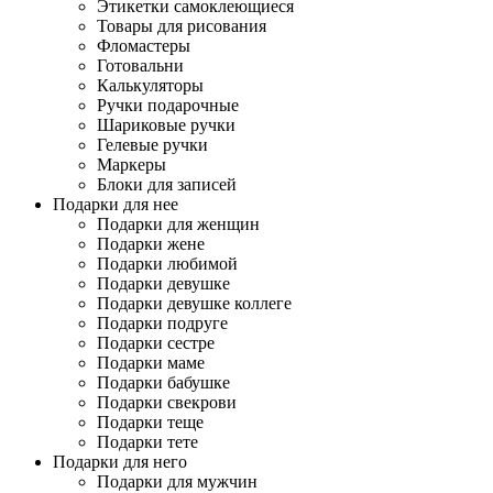
Этикетки самоклеющиеся
Товары для рисования
Фломастеры
Готовальни
Калькуляторы
Ручки подарочные
Шариковые ручки
Гелевые ручки
Маркеры
Блоки для записей
Подарки для нее
Подарки для женщин
Подарки жене
Подарки любимой
Подарки девушке
Подарки девушке коллеге
Подарки подруге
Подарки сестре
Подарки маме
Подарки бабушке
Подарки свекрови
Подарки теще
Подарки тете
Подарки для него
Подарки для мужчин