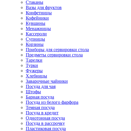
Стаканы
Вазы для фруктов
Конфетницы
Кофейники
Кувшины
Менажницы
Кассероли
Супницы
Корзины
Приборы для сервировки стола
Предметы сервировки стола
Тарелки
Турки
Фужеры
Хлебницы
Заварочные чайники
Посуда для чая
Штофы
Барная посуда
Посуда из белого фарфора
Темная посуда
Посуда в кредит
Однотонная посуда
Посуда в рассрочку
Пластиковая посуда