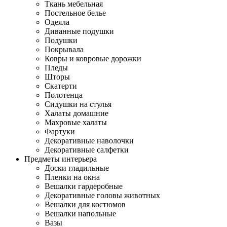
Ткань мебельная
Постельное белье
Одеяла
Диванные подушки
Подушки
Покрывала
Ковры и ковровые дорожки
Пледы
Шторы
Скатерти
Полотенца
Сидушки на стулья
Халаты домашние
Махровые халаты
Фартуки
Декоративные наволочки
Декоративные салфетки
Предметы интерьера
Доски гладильные
Пленки на окна
Вешалки гардеробные
Декоративные головы животных
Вешалки для костюмов
Вешалки напольные
Вазы