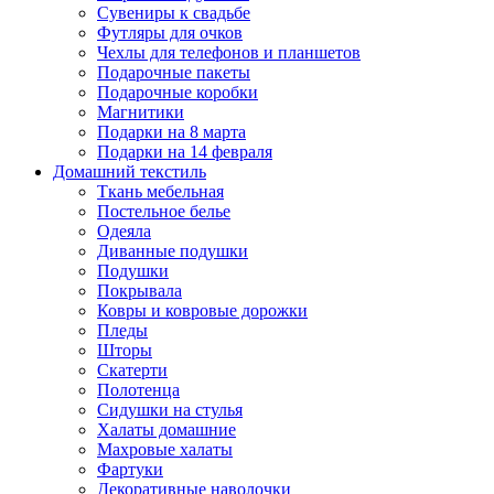
Сувениры к свадьбе
Футляры для очков
Чехлы для телефонов и планшетов
Подарочные пакеты
Подарочные коробки
Магнитики
Подарки на 8 марта
Подарки на 14 февраля
Домашний текстиль
Ткань мебельная
Постельное белье
Одеяла
Диванные подушки
Подушки
Покрывала
Ковры и ковровые дорожки
Пледы
Шторы
Скатерти
Полотенца
Сидушки на стулья
Халаты домашние
Махровые халаты
Фартуки
Декоративные наволочки