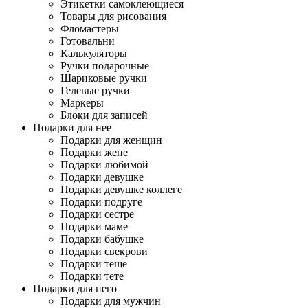
Этикетки самоклеющиеся
Товары для рисования
Фломастеры
Готовальни
Калькуляторы
Ручки подарочные
Шариковые ручки
Гелевые ручки
Маркеры
Блоки для записей
Подарки для нее
Подарки для женщин
Подарки жене
Подарки любимой
Подарки девушке
Подарки девушке коллеге
Подарки подруге
Подарки сестре
Подарки маме
Подарки бабушке
Подарки свекрови
Подарки теще
Подарки тете
Подарки для него
Подарки для мужчин