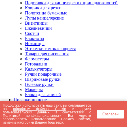
Подставки для канцелярских принадлежностей
Коврики для резки
Полотенца бумажные
Лупы канцелярские
Визитницы
Ежедневники
Скотчи
Блокноты
Ножницы
Этикетки самоклеющиеся
Товары для рисования
Фломастеры
Готовальни
Калькуляторы
Ручки подарочные
Шариковые ручки
Гелевые ручки
Маркеры
Блоки для записей
Подарки по цене
Подарки от 5000 рублей
Продолжая использовать наш сайт, вы соглашаетесь
на
обработку файлов Cookie
и других
Подарки до 5000 рублей
пользовательских данных, в соответствии с
Согласен
Подарки до 3000 рублей
Политикой конфиденциальности
. Вы можете
заблокировать использование Cookies сайтом,
Подарки до 2000 рублей
изменив настройки Вашего браузера.
Подарки до 1000 рублей