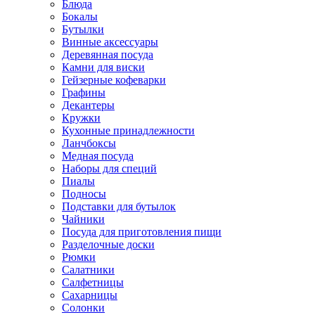
Блюда
Бокалы
Бутылки
Винные аксессуары
Деревянная посуда
Камни для виски
Гейзерные кофеварки
Графины
Декантеры
Кружки
Кухонные принадлежности
Ланчбоксы
Медная посуда
Наборы для специй
Пиалы
Подносы
Подставки для бутылок
Чайники
Посуда для приготовления пищи
Разделочные доски
Рюмки
Салатники
Салфетницы
Сахарницы
Солонки