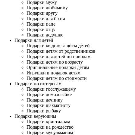
Подарки мужу
Подарки любимому
Подарки другу
Подарки для брата
Подарки папе
Подарки отцу
Подарки дедушке
Подарки для детей
Подарки ко дню защиты детей
Подарки детям от родственников
Подарки для детей по поводам
Подарки детям по возрасту
Оригинальные подарки детям
Игрушки в подарок детям
Подарки детям по стоимости
Подарки по интересам
Подарки госслужащему
Подарки домохозяйке
Подарки дачнику
Подарки шахматисту
Подарки рыбаку
Подарки верующим
Подарки христианам
Подарки на рождество
Подарки мусульманам