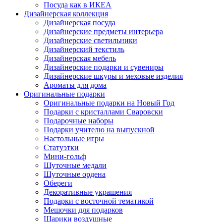
Посуда как в ИКЕА
Дизайнерская коллекция
Дизайнерская посуда
Дизайнерские предметы интерьера
Дизайнерские светильники
Дизайнерский текстиль
Дизайнерская мебель
Дизайнерские подарки и сувениры
Дизайнерские шкуры и меховые изделия
Ароматы для дома
Оригинальные подарки
Оригинальные подарки на Новый Год
Подарки с кристаллами Сваровски
Подарочные наборы
Подарки учителю на выпускной
Настольные игры
Статуэтки
Мини-гольф
Шуточные медали
Шуточные ордена
Обереги
Декоративные украшения
Подарки с восточной тематикой
Мешочки для подарков
Шарики воздушные