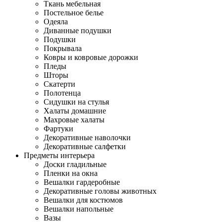
Ткань мебельная
Постельное белье
Одеяла
Диванные подушки
Подушки
Покрывала
Ковры и ковровые дорожки
Пледы
Шторы
Скатерти
Полотенца
Сидушки на стулья
Халаты домашние
Махровые халаты
Фартуки
Декоративные наволочки
Декоративные салфетки
Предметы интерьера
Доски гладильные
Пленки на окна
Вешалки гардеробные
Декоративные головы животных
Вешалки для костюмов
Вешалки напольные
Вазы