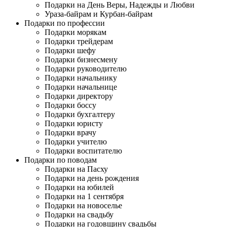
Подарки на День Веры, Надежды и Любви
Ураза-байрам и Курбан-байрам
Подарки по профессии
Подарки морякам
Подарки трейдерам
Подарки шефу
Подарки бизнесмену
Подарки руководителю
Подарки начальнику
Подарки начальнице
Подарки директору
Подарки боссу
Подарки бухгалтеру
Подарки юристу
Подарки врачу
Подарки учителю
Подарки воспитателю
Подарки по поводам
Подарки на Пасху
Подарки на день рождения
Подарки на юбилей
Подарки на 1 сентября
Подарки на новоселье
Подарки на свадьбу
Подарки на годовщину свадьбы