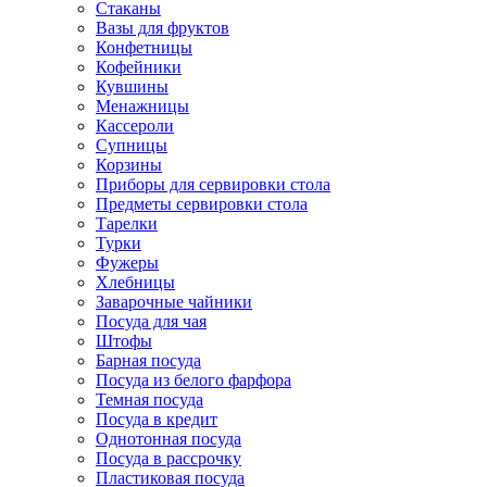
Стаканы
Вазы для фруктов
Конфетницы
Кофейники
Кувшины
Менажницы
Кассероли
Супницы
Корзины
Приборы для сервировки стола
Предметы сервировки стола
Тарелки
Турки
Фужеры
Хлебницы
Заварочные чайники
Посуда для чая
Штофы
Барная посуда
Посуда из белого фарфора
Темная посуда
Посуда в кредит
Однотонная посуда
Посуда в рассрочку
Пластиковая посуда