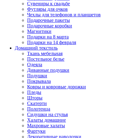
Сувениры к свадьбе
Футляры для очков
Чехлы для телефонов и планшетов
Подарочные пакеты
Подарочные коробки
Магнитики
Подарки на 8 марта
Подарки на 14 февраля
Домашний текстиль
Ткань мебельная
Постельное белье
Одеяла
Диванные подушки
Подушки
Покрывала
Ковры и ковровые дорожки
Пледы
Шторы
Скатерти
Полотенца
Сидушки на стулья
Халаты домашние
Махровые халаты
Фартуки
Декоративные наволочки