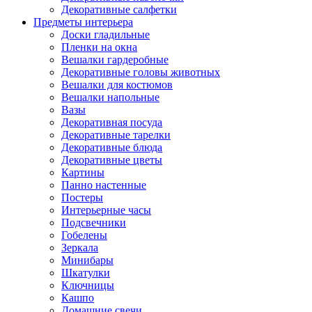
Декоративные салфетки
Предметы интерьера
Доски гладильные
Пленки на окна
Вешалки гардеробные
Декоративные головы животных
Вешалки для костюмов
Вешалки напольные
Вазы
Декоративная посуда
Декоративные тарелки
Декоративные блюда
Декоративные цветы
Картины
Панно настенные
Постеры
Интерьерные часы
Подсвечники
Гобелены
Зеркала
Минибары
Шкатулки
Ключницы
Кашпо
Домашние свечи