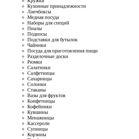
Кружки
Кухонные принадлежности
Ланчбоксы
Медная посуда
Наборы для специй
Пиалы
Подносы
Подставки для бутылок
Чайники
Посуда для приготовления пищи
Разделочные доски
Рюмки
Салатники
Салфетницы
Сахарницы
Солонки
Стаканы
Вазы для фруктов
Конфетницы
Кофейники
Кувшины
Менажницы
Кассероли
Супницы
Корзины