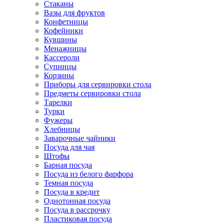
Стаканы
Вазы для фруктов
Конфетницы
Кофейники
Кувшины
Менажницы
Кассероли
Супницы
Корзины
Приборы для сервировки стола
Предметы сервировки стола
Тарелки
Турки
Фужеры
Хлебницы
Заварочные чайники
Посуда для чая
Штофы
Барная посуда
Посуда из белого фарфора
Темная посуда
Посуда в кредит
Однотонная посуда
Посуда в рассрочку
Пластиковая посуда