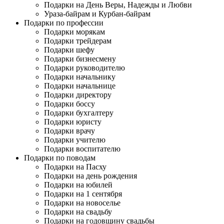
Подарки на День Веры, Надежды и Любви
Ураза-байрам и Курбан-байрам
Подарки по профессии
Подарки морякам
Подарки трейдерам
Подарки шефу
Подарки бизнесмену
Подарки руководителю
Подарки начальнику
Подарки начальнице
Подарки директору
Подарки боссу
Подарки бухгалтеру
Подарки юристу
Подарки врачу
Подарки учителю
Подарки воспитателю
Подарки по поводам
Подарки на Пасху
Подарки на день рождения
Подарки на юбилей
Подарки на 1 сентября
Подарки на новоселье
Подарки на свадьбу
Подарки на годовщину свадьбы