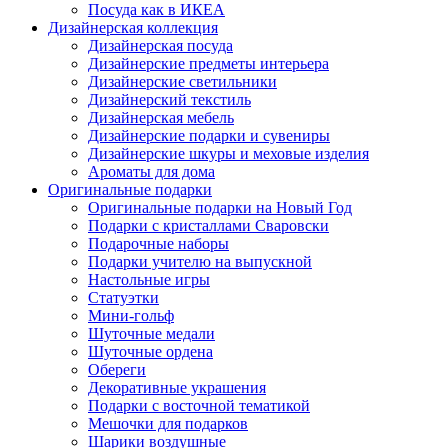
Посуда как в ИКЕА
Дизайнерская коллекция
Дизайнерская посуда
Дизайнерские предметы интерьера
Дизайнерские светильники
Дизайнерский текстиль
Дизайнерская мебель
Дизайнерские подарки и сувениры
Дизайнерские шкуры и меховые изделия
Ароматы для дома
Оригинальные подарки
Оригинальные подарки на Новый Год
Подарки с кристаллами Сваровски
Подарочные наборы
Подарки учителю на выпускной
Настольные игры
Статуэтки
Мини-гольф
Шуточные медали
Шуточные ордена
Обереги
Декоративные украшения
Подарки с восточной тематикой
Мешочки для подарков
Шарики воздушные