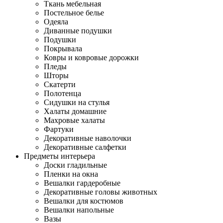
Ткань мебельная
Постельное белье
Одеяла
Диванные подушки
Подушки
Покрывала
Ковры и ковровые дорожки
Пледы
Шторы
Скатерти
Полотенца
Сидушки на стулья
Халаты домашние
Махровые халаты
Фартуки
Декоративные наволочки
Декоративные салфетки
Предметы интерьера
Доски гладильные
Пленки на окна
Вешалки гардеробные
Декоративные головы животных
Вешалки для костюмов
Вешалки напольные
Вазы