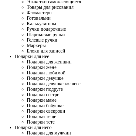
Этикетки самоклеющиеся
Товары для рисования
Фломастеры
Готовальни
Калькуляторы
Ручки подарочные
Шариковые ручки
Гелевые ручки
Маркеры
Блоки для записей
Подарки для нее
Подарки для женщин
Подарки жене
Подарки любимой
Подарки девушке
Подарки девушке коллеге
Подарки подруге
Подарки сестре
Подарки маме
Подарки бабушке
Подарки свекрови
Подарки теще
Подарки тете
Подарки для него
Подарки для мужчин