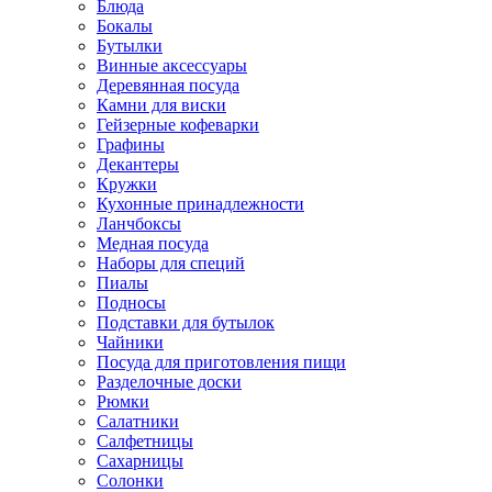
Блюда
Бокалы
Бутылки
Винные аксессуары
Деревянная посуда
Камни для виски
Гейзерные кофеварки
Графины
Декантеры
Кружки
Кухонные принадлежности
Ланчбоксы
Медная посуда
Наборы для специй
Пиалы
Подносы
Подставки для бутылок
Чайники
Посуда для приготовления пищи
Разделочные доски
Рюмки
Салатники
Салфетницы
Сахарницы
Солонки