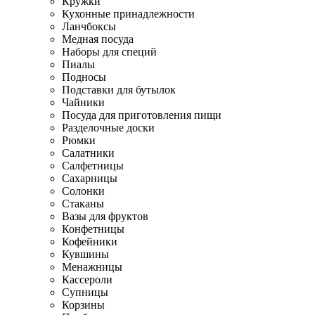
Кружки
Кухонные принадлежности
Ланчбоксы
Медная посуда
Наборы для специй
Пиалы
Подносы
Подставки для бутылок
Чайники
Посуда для приготовления пищи
Разделочные доски
Рюмки
Салатники
Салфетницы
Сахарницы
Солонки
Стаканы
Вазы для фруктов
Конфетницы
Кофейники
Кувшины
Менажницы
Кассероли
Супницы
Корзины