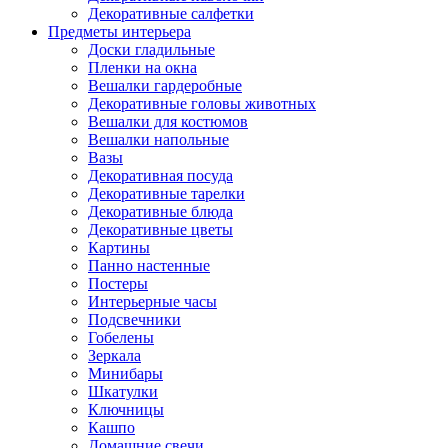
Декоративные салфетки
Предметы интерьера
Доски гладильные
Пленки на окна
Вешалки гардеробные
Декоративные головы животных
Вешалки для костюмов
Вешалки напольные
Вазы
Декоративная посуда
Декоративные тарелки
Декоративные блюда
Декоративные цветы
Картины
Панно настенные
Постеры
Интерьерные часы
Подсвечники
Гобелены
Зеркала
Минибары
Шкатулки
Ключницы
Кашпо
Домашние свечи