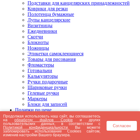
Подставки для канцелярских принадлежностей
Коврики для резки
Полотенца бумажные
Лупы канцелярские
Визитницы
Ежедневники
Скотчи
Блокноты
Ножницы
Этикетки самоклеющиеся
Товары для рисования
Фломастеры
Готовальни
Калькуляторы
Ручки подарочные
Шариковые ручки
Гелевые ручки
Маркеры
Блоки для записей
Подарки по цене
Подарки от 5000 рублей
Продолжая использовать наш сайт, вы соглашаетесь
на
обработку файлов Cookie
и других
Подарки до 5000 рублей
пользовательских данных, в соответствии с
Согласен
Подарки до 3000 рублей
Политикой конфиденциальности
. Вы можете
заблокировать использование Cookies сайтом,
Подарки до 2000 рублей
изменив настройки Вашего браузера.
Подарки до 1000 рублей