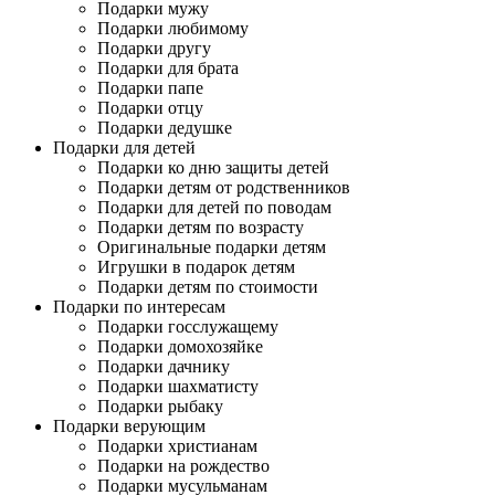
Подарки мужу
Подарки любимому
Подарки другу
Подарки для брата
Подарки папе
Подарки отцу
Подарки дедушке
Подарки для детей
Подарки ко дню защиты детей
Подарки детям от родственников
Подарки для детей по поводам
Подарки детям по возрасту
Оригинальные подарки детям
Игрушки в подарок детям
Подарки детям по стоимости
Подарки по интересам
Подарки госслужащему
Подарки домохозяйке
Подарки дачнику
Подарки шахматисту
Подарки рыбаку
Подарки верующим
Подарки христианам
Подарки на рождество
Подарки мусульманам