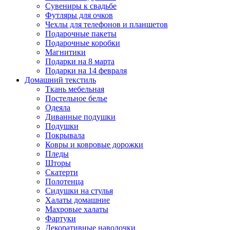
Сувениры к свадьбе
Футляры для очков
Чехлы для телефонов и планшетов
Подарочные пакеты
Подарочные коробки
Магнитики
Подарки на 8 марта
Подарки на 14 февраля
Домашний текстиль
Ткань мебельная
Постельное белье
Одеяла
Диванные подушки
Подушки
Покрывала
Ковры и ковровые дорожки
Пледы
Шторы
Скатерти
Полотенца
Сидушки на стулья
Халаты домашние
Махровые халаты
Фартуки
Декоративные наволочки