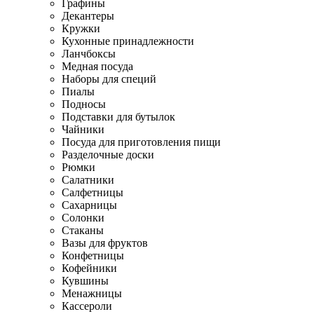
Графины
Декантеры
Кружки
Кухонные принадлежности
Ланчбоксы
Медная посуда
Наборы для специй
Пиалы
Подносы
Подставки для бутылок
Чайники
Посуда для приготовления пищи
Разделочные доски
Рюмки
Салатники
Салфетницы
Сахарницы
Солонки
Стаканы
Вазы для фруктов
Конфетницы
Кофейники
Кувшины
Менажницы
Кассероли