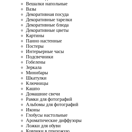
Вешалки напольные
Вазы
Декоративная посуда
Декоративные тарелки
Декоративные блюда
Декоративные цветы
Картины
Панно настенные
Постеры
Интерьерные часы
Подсвечники
Гобелены
Зеркала
Минибары
Шкатулки
Ключницы
Кашпо
Домашние свечи
Рамки для фотографий
Альбомы для фотографий
Иконы
Глобусы настольные
Ароматические диффузоры
Ложки для обуви
Коврики в прихожую