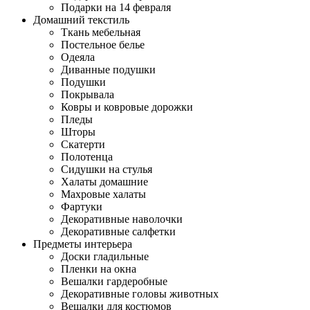
Подарки на 14 февраля
Домашний текстиль
Ткань мебельная
Постельное белье
Одеяла
Диванные подушки
Подушки
Покрывала
Ковры и ковровые дорожки
Пледы
Шторы
Скатерти
Полотенца
Сидушки на стулья
Халаты домашние
Махровые халаты
Фартуки
Декоративные наволочки
Декоративные салфетки
Предметы интерьера
Доски гладильные
Пленки на окна
Вешалки гардеробные
Декоративные головы животных
Вешалки для костюмов