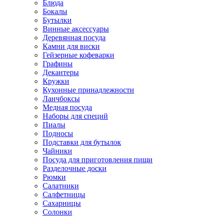
Блюда
Бокалы
Бутылки
Винные аксессуары
Деревянная посуда
Камни для виски
Гейзерные кофеварки
Графины
Декантеры
Кружки
Кухонные принадлежности
Ланчбоксы
Медная посуда
Наборы для специй
Пиалы
Подносы
Подставки для бутылок
Чайники
Посуда для приготовления пищи
Разделочные доски
Рюмки
Салатники
Салфетницы
Сахарницы
Солонки