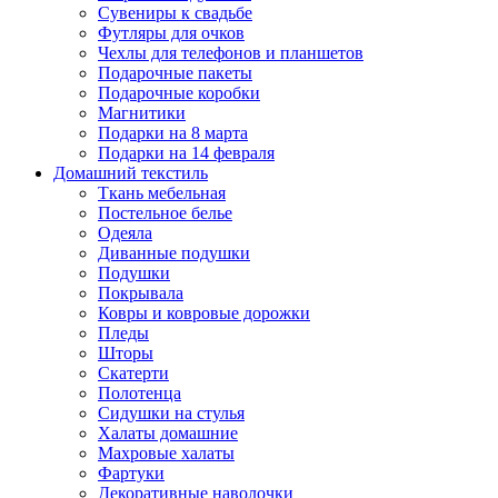
Сувениры к свадьбе
Футляры для очков
Чехлы для телефонов и планшетов
Подарочные пакеты
Подарочные коробки
Магнитики
Подарки на 8 марта
Подарки на 14 февраля
Домашний текстиль
Ткань мебельная
Постельное белье
Одеяла
Диванные подушки
Подушки
Покрывала
Ковры и ковровые дорожки
Пледы
Шторы
Скатерти
Полотенца
Сидушки на стулья
Халаты домашние
Махровые халаты
Фартуки
Декоративные наволочки