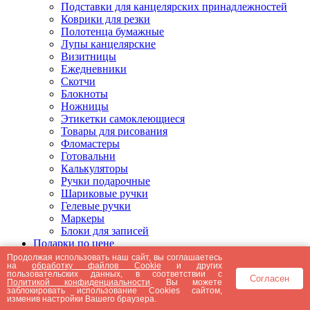
Подставки для канцелярских принадлежностей
Коврики для резки
Полотенца бумажные
Лупы канцелярские
Визитницы
Ежедневники
Скотчи
Блокноты
Ножницы
Этикетки самоклеющиеся
Товары для рисования
Фломастеры
Готовальни
Калькуляторы
Ручки подарочные
Шариковые ручки
Гелевые ручки
Маркеры
Блоки для записей
Подарки по цене
Подарки от 5000 рублей
Продолжая использовать наш сайт, вы соглашаетесь
на
обработку файлов Cookie
и других
Подарки до 5000 рублей
пользовательских данных, в соответствии с
Согласен
Подарки до 3000 рублей
Политикой конфиденциальности
. Вы можете
заблокировать использование Cookies сайтом,
Подарки до 2000 рублей
изменив настройки Вашего браузера.
Подарки до 1000 рублей