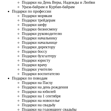
Подарки на День Веры, Надежды и Любви
Ураза-байрам и Курбан-байрам
Подарки по профессии
Подарки морякам
Подарки трейдерам
Подарки шефу
Подарки бизнесмену
Подарки руководителю
Подарки начальнику
Подарки начальнице
Подарки директору
Подарки боссу
Подарки бухгалтеру
Подарки юристу
Подарки врачу
Подарки учителю
Подарки воспитателю
Подарки по поводам
Подарки на Пасху
Подарки на день рождения
Подарки на юбилей
Подарки на 1 сентября
Подарки на новоселье
Подарки на свадьбу
Подарки на годовщину свадьбы