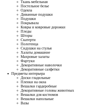
Ткань мебельная
Постельное белье
Одеяла
Диванные подушки
Подушки
Покрывала
Ковры и ковровые дорожки
Пледы
Шторы
Скатерти
Полотенца
Сидушки на стулья
Халаты домашние
Махровые халаты
Фартуки
Декоративные наволочки
Декоративные салфетки
Предметы интерьера
Доски гладильные
Пленки на окна
Вешалки гардеробные
Декоративные головы животных
Вешалки для костюмов
Вешалки напольные
Вазы