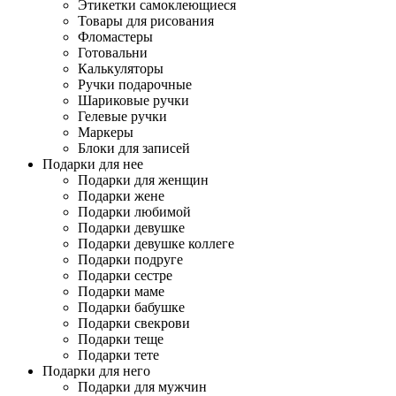
Этикетки самоклеющиеся
Товары для рисования
Фломастеры
Готовальни
Калькуляторы
Ручки подарочные
Шариковые ручки
Гелевые ручки
Маркеры
Блоки для записей
Подарки для нее
Подарки для женщин
Подарки жене
Подарки любимой
Подарки девушке
Подарки девушке коллеге
Подарки подруге
Подарки сестре
Подарки маме
Подарки бабушке
Подарки свекрови
Подарки теще
Подарки тете
Подарки для него
Подарки для мужчин