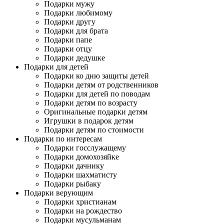
Подарки мужу
Подарки любимому
Подарки другу
Подарки для брата
Подарки папе
Подарки отцу
Подарки дедушке
Подарки для детей
Подарки ко дню защиты детей
Подарки детям от родственников
Подарки для детей по поводам
Подарки детям по возрасту
Оригинальные подарки детям
Игрушки в подарок детям
Подарки детям по стоимости
Подарки по интересам
Подарки госслужащему
Подарки домохозяйке
Подарки дачнику
Подарки шахматисту
Подарки рыбаку
Подарки верующим
Подарки христианам
Подарки на рождество
Подарки мусульманам