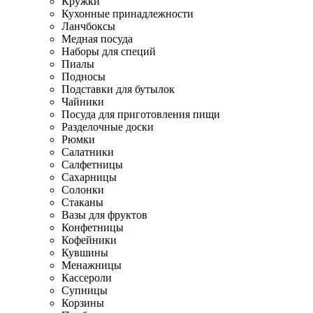
Кружки
Кухонные принадлежности
Ланчбоксы
Медная посуда
Наборы для специй
Пиалы
Подносы
Подставки для бутылок
Чайники
Посуда для приготовления пищи
Разделочные доски
Рюмки
Салатники
Салфетницы
Сахарницы
Солонки
Стаканы
Вазы для фруктов
Конфетницы
Кофейники
Кувшины
Менажницы
Кассероли
Супницы
Корзины