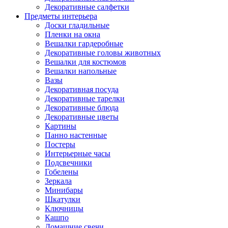
Декоративные салфетки
Предметы интерьера
Доски гладильные
Пленки на окна
Вешалки гардеробные
Декоративные головы животных
Вешалки для костюмов
Вешалки напольные
Вазы
Декоративная посуда
Декоративные тарелки
Декоративные блюда
Декоративные цветы
Картины
Панно настенные
Постеры
Интерьерные часы
Подсвечники
Гобелены
Зеркала
Минибары
Шкатулки
Ключницы
Кашпо
Домашние свечи