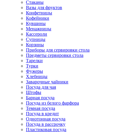
Стаканы
Вазы для фруктов
Конфетницы
Кофейники
Кувшины
Менажницы
Кассероли
Супницы
Корзины
Приборы для сервировки стола
Предметы сервировки стола
Тарелки
Турки
Фужеры
Хлебницы
Заварочные чайники
Посуда для чая
Штофы
Барная посуда
Посуда из белого фарфора
Темная посуда
Посуда в кредит
Однотонная посуда
Посуда в рассрочку
Пластиковая посуда