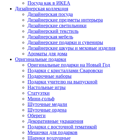
Посуда как в ИКЕА
Дизайнерская коллекция
Дизайнерская посуда
Дизайнерские предметы интерьера
Дизайнерские светильники
Дизайнерский текстиль
Дизайнерская мебель
Дизайнерские подарки и сувениры
Дизайнерские шкуры и меховые изделия
Ароматы для дома
Оригинальные подарки
Оригинальные подарки на Новый Год
Подарки с кристаллами Сваровски
Подарочные наборы
Подарки учителю на выпускной
Настольные игры
Статуэтки
Мини-гольф
Шуточные медали
Шуточные ордена
Обереги
Декоративные украшения
Подарки с восточной тематикой
Мешочки для подарков
Шарики воздушные