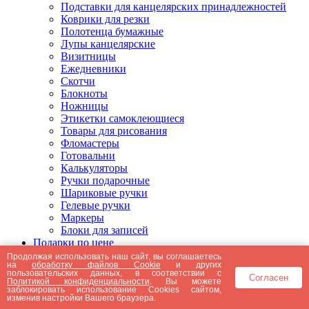
Подставки для канцелярских принадлежностей
Коврики для резки
Полотенца бумажные
Лупы канцелярские
Визитницы
Ежедневники
Скотчи
Блокноты
Ножницы
Этикетки самоклеющиеся
Товары для рисования
Фломастеры
Готовальни
Калькуляторы
Ручки подарочные
Шариковые ручки
Гелевые ручки
Маркеры
Блоки для записей
Подарки по цене
Подарки от 5000 рублей
Продолжая использовать наш сайт, вы соглашаетесь
на
обработку файлов Cookie
и других
Подарки до 5000 рублей
пользовательских данных, в соответствии с
Согласен
Подарки до 3000 рублей
Политикой конфиденциальности
. Вы можете
заблокировать использование Cookies сайтом,
Подарки до 2000 рублей
изменив настройки Вашего браузера.
Подарки до 1000 рублей