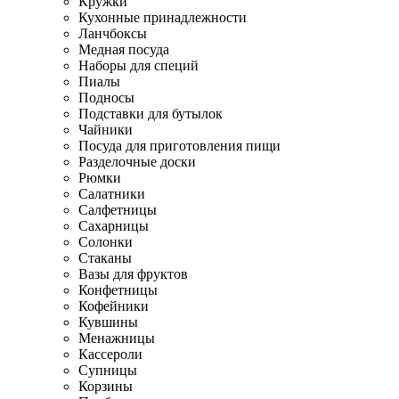
Кружки
Кухонные принадлежности
Ланчбоксы
Медная посуда
Наборы для специй
Пиалы
Подносы
Подставки для бутылок
Чайники
Посуда для приготовления пищи
Разделочные доски
Рюмки
Салатники
Салфетницы
Сахарницы
Солонки
Стаканы
Вазы для фруктов
Конфетницы
Кофейники
Кувшины
Менажницы
Кассероли
Супницы
Корзины