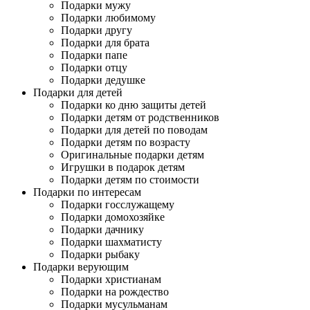
Подарки мужу
Подарки любимому
Подарки другу
Подарки для брата
Подарки папе
Подарки отцу
Подарки дедушке
Подарки для детей
Подарки ко дню защиты детей
Подарки детям от родственников
Подарки для детей по поводам
Подарки детям по возрасту
Оригинальные подарки детям
Игрушки в подарок детям
Подарки детям по стоимости
Подарки по интересам
Подарки госслужащему
Подарки домохозяйке
Подарки дачнику
Подарки шахматисту
Подарки рыбаку
Подарки верующим
Подарки христианам
Подарки на рождество
Подарки мусульманам