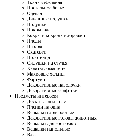
Ткань мебельная
Постельное белье
Одеяла
Диванные подушки
Подушки
Покрывала
Ковры и ковровые дорожки
Пледы
Шторы
Скатерти
Полотенца
Сидушки на стулья
Халаты домашние
Махровые халаты
Фартуки
Декоративные наволочки
Декоративные салфетки
Предметы интерьера
Доски гладильные
Пленки на окна
Вешалки гардеробные
Декоративные головы животных
Вешалки для костюмов
Вешалки напольные
Вазы