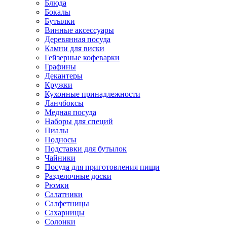
Блюда
Бокалы
Бутылки
Винные аксессуары
Деревянная посуда
Камни для виски
Гейзерные кофеварки
Графины
Декантеры
Кружки
Кухонные принадлежности
Ланчбоксы
Медная посуда
Наборы для специй
Пиалы
Подносы
Подставки для бутылок
Чайники
Посуда для приготовления пищи
Разделочные доски
Рюмки
Салатники
Салфетницы
Сахарницы
Солонки