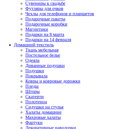
Сувениры к свадьбе
Футляры для очков
Чехлы для телефонов и планшетов
Подарочные пакеты
Подарочные коробки
Магнитики
Подарки на 8 марта
Подарки на 14 февраля
Домашний текстиль
Ткань мебельная
Постельное белье
Одеяла
Диванные подушки
Подушки
Покрывала
Ковры и ковровые дорожки
Пледы
Шторы
Скатерти
Полотенца
Сидушки на стулья
Халаты домашние
Махровые халаты
Фартуки
Декоративные наволочки