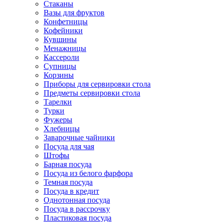
Стаканы
Вазы для фруктов
Конфетницы
Кофейники
Кувшины
Менажницы
Кассероли
Супницы
Корзины
Приборы для сервировки стола
Предметы сервировки стола
Тарелки
Турки
Фужеры
Хлебницы
Заварочные чайники
Посуда для чая
Штофы
Барная посуда
Посуда из белого фарфора
Темная посуда
Посуда в кредит
Однотонная посуда
Посуда в рассрочку
Пластиковая посуда