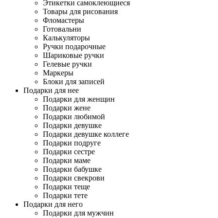
Этикетки самоклеющиеся
Товары для рисования
Фломастеры
Готовальни
Калькуляторы
Ручки подарочные
Шариковые ручки
Гелевые ручки
Маркеры
Блоки для записей
Подарки для нее
Подарки для женщин
Подарки жене
Подарки любимой
Подарки девушке
Подарки девушке коллеге
Подарки подруге
Подарки сестре
Подарки маме
Подарки бабушке
Подарки свекрови
Подарки теще
Подарки тете
Подарки для него
Подарки для мужчин