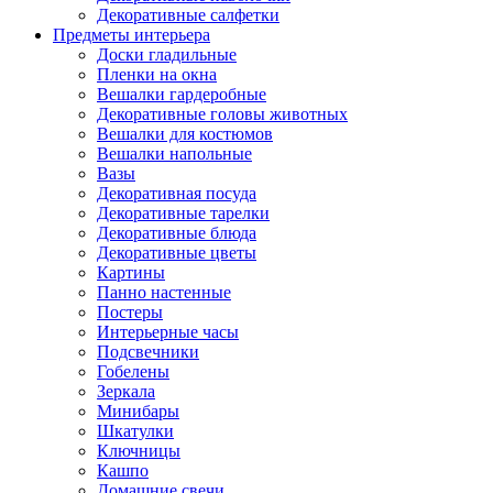
Декоративные салфетки
Предметы интерьера
Доски гладильные
Пленки на окна
Вешалки гардеробные
Декоративные головы животных
Вешалки для костюмов
Вешалки напольные
Вазы
Декоративная посуда
Декоративные тарелки
Декоративные блюда
Декоративные цветы
Картины
Панно настенные
Постеры
Интерьерные часы
Подсвечники
Гобелены
Зеркала
Минибары
Шкатулки
Ключницы
Кашпо
Домашние свечи