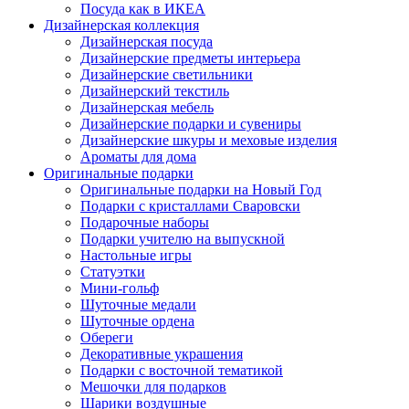
Посуда как в ИКЕА
Дизайнерская коллекция
Дизайнерская посуда
Дизайнерские предметы интерьера
Дизайнерские светильники
Дизайнерский текстиль
Дизайнерская мебель
Дизайнерские подарки и сувениры
Дизайнерские шкуры и меховые изделия
Ароматы для дома
Оригинальные подарки
Оригинальные подарки на Новый Год
Подарки с кристаллами Сваровски
Подарочные наборы
Подарки учителю на выпускной
Настольные игры
Статуэтки
Мини-гольф
Шуточные медали
Шуточные ордена
Обереги
Декоративные украшения
Подарки с восточной тематикой
Мешочки для подарков
Шарики воздушные