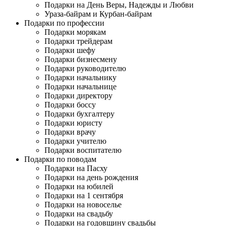
Подарки на День Веры, Надежды и Любви
Ураза-байрам и Курбан-байрам
Подарки по профессии
Подарки морякам
Подарки трейдерам
Подарки шефу
Подарки бизнесмену
Подарки руководителю
Подарки начальнику
Подарки начальнице
Подарки директору
Подарки боссу
Подарки бухгалтеру
Подарки юристу
Подарки врачу
Подарки учителю
Подарки воспитателю
Подарки по поводам
Подарки на Пасху
Подарки на день рождения
Подарки на юбилей
Подарки на 1 сентября
Подарки на новоселье
Подарки на свадьбу
Подарки на годовщину свадьбы