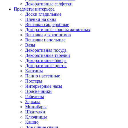
Декоративные салфетки
Предметы интерьера
Доски гладильные
Пленки на окна
Вешалки гардеробные
Декоративные головы животных
Вешалки для костюмов
Вешалки напольные
Вазы
Декоративная посуда
Декоративные тарелки
Декоративные блюда
Декоративные цветы
Картины
Панно настенные
Постеры
Интерьерные часы
Подсвечники
Гобелены
Зеркала
Минибары
Шкатулки
Ключницы
Кашпо
Домашние свечи