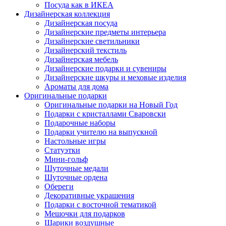
Посуда как в ИКЕА
Дизайнерская коллекция
Дизайнерская посуда
Дизайнерские предметы интерьера
Дизайнерские светильники
Дизайнерский текстиль
Дизайнерская мебель
Дизайнерские подарки и сувениры
Дизайнерские шкуры и меховые изделия
Ароматы для дома
Оригинальные подарки
Оригинальные подарки на Новый Год
Подарки с кристаллами Сваровски
Подарочные наборы
Подарки учителю на выпускной
Настольные игры
Статуэтки
Мини-гольф
Шуточные медали
Шуточные ордена
Обереги
Декоративные украшения
Подарки с восточной тематикой
Мешочки для подарков
Шарики воздушные