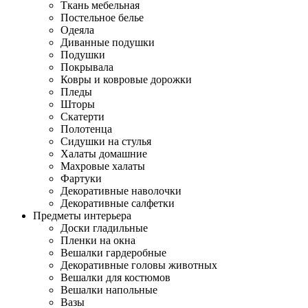
Ткань мебельная
Постельное белье
Одеяла
Диванные подушки
Подушки
Покрывала
Ковры и ковровые дорожки
Пледы
Шторы
Скатерти
Полотенца
Сидушки на стулья
Халаты домашние
Махровые халаты
Фартуки
Декоративные наволочки
Декоративные салфетки
Предметы интерьера
Доски гладильные
Пленки на окна
Вешалки гардеробные
Декоративные головы животных
Вешалки для костюмов
Вешалки напольные
Вазы