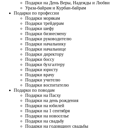
Подарки на День Веры, Надежды и Любви
Ураза-байрам и Курбан-байрам
Подарки по профессии
Подарки морякам
Подарки трейдерам
Подарки шефу
Подарки бизнесмену
Подарки руководителю
Подарки начальнику
Подарки начальнице
Подарки директору
Подарки боссу
Подарки бухгалтеру
Подарки юристу
Подарки врачу
Подарки учителю
Подарки воспитателю
Подарки по поводам
Подарки на Пасху
Подарки на день рождения
Подарки на юбилей
Подарки на 1 сентября
Подарки на новоселье
Подарки на свадьбу
Подарки на годовщину свадьбы