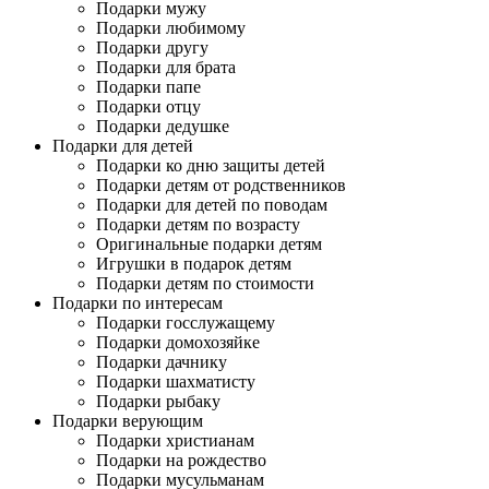
Подарки мужу
Подарки любимому
Подарки другу
Подарки для брата
Подарки папе
Подарки отцу
Подарки дедушке
Подарки для детей
Подарки ко дню защиты детей
Подарки детям от родственников
Подарки для детей по поводам
Подарки детям по возрасту
Оригинальные подарки детям
Игрушки в подарок детям
Подарки детям по стоимости
Подарки по интересам
Подарки госслужащему
Подарки домохозяйке
Подарки дачнику
Подарки шахматисту
Подарки рыбаку
Подарки верующим
Подарки христианам
Подарки на рождество
Подарки мусульманам