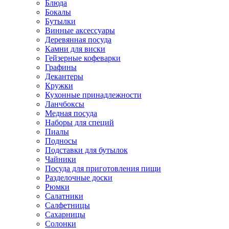
Блюда
Бокалы
Бутылки
Винные аксессуары
Деревянная посуда
Камни для виски
Гейзерные кофеварки
Графины
Декантеры
Кружки
Кухонные принадлежности
Ланчбоксы
Медная посуда
Наборы для специй
Пиалы
Подносы
Подставки для бутылок
Чайники
Посуда для приготовления пищи
Разделочные доски
Рюмки
Салатники
Салфетницы
Сахарницы
Солонки