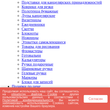
Подставки для канцелярских принадлежностей
Коврики для резки
Полотенца бумажные
Лупы канцелярские
Визитницы
Ежедневники
Скотчи
Блокноты
Ножницы
Этикетки самоклеющиеся
Товары для рисования
Фломастеры
Готовальни
Калькуляторы
Ручки подарочные
Шариковые ручки
Гелевые ручки
Маркеры
Блоки для записей
Подарки по цене
Подарки от 5000 рублей
Продолжая использовать наш сайт, вы соглашаетесь
на
обработку файлов Cookie
и других
Подарки до 5000 рублей
пользовательских данных, в соответствии с
Согласен
Подарки до 3000 рублей
Политикой конфиденциальности
. Вы можете
заблокировать использование Cookies сайтом,
Подарки до 2000 рублей
изменив настройки Вашего браузера.
Подарки до 1000 рублей