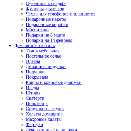
Сувениры к свадьбе
Футляры для очков
Чехлы для телефонов и планшетов
Подарочные пакеты
Подарочные коробки
Магнитики
Подарки на 8 марта
Подарки на 14 февраля
Домашний текстиль
Ткань мебельная
Постельное белье
Одеяла
Диванные подушки
Подушки
Покрывала
Ковры и ковровые дорожки
Пледы
Шторы
Скатерти
Полотенца
Сидушки на стулья
Халаты домашние
Махровые халаты
Фартуки
Декоративные наволочки