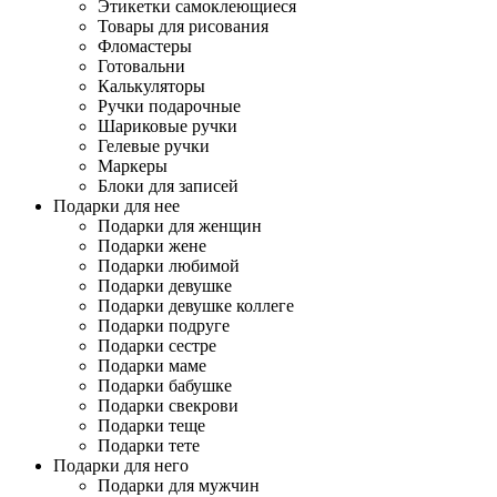
Этикетки самоклеющиеся
Товары для рисования
Фломастеры
Готовальни
Калькуляторы
Ручки подарочные
Шариковые ручки
Гелевые ручки
Маркеры
Блоки для записей
Подарки для нее
Подарки для женщин
Подарки жене
Подарки любимой
Подарки девушке
Подарки девушке коллеге
Подарки подруге
Подарки сестре
Подарки маме
Подарки бабушке
Подарки свекрови
Подарки теще
Подарки тете
Подарки для него
Подарки для мужчин