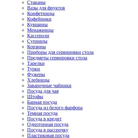
Стаканы
Вазы для фруктов
Конфетницы
Кофейники
Кувшины
Менажницы
Кассероли
Супницы
Корзины
Приборы для сервировки стола
Предметы сервировки стола
Тарелки
Турки
Фужеры
Хлебницы
Заварочные чайники
Посуда для чая
Штофы
Барная посуда
Посуда из белого фарфора
Темная посуда
Посуда в кредит
Однотонная посуда
Посуда в рассрочку
Пластиковая посуда