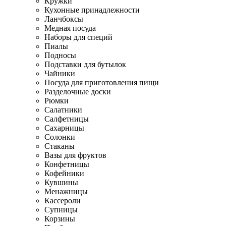
Кружки
Кухонные принадлежности
Ланчбоксы
Медная посуда
Наборы для специй
Пиалы
Подносы
Подставки для бутылок
Чайники
Посуда для приготовления пищи
Разделочные доски
Рюмки
Салатники
Салфетницы
Сахарницы
Солонки
Стаканы
Вазы для фруктов
Конфетницы
Кофейники
Кувшины
Менажницы
Кассероли
Супницы
Корзины