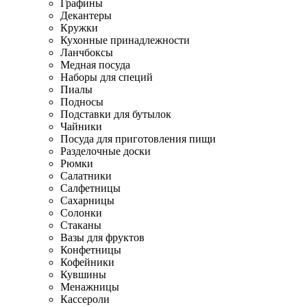
Графины
Декантеры
Кружки
Кухонные принадлежности
Ланчбоксы
Медная посуда
Наборы для специй
Пиалы
Подносы
Подставки для бутылок
Чайники
Посуда для приготовления пищи
Разделочные доски
Рюмки
Салатники
Салфетницы
Сахарницы
Солонки
Стаканы
Вазы для фруктов
Конфетницы
Кофейники
Кувшины
Менажницы
Кассероли