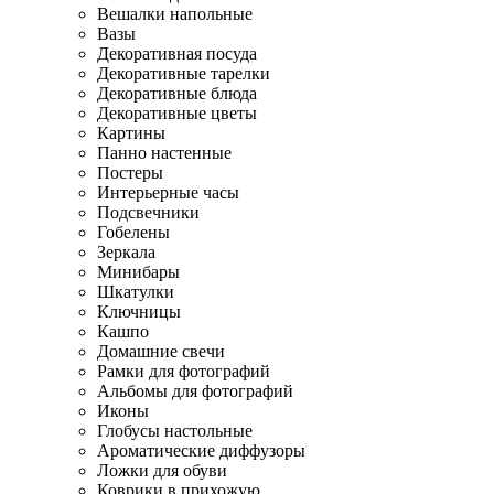
Вешалки напольные
Вазы
Декоративная посуда
Декоративные тарелки
Декоративные блюда
Декоративные цветы
Картины
Панно настенные
Постеры
Интерьерные часы
Подсвечники
Гобелены
Зеркала
Минибары
Шкатулки
Ключницы
Кашпо
Домашние свечи
Рамки для фотографий
Альбомы для фотографий
Иконы
Глобусы настольные
Ароматические диффузоры
Ложки для обуви
Коврики в прихожую