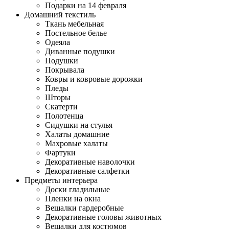
Подарки на 14 февраля
Домашний текстиль
Ткань мебельная
Постельное белье
Одеяла
Диванные подушки
Подушки
Покрывала
Ковры и ковровые дорожки
Пледы
Шторы
Скатерти
Полотенца
Сидушки на стулья
Халаты домашние
Махровые халаты
Фартуки
Декоративные наволочки
Декоративные салфетки
Предметы интерьера
Доски гладильные
Пленки на окна
Вешалки гардеробные
Декоративные головы животных
Вешалки для костюмов