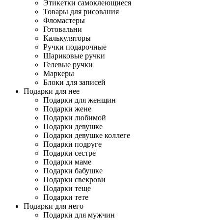
Этикетки самоклеющиеся
Товары для рисования
Фломастеры
Готовальни
Калькуляторы
Ручки подарочные
Шариковые ручки
Гелевые ручки
Маркеры
Блоки для записей
Подарки для нее
Подарки для женщин
Подарки жене
Подарки любимой
Подарки девушке
Подарки девушке коллеге
Подарки подруге
Подарки сестре
Подарки маме
Подарки бабушке
Подарки свекрови
Подарки теще
Подарки тете
Подарки для него
Подарки для мужчин