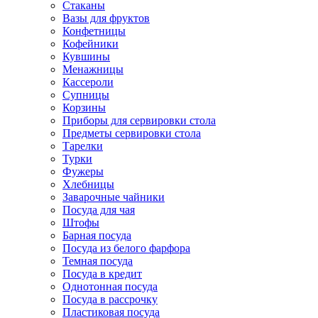
Стаканы
Вазы для фруктов
Конфетницы
Кофейники
Кувшины
Менажницы
Кассероли
Супницы
Корзины
Приборы для сервировки стола
Предметы сервировки стола
Тарелки
Турки
Фужеры
Хлебницы
Заварочные чайники
Посуда для чая
Штофы
Барная посуда
Посуда из белого фарфора
Темная посуда
Посуда в кредит
Однотонная посуда
Посуда в рассрочку
Пластиковая посуда