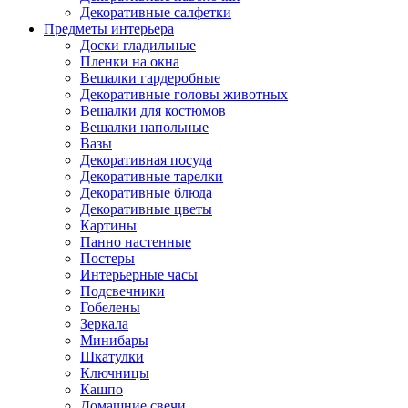
Декоративные салфетки
Предметы интерьера
Доски гладильные
Пленки на окна
Вешалки гардеробные
Декоративные головы животных
Вешалки для костюмов
Вешалки напольные
Вазы
Декоративная посуда
Декоративные тарелки
Декоративные блюда
Декоративные цветы
Картины
Панно настенные
Постеры
Интерьерные часы
Подсвечники
Гобелены
Зеркала
Минибары
Шкатулки
Ключницы
Кашпо
Домашние свечи