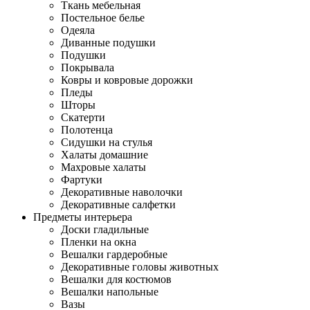
Ткань мебельная
Постельное белье
Одеяла
Диванные подушки
Подушки
Покрывала
Ковры и ковровые дорожки
Пледы
Шторы
Скатерти
Полотенца
Сидушки на стулья
Халаты домашние
Махровые халаты
Фартуки
Декоративные наволочки
Декоративные салфетки
Предметы интерьера
Доски гладильные
Пленки на окна
Вешалки гардеробные
Декоративные головы животных
Вешалки для костюмов
Вешалки напольные
Вазы