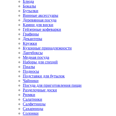
Блюда
Бокалы
Бутылки
Винные аксессуары
Деревянная посуда
Камни для виски
Гейзерные кофеварки
Графины
Декантеры
Кружки
Кухонные принадлежности
Ланчбоксы
Медная посуда
Наборы для специй
Пиалы
Подносы
Подставки для бутылок
Чайники
Посуда для приготовления пищи
Разделочные доски
Рюмки
Салатники
Салфетницы
Сахарницы
Солонки