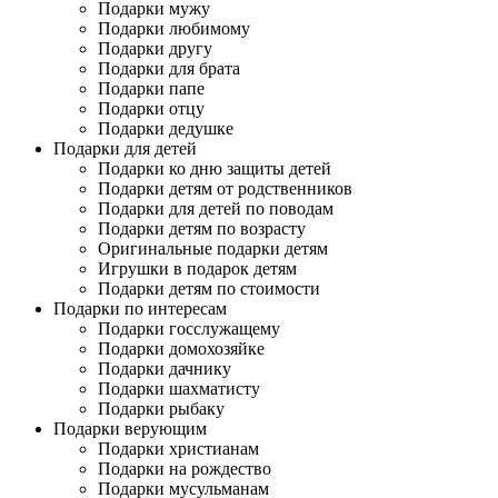
Подарки мужу
Подарки любимому
Подарки другу
Подарки для брата
Подарки папе
Подарки отцу
Подарки дедушке
Подарки для детей
Подарки ко дню защиты детей
Подарки детям от родственников
Подарки для детей по поводам
Подарки детям по возрасту
Оригинальные подарки детям
Игрушки в подарок детям
Подарки детям по стоимости
Подарки по интересам
Подарки госслужащему
Подарки домохозяйке
Подарки дачнику
Подарки шахматисту
Подарки рыбаку
Подарки верующим
Подарки христианам
Подарки на рождество
Подарки мусульманам