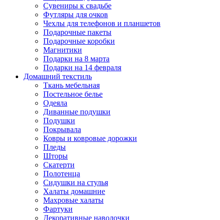
Сувениры к свадьбе
Футляры для очков
Чехлы для телефонов и планшетов
Подарочные пакеты
Подарочные коробки
Магнитики
Подарки на 8 марта
Подарки на 14 февраля
Домашний текстиль
Ткань мебельная
Постельное белье
Одеяла
Диванные подушки
Подушки
Покрывала
Ковры и ковровые дорожки
Пледы
Шторы
Скатерти
Полотенца
Сидушки на стулья
Халаты домашние
Махровые халаты
Фартуки
Декоративные наволочки