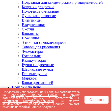
Подставки для канцелярских принадлежностей
Коврики для резки
Полотенца бумажные
Лупы канцелярские
Визитницы
Ежедневники
Скотчи
Блокноты
Ножницы
Этикетки самоклеющиеся
Товары для рисования
Фломастеры
Готовальни
Калькуляторы
Ручки подарочные
Шариковые ручки
Гелевые ручки
Маркеры
Блоки для записей
Подарки по цене
Подарки от 5000 рублей
Продолжая использовать наш сайт, вы соглашаетесь
на
обработку файлов Cookie
и других
Подарки до 5000 рублей
пользовательских данных, в соответствии с
Согласен
Подарки до 3000 рублей
Политикой конфиденциальности
. Вы можете
заблокировать использование Cookies сайтом,
Подарки до 2000 рублей
изменив настройки Вашего браузера.
Подарки до 1000 рублей