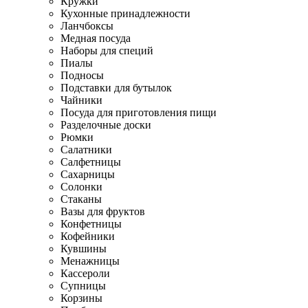
Кружки
Кухонные принадлежности
Ланчбоксы
Медная посуда
Наборы для специй
Пиалы
Подносы
Подставки для бутылок
Чайники
Посуда для приготовления пищи
Разделочные доски
Рюмки
Салатники
Салфетницы
Сахарницы
Солонки
Стаканы
Вазы для фруктов
Конфетницы
Кофейники
Кувшины
Менажницы
Кассероли
Супницы
Корзины