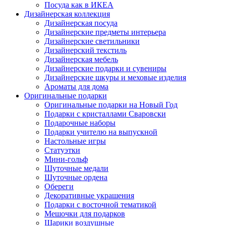
Посуда как в ИКЕА
Дизайнерская коллекция
Дизайнерская посуда
Дизайнерские предметы интерьера
Дизайнерские светильники
Дизайнерский текстиль
Дизайнерская мебель
Дизайнерские подарки и сувениры
Дизайнерские шкуры и меховые изделия
Ароматы для дома
Оригинальные подарки
Оригинальные подарки на Новый Год
Подарки с кристаллами Сваровски
Подарочные наборы
Подарки учителю на выпускной
Настольные игры
Статуэтки
Мини-гольф
Шуточные медали
Шуточные ордена
Обереги
Декоративные украшения
Подарки с восточной тематикой
Мешочки для подарков
Шарики воздушные