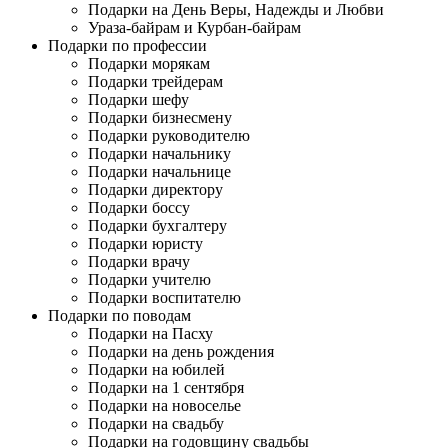
Подарки на День Веры, Надежды и Любви
Ураза-байрам и Курбан-байрам
Подарки по профессии
Подарки морякам
Подарки трейдерам
Подарки шефу
Подарки бизнесмену
Подарки руководителю
Подарки начальнику
Подарки начальнице
Подарки директору
Подарки боссу
Подарки бухгалтеру
Подарки юристу
Подарки врачу
Подарки учителю
Подарки воспитателю
Подарки по поводам
Подарки на Пасху
Подарки на день рождения
Подарки на юбилей
Подарки на 1 сентября
Подарки на новоселье
Подарки на свадьбу
Подарки на годовщину свадьбы