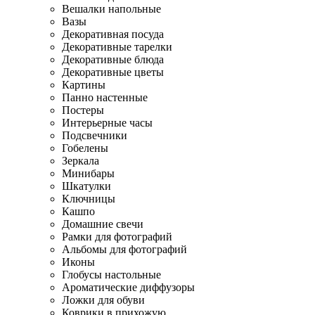
Вешалки напольные
Вазы
Декоративная посуда
Декоративные тарелки
Декоративные блюда
Декоративные цветы
Картины
Панно настенные
Постеры
Интерьерные часы
Подсвечники
Гобелены
Зеркала
Минибары
Шкатулки
Ключницы
Кашпо
Домашние свечи
Рамки для фотографий
Альбомы для фотографий
Иконы
Глобусы настольные
Ароматические диффузоры
Ложки для обуви
Коврики в прихожую