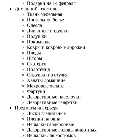
Подарки на 14 февраля
Домашний текстиль
Ткань мебельная
Постельное белье
Одеяла
Диванные подушки
Подушки
Покрывала
Ковры и ковровые дорожки
Пледы
Шторы
Скатерти
Полотенца
Сидушки на стулья
Халаты домашние
Махровые халаты
Фартуки
Декоративные наволочки
Декоративные салфетки
Предметы интерьера
Доски гладильные
Пленки на окна
Вешалки гардеробные
Декоративные головы животных
Вешалки для костюмов