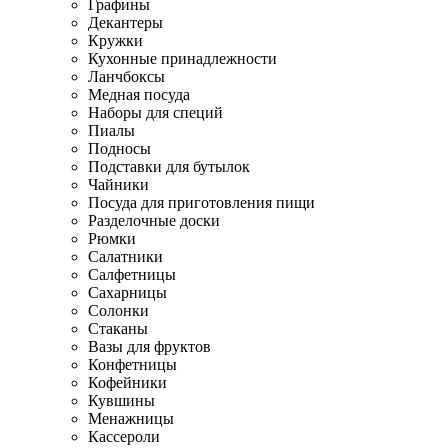
Графины
Декантеры
Кружки
Кухонные принадлежности
Ланчбоксы
Медная посуда
Наборы для специй
Пиалы
Подносы
Подставки для бутылок
Чайники
Посуда для приготовления пищи
Разделочные доски
Рюмки
Салатники
Салфетницы
Сахарницы
Солонки
Стаканы
Вазы для фруктов
Конфетницы
Кофейники
Кувшины
Менажницы
Кассероли