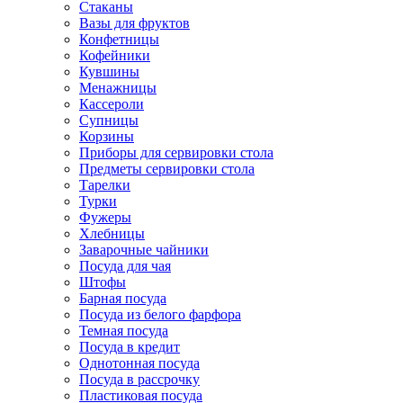
Стаканы
Вазы для фруктов
Конфетницы
Кофейники
Кувшины
Менажницы
Кассероли
Супницы
Корзины
Приборы для сервировки стола
Предметы сервировки стола
Тарелки
Турки
Фужеры
Хлебницы
Заварочные чайники
Посуда для чая
Штофы
Барная посуда
Посуда из белого фарфора
Темная посуда
Посуда в кредит
Однотонная посуда
Посуда в рассрочку
Пластиковая посуда