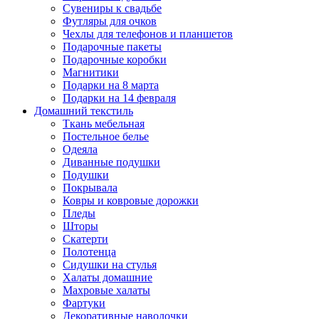
Сувениры к свадьбе
Футляры для очков
Чехлы для телефонов и планшетов
Подарочные пакеты
Подарочные коробки
Магнитики
Подарки на 8 марта
Подарки на 14 февраля
Домашний текстиль
Ткань мебельная
Постельное белье
Одеяла
Диванные подушки
Подушки
Покрывала
Ковры и ковровые дорожки
Пледы
Шторы
Скатерти
Полотенца
Сидушки на стулья
Халаты домашние
Махровые халаты
Фартуки
Декоративные наволочки