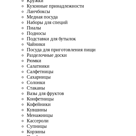
Кружки
Кухонные принадлежности
Ланчбоксы
Медная посуда
Наборы для специй
Пиалы
Подносы
Подставки для бутылок
Чайники
Посуда для приготовления пищи
Разделочные доски
Рюмки
Салатники
Салфетницы
Сахарницы
Солонки
Стаканы
Вазы для фруктов
Конфетницы
Кофейники
Кувшины
Менажницы
Кассероли
Супницы
Корзины