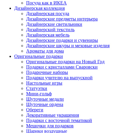
Посуда как в ИКЕА
Дизайнерская коллекция
Дизайнерская посуда
Дизайнерские предметы интерьера
Дизайнерские светильники
Дизайнерский текстиль
Дизайнерская мебель
Дизайнерские подарки и сувениры
Дизайнерские шкуры и меховые изделия
Ароматы для дома
Оригинальные подарки
Оригинальные подарки на Новый Год
Подарки с кристаллами Сваровски
Подарочные наборы
Подарки учителю на выпускной
Настольные игры
Статуэтки
Мини-гольф
Шуточные медали
Шуточные ордена
Обереги
Декоративные украшения
Подарки с восточной тематикой
Мешочки для подарков
Шарики воздушные