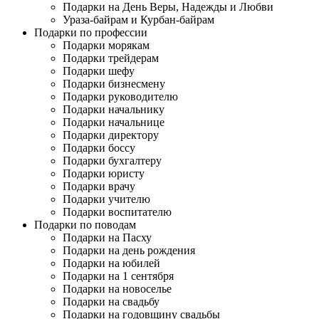
Подарки на День Веры, Надежды и Любви
Ураза-байрам и Курбан-байрам
Подарки по профессии
Подарки морякам
Подарки трейдерам
Подарки шефу
Подарки бизнесмену
Подарки руководителю
Подарки начальнику
Подарки начальнице
Подарки директору
Подарки боссу
Подарки бухгалтеру
Подарки юристу
Подарки врачу
Подарки учителю
Подарки воспитателю
Подарки по поводам
Подарки на Пасху
Подарки на день рождения
Подарки на юбилей
Подарки на 1 сентября
Подарки на новоселье
Подарки на свадьбу
Подарки на годовщину свадьбы