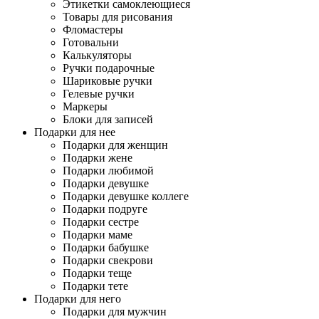
Этикетки самоклеющиеся
Товары для рисования
Фломастеры
Готовальни
Калькуляторы
Ручки подарочные
Шариковые ручки
Гелевые ручки
Маркеры
Блоки для записей
Подарки для нее
Подарки для женщин
Подарки жене
Подарки любимой
Подарки девушке
Подарки девушке коллеге
Подарки подруге
Подарки сестре
Подарки маме
Подарки бабушке
Подарки свекрови
Подарки теще
Подарки тете
Подарки для него
Подарки для мужчин