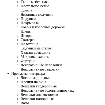
Ткань мебельная
Постельное белье
Одеяла
Диванные подушки
Подушки
Покрывала
Ковры и ковровые дорожки
Пледы
Шторы
Скатерти
Полотенца
Сидушки на стулья
Халаты домашние
Махровые халаты
Фартуки
Декоративные наволочки
Декоративные салфетки
Предметы интерьера
Доски гладильные
Пленки на окна
Вешалки гардеробные
Декоративные головы животных
Вешалки для костюмов
Вешалки напольные
Вазы