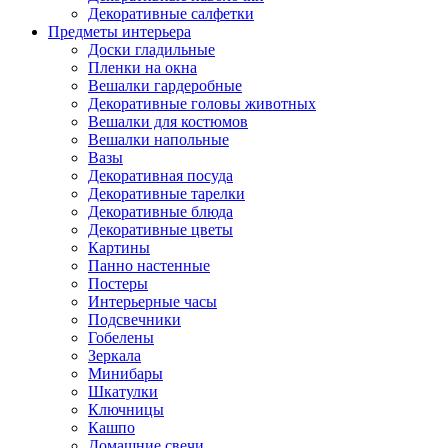
Декоративные салфетки
Предметы интерьера
Доски гладильные
Пленки на окна
Вешалки гардеробные
Декоративные головы животных
Вешалки для костюмов
Вешалки напольные
Вазы
Декоративная посуда
Декоративные тарелки
Декоративные блюда
Декоративные цветы
Картины
Панно настенные
Постеры
Интерьерные часы
Подсвечники
Гобелены
Зеркала
Минибары
Шкатулки
Ключницы
Кашпо
Домашние свечи