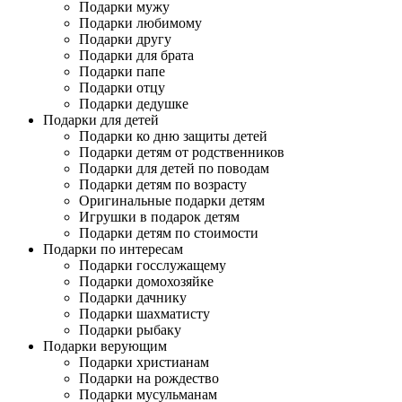
Подарки мужу
Подарки любимому
Подарки другу
Подарки для брата
Подарки папе
Подарки отцу
Подарки дедушке
Подарки для детей
Подарки ко дню защиты детей
Подарки детям от родственников
Подарки для детей по поводам
Подарки детям по возрасту
Оригинальные подарки детям
Игрушки в подарок детям
Подарки детям по стоимости
Подарки по интересам
Подарки госслужащему
Подарки домохозяйке
Подарки дачнику
Подарки шахматисту
Подарки рыбаку
Подарки верующим
Подарки христианам
Подарки на рождество
Подарки мусульманам