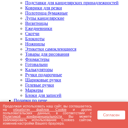
Подставки для канцелярских принадлежностей
Коврики для резки
Полотенца бумажные
Лупы канцелярские
Визитницы
Ежедневники
Скотчи
Блокноты
Ножницы
Этикетки самоклеющиеся
Товары для рисования
Фломастеры
Готовальни
Калькуляторы
Ручки подарочные
Шариковые ручки
Гелевые ручки
Маркеры
Блоки для записей
Подарки по цене
Подарки от 5000 рублей
Продолжая использовать наш сайт, вы соглашаетесь
на
обработку файлов Cookie
и других
Подарки до 5000 рублей
пользовательских данных, в соответствии с
Согласен
Подарки до 3000 рублей
Политикой конфиденциальности
. Вы можете
заблокировать использование Cookies сайтом,
Подарки до 2000 рублей
изменив настройки Вашего браузера.
Подарки до 1000 рублей