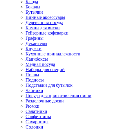
Блюда
Бокалы
Бутылки
Винные аксессуары
Деревянная посуда
Камни для виски
Гейзерные кофеварки
Графины
Декантеры
Кружки
Кухонные принадлежности
Ланчбоксы
Медная посуда
Наборы для специй
Пиалы
Подносы
Подставки для бутылок
Чайники
Посуда для приготовления пищи
Разделочные доски
Рюмки
Салатники
Салфетницы
Сахарницы
Солонки