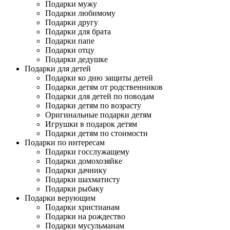
Подарки мужу
Подарки любимому
Подарки другу
Подарки для брата
Подарки папе
Подарки отцу
Подарки дедушке
Подарки для детей
Подарки ко дню защиты детей
Подарки детям от родственников
Подарки для детей по поводам
Подарки детям по возрасту
Оригинальные подарки детям
Игрушки в подарок детям
Подарки детям по стоимости
Подарки по интересам
Подарки госслужащему
Подарки домохозяйке
Подарки дачнику
Подарки шахматисту
Подарки рыбаку
Подарки верующим
Подарки христианам
Подарки на рождество
Подарки мусульманам