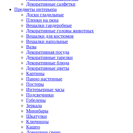
Декоративные салфетки
Предметы интерьера
Доски гладильные
Пленки на окна
Вешалки гардеробные
Декоративные головы животных
Вешалки для костюмов
Вешалки напольные
Вазы
Декоративная посуда
Декоративные тарелки
Декоративные блюда
Декоративные цветы
Картины
Панно настенные
Постеры
Интерьерные часы
Подсвечники
Гобелены
Зеркала
Минибары
Шкатулки
Ключницы
Кашпо
Домашние свечи