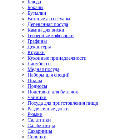
Блюда
Бокалы
Бутылки
Винные аксессуары
Деревянная посуда
Камни для виски
Гейзерные кофеварки
Графины
Декантеры
Кружки
Кухонные принадлежности
Ланчбоксы
Медная посуда
Наборы для специй
Пиалы
Подносы
Подставки для бутылок
Чайники
Посуда для приготовления пищи
Разделочные доски
Рюмки
Салатники
Салфетницы
Сахарницы
Солонки