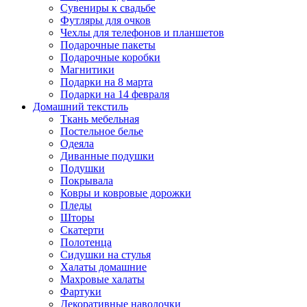
Сувениры к свадьбе
Футляры для очков
Чехлы для телефонов и планшетов
Подарочные пакеты
Подарочные коробки
Магнитики
Подарки на 8 марта
Подарки на 14 февраля
Домашний текстиль
Ткань мебельная
Постельное белье
Одеяла
Диванные подушки
Подушки
Покрывала
Ковры и ковровые дорожки
Пледы
Шторы
Скатерти
Полотенца
Сидушки на стулья
Халаты домашние
Махровые халаты
Фартуки
Декоративные наволочки