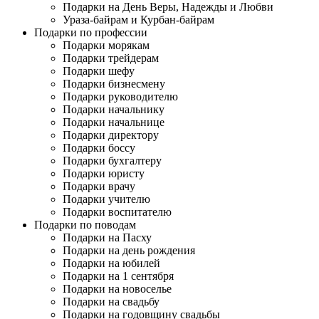
Подарки на День Веры, Надежды и Любви
Ураза-байрам и Курбан-байрам
Подарки по профессии
Подарки морякам
Подарки трейдерам
Подарки шефу
Подарки бизнесмену
Подарки руководителю
Подарки начальнику
Подарки начальнице
Подарки директору
Подарки боссу
Подарки бухгалтеру
Подарки юристу
Подарки врачу
Подарки учителю
Подарки воспитателю
Подарки по поводам
Подарки на Пасху
Подарки на день рождения
Подарки на юбилей
Подарки на 1 сентября
Подарки на новоселье
Подарки на свадьбу
Подарки на годовщину свадьбы