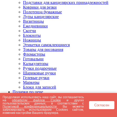
Подставки для канцелярских принадлежностей
Коврики для резки
Полотенца бумажные
Лупы канцелярские
Визитницы
Ежедневники
Скотчи
Блокноты
Ножницы
Этикетки самоклеющиеся
Товары для рисования
Фломастеры
Готовальни
Калькуляторы
Ручки подарочные
Шариковые ручки
Гелевые ручки
Маркеры
Блоки для записей
Подарки по цене
Подарки от 5000 рублей
Продолжая использовать наш сайт, вы соглашаетесь
на
обработку файлов Cookie
и других
Подарки до 5000 рублей
пользовательских данных, в соответствии с
Согласен
Подарки до 3000 рублей
Политикой конфиденциальности
. Вы можете
заблокировать использование Cookies сайтом,
Подарки до 2000 рублей
изменив настройки Вашего браузера.
Подарки до 1000 рублей