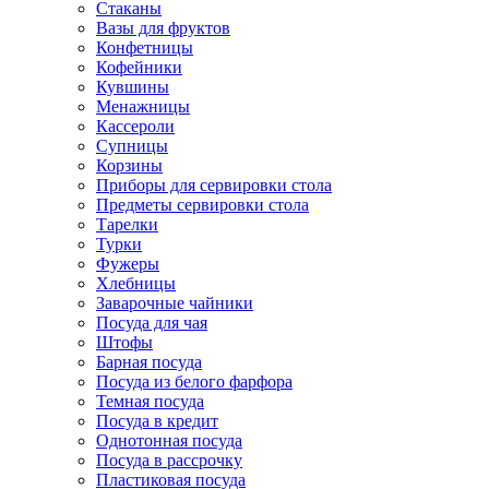
Стаканы
Вазы для фруктов
Конфетницы
Кофейники
Кувшины
Менажницы
Кассероли
Супницы
Корзины
Приборы для сервировки стола
Предметы сервировки стола
Тарелки
Турки
Фужеры
Хлебницы
Заварочные чайники
Посуда для чая
Штофы
Барная посуда
Посуда из белого фарфора
Темная посуда
Посуда в кредит
Однотонная посуда
Посуда в рассрочку
Пластиковая посуда