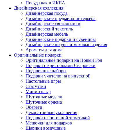
Посуда как в ИКЕА
Дизайнерская коллекция
Дизайнерская посуда
Дизайнерские предметы интерьера
Дизайнерские светильники
Дизайнерский текстиль
Дизайнерская мебель
Дизайнерские подарки и сувениры
Дизайнерские шкуры и меховые изделия
Ароматы для дома
Оригинальные подарки
Оригинальные подарки на Новый Год
Подарки с кристаллами Сваровски
Подарочные наборы
Подарки учителю на выпускной
Настольные игры
Статуэтки
Мини-гольф
Шуточные медали
Шуточные ордена
Обереги
Декоративные украшения
Подарки с восточной тематикой
Мешочки для подарков
Шарики воздушные