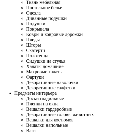
Ткань мебельная
Постельное белье
Одеяла
Диванные подушки
Подушки
Покрывала
Ковры и ковровые дорожки
Пледы
Шторы
Скатерти
Полотенца
Сидушки на стулья
Халаты домашние
Махровые халаты
Фартуки
Декоративные наволочки
Декоративные салфетки
Предметы интерьера
Доски гладильные
Пленки на окна
Вешалки гардеробные
Декоративные головы животных
Вешалки для костюмов
Вешалки напольные
Вазы