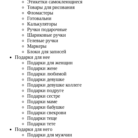
Этикетки самоклеющиеся
Товары для рисования
Фломастеры
Готовальни
Калькуляторы
Ручки подарочные
Шариковые ручки
Гелевые ручки
Маркеры
Блоки для записей
Подарки для нее
Подарки для женщин
Подарки жене
Подарки любимой
Подарки девушке
Подарки девушке коллеге
Подарки подруге
Подарки сестре
Подарки маме
Подарки бабушке
Подарки свекрови
Подарки теще
Подарки тете
Подарки для него
Подарки для мужчин