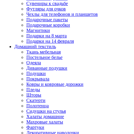
Сувениры к свадьбе
Футляры для очков
Чехлы для телефонов и планшетов
Подарочные пакеты
Подарочные коробки
Магнитики
Подарки на 8 марта
Подарки на 14 февраля
Домашний текстиль
Ткань мебельная
Постельное белье
Одеяла
Диванные подушки
Подушки
Покрывала
Ковры и ковровые дорожки
Пледы
Шторы
Скатерти
Полотенца
Сидушки на стулья
Халаты домашние
Махровые халаты
Фартуки
Декоративные наволочки