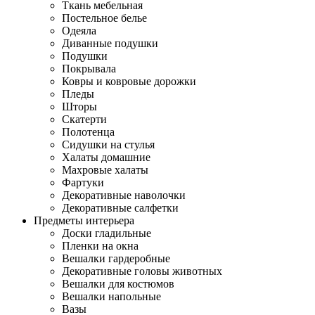
Ткань мебельная
Постельное белье
Одеяла
Диванные подушки
Подушки
Покрывала
Ковры и ковровые дорожки
Пледы
Шторы
Скатерти
Полотенца
Сидушки на стулья
Халаты домашние
Махровые халаты
Фартуки
Декоративные наволочки
Декоративные салфетки
Предметы интерьера
Доски гладильные
Пленки на окна
Вешалки гардеробные
Декоративные головы животных
Вешалки для костюмов
Вешалки напольные
Вазы