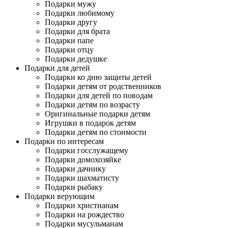
Подарки мужу
Подарки любимому
Подарки другу
Подарки для брата
Подарки папе
Подарки отцу
Подарки дедушке
Подарки для детей
Подарки ко дню защиты детей
Подарки детям от родственников
Подарки для детей по поводам
Подарки детям по возрасту
Оригинальные подарки детям
Игрушки в подарок детям
Подарки детям по стоимости
Подарки по интересам
Подарки госслужащему
Подарки домохозяйке
Подарки дачнику
Подарки шахматисту
Подарки рыбаку
Подарки верующим
Подарки христианам
Подарки на рождество
Подарки мусульманам