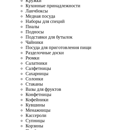
Кружки
Кухонные принадлежности
Ланчбоксы
Медная посуда
Наборы для специй
Пиалы
Подносы
Подставки для бутылок
Чайники
Посуда для приготовления пищи
Разделочные доски
Рюмки
Салатники
Салфетницы
Сахарницы
Солонки
Стаканы
Вазы для фруктов
Конфетницы
Кофейники
Кувшины
Менажницы
Кассероли
Супницы
Корзины