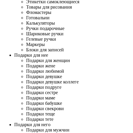
Этикетки самоклеющиеся
Товары для рисования
Фломастеры
Готовальни
Калькуляторы
Ручки подарочные
Шариковые ручки
Гелевые ручки
Маркеры
Блоки для записей
Подарки для нее
Подарки для женщин
Подарки жене
Подарки любимой
Подарки девушке
Подарки девушке коллеге
Подарки подруге
Подарки сестре
Подарки маме
Подарки бабушке
Подарки свекрови
Подарки теще
Подарки тете
Подарки для него
Подарки для мужчин