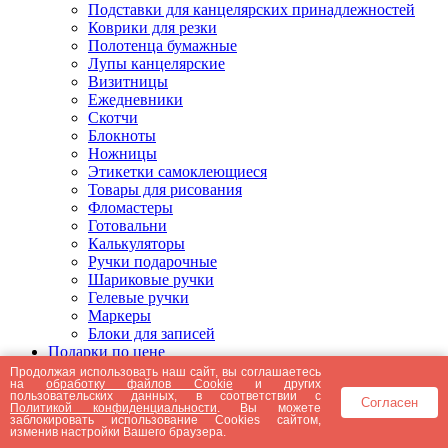
Подставки для канцелярских принадлежностей
Коврики для резки
Полотенца бумажные
Лупы канцелярские
Визитницы
Ежедневники
Скотчи
Блокноты
Ножницы
Этикетки самоклеющиеся
Товары для рисования
Фломастеры
Готовальни
Калькуляторы
Ручки подарочные
Шариковые ручки
Гелевые ручки
Маркеры
Блоки для записей
Подарки по цене
Подарки от 5000 рублей
Продолжая использовать наш сайт, вы соглашаетесь
на
обработку файлов Cookie
и других
Подарки до 5000 рублей
пользовательских данных, в соответствии с
Согласен
Подарки до 3000 рублей
Политикой конфиденциальности
. Вы можете
заблокировать использование Cookies сайтом,
Подарки до 2000 рублей
изменив настройки Вашего браузера.
Подарки до 1000 рублей