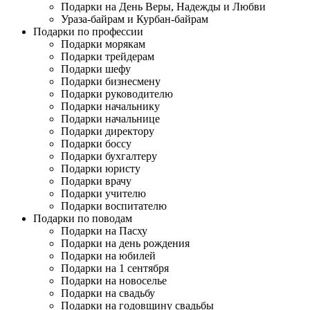
Подарки на День Веры, Надежды и Любви
Ураза-байрам и Курбан-байрам
Подарки по профессии
Подарки морякам
Подарки трейдерам
Подарки шефу
Подарки бизнесмену
Подарки руководителю
Подарки начальнику
Подарки начальнице
Подарки директору
Подарки боссу
Подарки бухгалтеру
Подарки юристу
Подарки врачу
Подарки учителю
Подарки воспитателю
Подарки по поводам
Подарки на Пасху
Подарки на день рождения
Подарки на юбилей
Подарки на 1 сентября
Подарки на новоселье
Подарки на свадьбу
Подарки на годовщину свадьбы