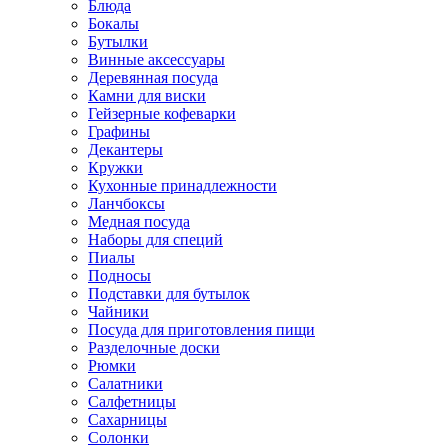
Блюда
Бокалы
Бутылки
Винные аксессуары
Деревянная посуда
Камни для виски
Гейзерные кофеварки
Графины
Декантеры
Кружки
Кухонные принадлежности
Ланчбоксы
Медная посуда
Наборы для специй
Пиалы
Подносы
Подставки для бутылок
Чайники
Посуда для приготовления пищи
Разделочные доски
Рюмки
Салатники
Салфетницы
Сахарницы
Солонки