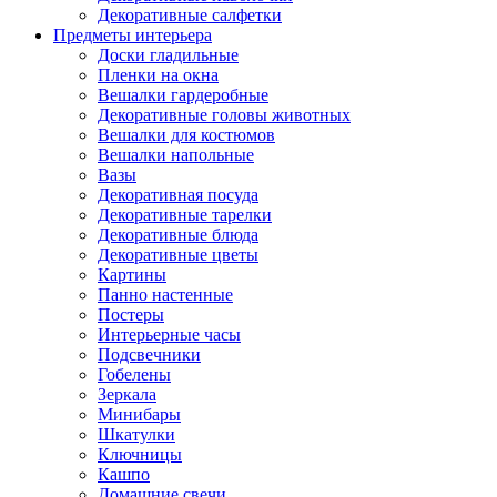
Декоративные салфетки
Предметы интерьера
Доски гладильные
Пленки на окна
Вешалки гардеробные
Декоративные головы животных
Вешалки для костюмов
Вешалки напольные
Вазы
Декоративная посуда
Декоративные тарелки
Декоративные блюда
Декоративные цветы
Картины
Панно настенные
Постеры
Интерьерные часы
Подсвечники
Гобелены
Зеркала
Минибары
Шкатулки
Ключницы
Кашпо
Домашние свечи