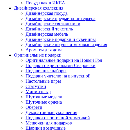
Посуда как в ИКЕА
Дизайнерская коллекция
Дизайнерская посуда
Дизайнерские предметы интерьера
Дизайнерские светильники
Дизайнерский текстиль
Дизайнерская мебель
Дизайнерские подарки и сувениры
Дизайнерские шкуры и меховые изделия
Ароматы для дома
Оригинальные подарки
Оригинальные подарки на Новый Год
Подарки с кристаллами Сваровски
Подарочные наборы
Подарки учителю на выпускной
Настольные игры
Статуэтки
Мини-гольф
Шуточные медали
Шуточные ордена
Обереги
Декоративные украшения
Подарки с восточной тематикой
Мешочки для подарков
Шарики воздушные