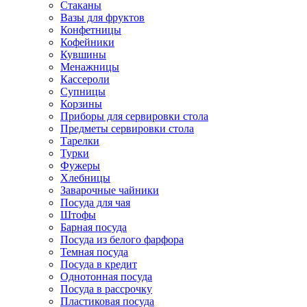
Стаканы
Вазы для фруктов
Конфетницы
Кофейники
Кувшины
Менажницы
Кассероли
Супницы
Корзины
Приборы для сервировки стола
Предметы сервировки стола
Тарелки
Турки
Фужеры
Хлебницы
Заварочные чайники
Посуда для чая
Штофы
Барная посуда
Посуда из белого фарфора
Темная посуда
Посуда в кредит
Однотонная посуда
Посуда в рассрочку
Пластиковая посуда