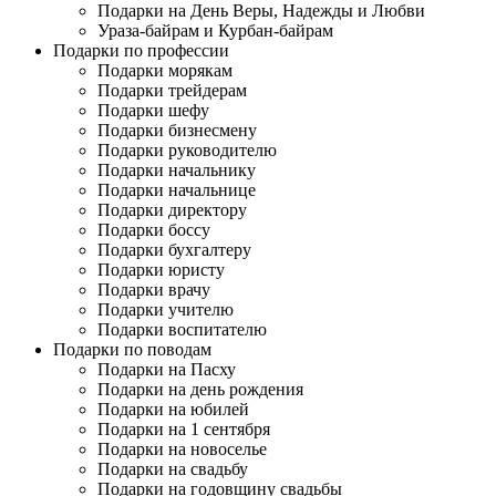
Подарки на День Веры, Надежды и Любви
Ураза-байрам и Курбан-байрам
Подарки по профессии
Подарки морякам
Подарки трейдерам
Подарки шефу
Подарки бизнесмену
Подарки руководителю
Подарки начальнику
Подарки начальнице
Подарки директору
Подарки боссу
Подарки бухгалтеру
Подарки юристу
Подарки врачу
Подарки учителю
Подарки воспитателю
Подарки по поводам
Подарки на Пасху
Подарки на день рождения
Подарки на юбилей
Подарки на 1 сентября
Подарки на новоселье
Подарки на свадьбу
Подарки на годовщину свадьбы