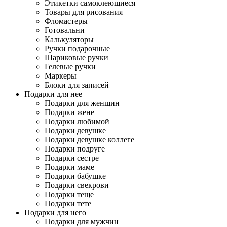
Этикетки самоклеющиеся
Товары для рисования
Фломастеры
Готовальни
Калькуляторы
Ручки подарочные
Шариковые ручки
Гелевые ручки
Маркеры
Блоки для записей
Подарки для нее
Подарки для женщин
Подарки жене
Подарки любимой
Подарки девушке
Подарки девушке коллеге
Подарки подруге
Подарки сестре
Подарки маме
Подарки бабушке
Подарки свекрови
Подарки теще
Подарки тете
Подарки для него
Подарки для мужчин