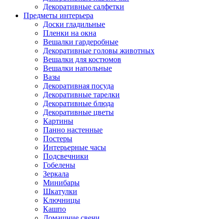
Декоративные салфетки
Предметы интерьера
Доски гладильные
Пленки на окна
Вешалки гардеробные
Декоративные головы животных
Вешалки для костюмов
Вешалки напольные
Вазы
Декоративная посуда
Декоративные тарелки
Декоративные блюда
Декоративные цветы
Картины
Панно настенные
Постеры
Интерьерные часы
Подсвечники
Гобелены
Зеркала
Минибары
Шкатулки
Ключницы
Кашпо
Домашние свечи