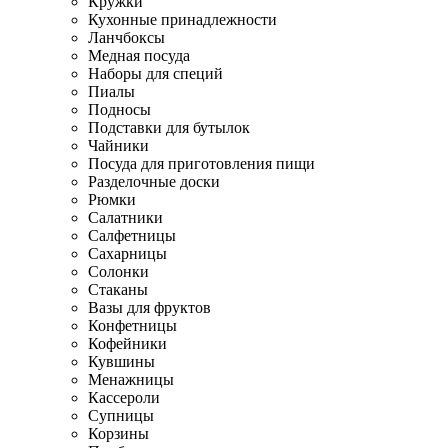
Кружки
Кухонные принадлежности
Ланчбоксы
Медная посуда
Наборы для специй
Пиалы
Подносы
Подставки для бутылок
Чайники
Посуда для приготовления пищи
Разделочные доски
Рюмки
Салатники
Салфетницы
Сахарницы
Солонки
Стаканы
Вазы для фруктов
Конфетницы
Кофейники
Кувшины
Менажницы
Кассероли
Супницы
Корзины