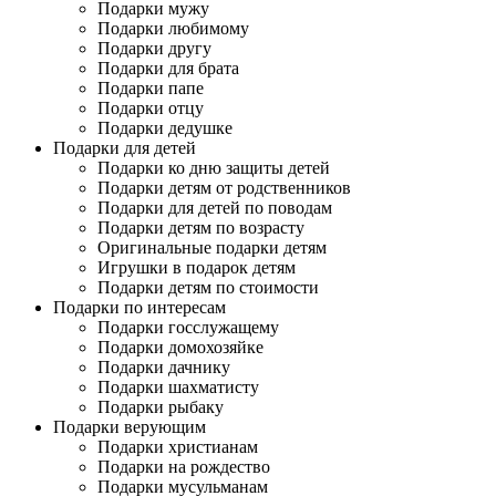
Подарки мужу
Подарки любимому
Подарки другу
Подарки для брата
Подарки папе
Подарки отцу
Подарки дедушке
Подарки для детей
Подарки ко дню защиты детей
Подарки детям от родственников
Подарки для детей по поводам
Подарки детям по возрасту
Оригинальные подарки детям
Игрушки в подарок детям
Подарки детям по стоимости
Подарки по интересам
Подарки госслужащему
Подарки домохозяйке
Подарки дачнику
Подарки шахматисту
Подарки рыбаку
Подарки верующим
Подарки христианам
Подарки на рождество
Подарки мусульманам