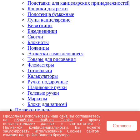
Подставки для канцелярских принадлежностей
Коврики для резки
Полотенца бумажные
Лупы канцелярские
Визитницы
Ежедневники
Скотчи
Блокноты
Ножницы
Этикетки самоклеющиеся
Товары для рисования
Фломастеры
Готовальни
Калькуляторы
Ручки подарочные
Шариковые ручки
Гелевые ручки
Маркеры
Блоки для записей
Подарки по цене
Подарки от 5000 рублей
Продолжая использовать наш сайт, вы соглашаетесь
на
обработку файлов Cookie
и других
Подарки до 5000 рублей
пользовательских данных, в соответствии с
Согласен
Подарки до 3000 рублей
Политикой конфиденциальности
. Вы можете
заблокировать использование Cookies сайтом,
Подарки до 2000 рублей
изменив настройки Вашего браузера.
Подарки до 1000 рублей