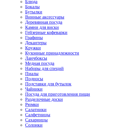
Блюда
Бокалы
Бутылки
Винные аксессуары
Деревянная посуда
Камни для виски
Гейзерные кофеварки
Графины
Декантеры
Кружки
Кухонные принадлежности
Ланчбоксы
Медная посуда
Наборы для специй
Пиалы
Подносы
Подставки для бутылок
Чайники
Посуда для приготовления пищи
Разделочные доски
Рюмки
Салатники
Салфетницы
Сахарницы
Солонки