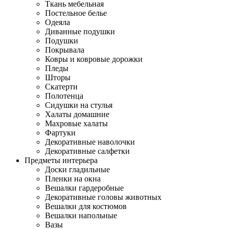
Ткань мебельная
Постельное белье
Одеяла
Диванные подушки
Подушки
Покрывала
Ковры и ковровые дорожки
Пледы
Шторы
Скатерти
Полотенца
Сидушки на стулья
Халаты домашние
Махровые халаты
Фартуки
Декоративные наволочки
Декоративные салфетки
Предметы интерьера
Доски гладильные
Пленки на окна
Вешалки гардеробные
Декоративные головы животных
Вешалки для костюмов
Вешалки напольные
Вазы