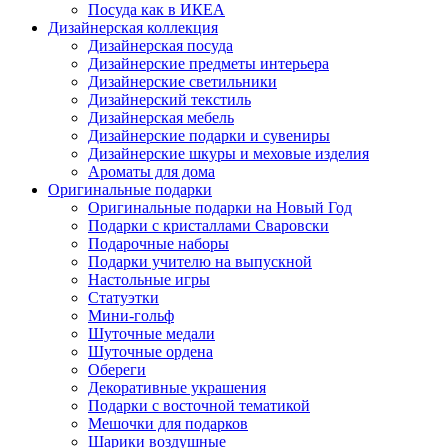
Посуда как в ИКЕА
Дизайнерская коллекция
Дизайнерская посуда
Дизайнерские предметы интерьера
Дизайнерские светильники
Дизайнерский текстиль
Дизайнерская мебель
Дизайнерские подарки и сувениры
Дизайнерские шкуры и меховые изделия
Ароматы для дома
Оригинальные подарки
Оригинальные подарки на Новый Год
Подарки с кристаллами Сваровски
Подарочные наборы
Подарки учителю на выпускной
Настольные игры
Статуэтки
Мини-гольф
Шуточные медали
Шуточные ордена
Обереги
Декоративные украшения
Подарки с восточной тематикой
Мешочки для подарков
Шарики воздушные