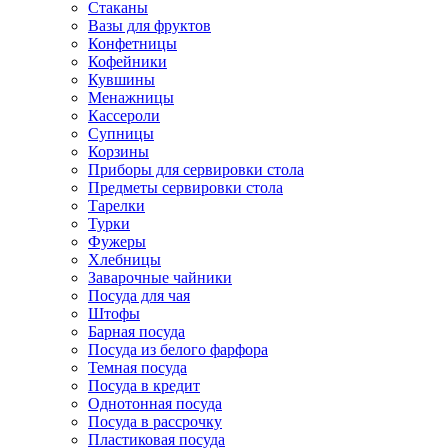
Стаканы
Вазы для фруктов
Конфетницы
Кофейники
Кувшины
Менажницы
Кассероли
Супницы
Корзины
Приборы для сервировки стола
Предметы сервировки стола
Тарелки
Турки
Фужеры
Хлебницы
Заварочные чайники
Посуда для чая
Штофы
Барная посуда
Посуда из белого фарфора
Темная посуда
Посуда в кредит
Однотонная посуда
Посуда в рассрочку
Пластиковая посуда