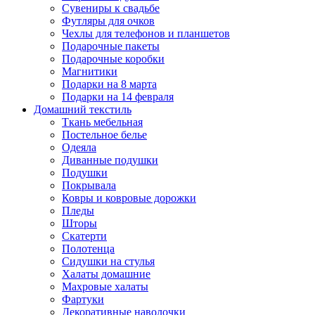
Сувениры к свадьбе
Футляры для очков
Чехлы для телефонов и планшетов
Подарочные пакеты
Подарочные коробки
Магнитики
Подарки на 8 марта
Подарки на 14 февраля
Домашний текстиль
Ткань мебельная
Постельное белье
Одеяла
Диванные подушки
Подушки
Покрывала
Ковры и ковровые дорожки
Пледы
Шторы
Скатерти
Полотенца
Сидушки на стулья
Халаты домашние
Махровые халаты
Фартуки
Декоративные наволочки