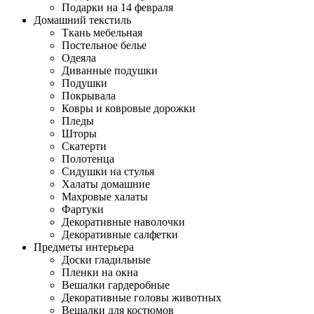
Подарки на 14 февраля
Домашний текстиль
Ткань мебельная
Постельное белье
Одеяла
Диванные подушки
Подушки
Покрывала
Ковры и ковровые дорожки
Пледы
Шторы
Скатерти
Полотенца
Сидушки на стулья
Халаты домашние
Махровые халаты
Фартуки
Декоративные наволочки
Декоративные салфетки
Предметы интерьера
Доски гладильные
Пленки на окна
Вешалки гардеробные
Декоративные головы животных
Вешалки для костюмов