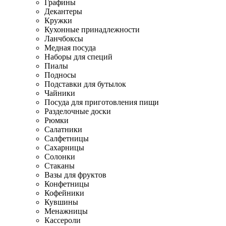
Графины
Декантеры
Кружки
Кухонные принадлежности
Ланчбоксы
Медная посуда
Наборы для специй
Пиалы
Подносы
Подставки для бутылок
Чайники
Посуда для приготовления пищи
Разделочные доски
Рюмки
Салатники
Салфетницы
Сахарницы
Солонки
Стаканы
Вазы для фруктов
Конфетницы
Кофейники
Кувшины
Менажницы
Кассероли