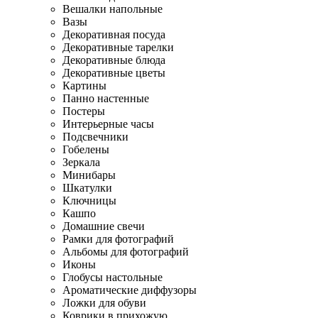
Вешалки напольные
Вазы
Декоративная посуда
Декоративные тарелки
Декоративные блюда
Декоративные цветы
Картины
Панно настенные
Постеры
Интерьерные часы
Подсвечники
Гобелены
Зеркала
Минибары
Шкатулки
Ключницы
Кашпо
Домашние свечи
Рамки для фотографий
Альбомы для фотографий
Иконы
Глобусы настольные
Ароматические диффузоры
Ложки для обуви
Коврики в прихожую