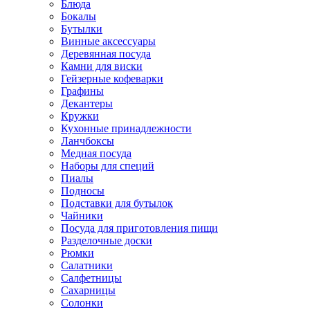
Блюда
Бокалы
Бутылки
Винные аксессуары
Деревянная посуда
Камни для виски
Гейзерные кофеварки
Графины
Декантеры
Кружки
Кухонные принадлежности
Ланчбоксы
Медная посуда
Наборы для специй
Пиалы
Подносы
Подставки для бутылок
Чайники
Посуда для приготовления пищи
Разделочные доски
Рюмки
Салатники
Салфетницы
Сахарницы
Солонки