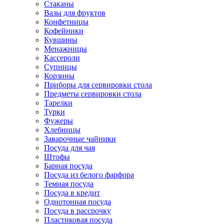
Стаканы
Вазы для фруктов
Конфетницы
Кофейники
Кувшины
Менажницы
Кассероли
Супницы
Корзины
Приборы для сервировки стола
Предметы сервировки стола
Тарелки
Турки
Фужеры
Хлебницы
Заварочные чайники
Посуда для чая
Штофы
Барная посуда
Посуда из белого фарфора
Темная посуда
Посуда в кредит
Однотонная посуда
Посуда в рассрочку
Пластиковая посуда