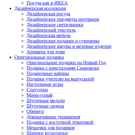
Посуда как в ИКЕА
Дизайнерская коллекция
Дизайнерская посуда
Дизайнерские предметы интерьера
Дизайнерские светильники
Дизайнерский текстиль
Дизайнерская мебель
Дизайнерские подарки и сувениры
Дизайнерские шкуры и меховые изделия
Ароматы для дома
Оригинальные подарки
Оригинальные подарки на Новый Год
Подарки с кристаллами Сваровски
Подарочные наборы
Подарки учителю на выпускной
Настольные игры
Статуэтки
Мини-гольф
Шуточные медали
Шуточные ордена
Обереги
Декоративные украшения
Подарки с восточной тематикой
Мешочки для подарков
Шарики воздушные