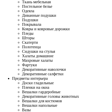
Ткань мебельная
Постельное белье
Одеяла
Диванные подушки
Подушки
Покрывала
Ковры и ковровые дорожки
Пледы
Шторы
Скатерти
Полотенца
Сидушки на стулья
Халаты домашние
Махровые халаты
Фартуки
Декоративные наволочки
Декоративные салфетки
Предметы интерьера
Доски гладильные
Пленки на окна
Вешалки гардеробные
Декоративные головы животных
Вешалки для костюмов
Вешалки напольные
Вазы