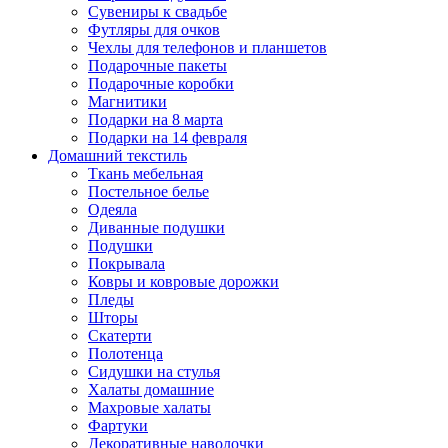
Сувениры к свадьбе
Футляры для очков
Чехлы для телефонов и планшетов
Подарочные пакеты
Подарочные коробки
Магнитики
Подарки на 8 марта
Подарки на 14 февраля
Домашний текстиль
Ткань мебельная
Постельное белье
Одеяла
Диванные подушки
Подушки
Покрывала
Ковры и ковровые дорожки
Пледы
Шторы
Скатерти
Полотенца
Сидушки на стулья
Халаты домашние
Махровые халаты
Фартуки
Декоративные наволочки