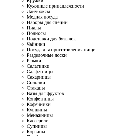
Кружки
Кухонные принадлежности
Ланчбоксы
Медная посуда
Наборы для специй
Пиалы
Подносы
Подставки для бутылок
Чайники
Посуда для приготовления пищи
Разделочные доски
Рюмки
Салатники
Салфетницы
Сахарницы
Солонки
Стаканы
Вазы для фруктов
Конфетницы
Кофейники
Кувшины
Менажницы
Кассероли
Супницы
Корзины