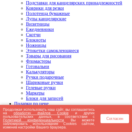
Подставки для канцелярских принадлежностей
Коврики для резки
Полотенца бумажные
Лупы канцелярские
Визитницы
Ежедневники
Скотчи
Блокноты
Ножницы
Этикетки самоклеющиеся
Товары для рисования
Фломастеры
Готовальни
Калькуляторы
Ручки подарочные
Шариковые ручки
Гелевые ручки
Маркеры
Блоки для записей
Подарки по цене
Подарки от 5000 рублей
Продолжая использовать наш сайт, вы соглашаетесь
на
обработку файлов Cookie
и других
Подарки до 5000 рублей
пользовательских данных, в соответствии с
Согласен
Подарки до 3000 рублей
Политикой конфиденциальности
. Вы можете
заблокировать использование Cookies сайтом,
Подарки до 2000 рублей
изменив настройки Вашего браузера.
Подарки до 1000 рублей