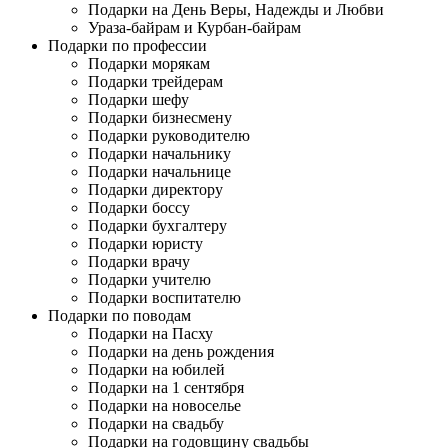
Подарки на День Веры, Надежды и Любви
Ураза-байрам и Курбан-байрам
Подарки по профессии
Подарки морякам
Подарки трейдерам
Подарки шефу
Подарки бизнесмену
Подарки руководителю
Подарки начальнику
Подарки начальнице
Подарки директору
Подарки боссу
Подарки бухгалтеру
Подарки юристу
Подарки врачу
Подарки учителю
Подарки воспитателю
Подарки по поводам
Подарки на Пасху
Подарки на день рождения
Подарки на юбилей
Подарки на 1 сентября
Подарки на новоселье
Подарки на свадьбу
Подарки на годовщину свадьбы