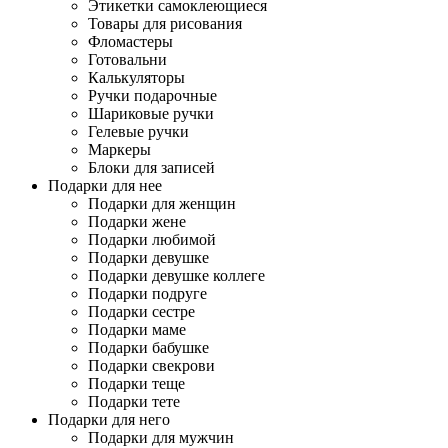
Этикетки самоклеющиеся
Товары для рисования
Фломастеры
Готовальни
Калькуляторы
Ручки подарочные
Шариковые ручки
Гелевые ручки
Маркеры
Блоки для записей
Подарки для нее
Подарки для женщин
Подарки жене
Подарки любимой
Подарки девушке
Подарки девушке коллеге
Подарки подруге
Подарки сестре
Подарки маме
Подарки бабушке
Подарки свекрови
Подарки теще
Подарки тете
Подарки для него
Подарки для мужчин