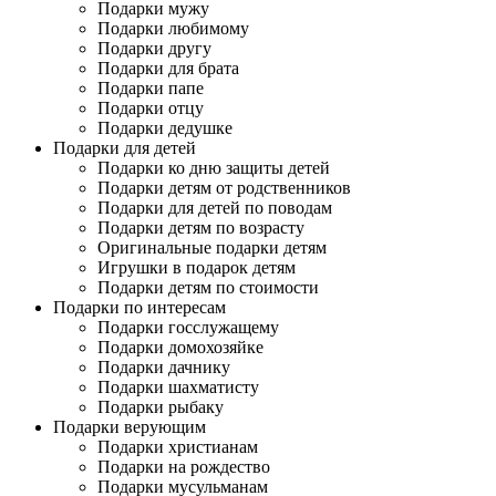
Подарки мужу
Подарки любимому
Подарки другу
Подарки для брата
Подарки папе
Подарки отцу
Подарки дедушке
Подарки для детей
Подарки ко дню защиты детей
Подарки детям от родственников
Подарки для детей по поводам
Подарки детям по возрасту
Оригинальные подарки детям
Игрушки в подарок детям
Подарки детям по стоимости
Подарки по интересам
Подарки госслужащему
Подарки домохозяйке
Подарки дачнику
Подарки шахматисту
Подарки рыбаку
Подарки верующим
Подарки христианам
Подарки на рождество
Подарки мусульманам