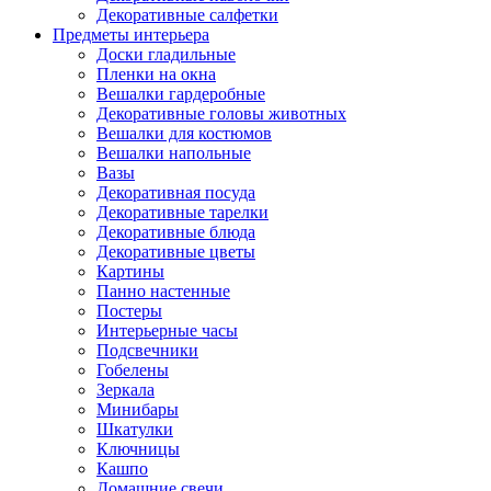
Декоративные салфетки
Предметы интерьера
Доски гладильные
Пленки на окна
Вешалки гардеробные
Декоративные головы животных
Вешалки для костюмов
Вешалки напольные
Вазы
Декоративная посуда
Декоративные тарелки
Декоративные блюда
Декоративные цветы
Картины
Панно настенные
Постеры
Интерьерные часы
Подсвечники
Гобелены
Зеркала
Минибары
Шкатулки
Ключницы
Кашпо
Домашние свечи