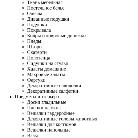
Ткань мебельная
Постельное белье
Одеяла
Диванные подушки
Подушки
Покрывала
Ковры и ковровые дорожки
Пледы
Шторы
Скатерти
Полотенца
Сидушки на стулья
Халаты домашние
Махровые халаты
Фартуки
Декоративные наволочки
Декоративные салфетки
Предметы интерьера
Доски гладильные
Пленки на окна
Вешалки гардеробные
Декоративные головы животных
Вешалки для костюмов
Вешалки напольные
Вазы