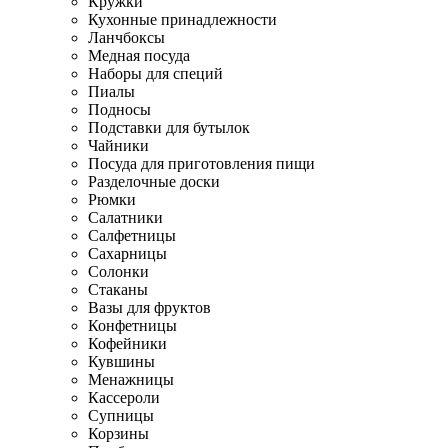
Кружки
Кухонные принадлежности
Ланчбоксы
Медная посуда
Наборы для специй
Пиалы
Подносы
Подставки для бутылок
Чайники
Посуда для приготовления пищи
Разделочные доски
Рюмки
Салатники
Салфетницы
Сахарницы
Солонки
Стаканы
Вазы для фруктов
Конфетницы
Кофейники
Кувшины
Менажницы
Кассероли
Супницы
Корзины