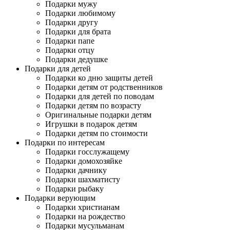
Подарки мужу
Подарки любимому
Подарки другу
Подарки для брата
Подарки папе
Подарки отцу
Подарки дедушке
Подарки для детей
Подарки ко дню защиты детей
Подарки детям от родственников
Подарки для детей по поводам
Подарки детям по возрасту
Оригинальные подарки детям
Игрушки в подарок детям
Подарки детям по стоимости
Подарки по интересам
Подарки госслужащему
Подарки домохозяйке
Подарки дачнику
Подарки шахматисту
Подарки рыбаку
Подарки верующим
Подарки христианам
Подарки на рождество
Подарки мусульманам