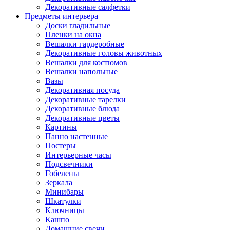
Декоративные салфетки
Предметы интерьера
Доски гладильные
Пленки на окна
Вешалки гардеробные
Декоративные головы животных
Вешалки для костюмов
Вешалки напольные
Вазы
Декоративная посуда
Декоративные тарелки
Декоративные блюда
Декоративные цветы
Картины
Панно настенные
Постеры
Интерьерные часы
Подсвечники
Гобелены
Зеркала
Минибары
Шкатулки
Ключницы
Кашпо
Домашние свечи