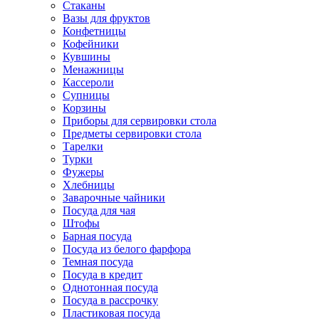
Стаканы
Вазы для фруктов
Конфетницы
Кофейники
Кувшины
Менажницы
Кассероли
Супницы
Корзины
Приборы для сервировки стола
Предметы сервировки стола
Тарелки
Турки
Фужеры
Хлебницы
Заварочные чайники
Посуда для чая
Штофы
Барная посуда
Посуда из белого фарфора
Темная посуда
Посуда в кредит
Однотонная посуда
Посуда в рассрочку
Пластиковая посуда