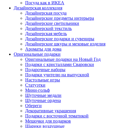
Посуда как в ИКЕА
Дизайнерская коллекция
Дизайнерская посуда
Дизайнерские предметы интерьера
Дизайнерские светильники
Дизайнерский текстиль
Дизайнерская мебель
Дизайнерские подарки и сувениры
Дизайнерские шкуры и меховые изделия
Ароматы для дома
Оригинальные подарки
Оригинальные подарки на Новый Год
Подарки с кристаллами Сваровски
Подарочные наборы
Подарки учителю на выпускной
Настольные игры
Статуэтки
Мини-гольф
Шуточные медали
Шуточные ордена
Обереги
Декоративные украшения
Подарки с восточной тематикой
Мешочки для подарков
Шарики воздушные