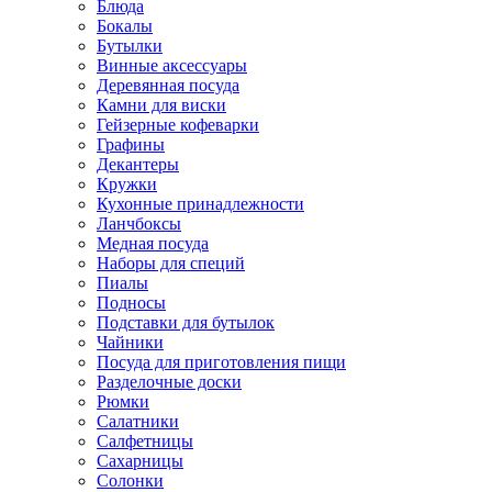
Блюда
Бокалы
Бутылки
Винные аксессуары
Деревянная посуда
Камни для виски
Гейзерные кофеварки
Графины
Декантеры
Кружки
Кухонные принадлежности
Ланчбоксы
Медная посуда
Наборы для специй
Пиалы
Подносы
Подставки для бутылок
Чайники
Посуда для приготовления пищи
Разделочные доски
Рюмки
Салатники
Салфетницы
Сахарницы
Солонки