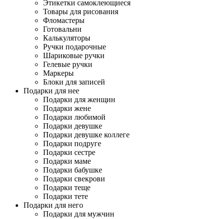
Этикетки самоклеющиеся
Товары для рисования
Фломастеры
Готовальни
Калькуляторы
Ручки подарочные
Шариковые ручки
Гелевые ручки
Маркеры
Блоки для записей
Подарки для нее
Подарки для женщин
Подарки жене
Подарки любимой
Подарки девушке
Подарки девушке коллеге
Подарки подруге
Подарки сестре
Подарки маме
Подарки бабушке
Подарки свекрови
Подарки теще
Подарки тете
Подарки для него
Подарки для мужчин