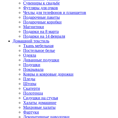
Сувениры к свадьбе
Футляры для очков
Чехлы для телефонов и планшетов
Подарочные пакеты
Подарочные коробки
Магнитики
Подарки на 8 марта
Подарки на 14 февраля
Домашний текстиль
Ткань мебельная
Постельное белье
Одеяла
Диванные подушки
Подушки
Покрывала
Ковры и ковровые дорожки
Пледы
Шторы
Скатерти
Полотенца
Сидушки на стулья
Халаты домашние
Махровые халаты
Фартуки
Декоративные наволочки