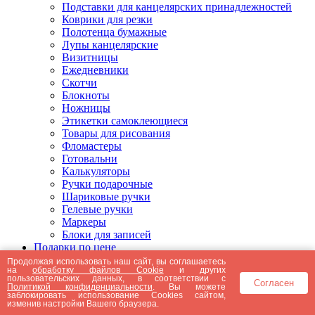
Подставки для канцелярских принадлежностей
Коврики для резки
Полотенца бумажные
Лупы канцелярские
Визитницы
Ежедневники
Скотчи
Блокноты
Ножницы
Этикетки самоклеющиеся
Товары для рисования
Фломастеры
Готовальни
Калькуляторы
Ручки подарочные
Шариковые ручки
Гелевые ручки
Маркеры
Блоки для записей
Подарки по цене
Подарки от 5000 рублей
Продолжая использовать наш сайт, вы соглашаетесь
на
обработку файлов Cookie
и других
Подарки до 5000 рублей
пользовательских данных, в соответствии с
Согласен
Подарки до 3000 рублей
Политикой конфиденциальности
. Вы можете
заблокировать использование Cookies сайтом,
Подарки до 2000 рублей
изменив настройки Вашего браузера.
Подарки до 1000 рублей