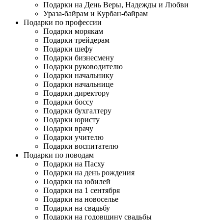
Подарки на День Веры, Надежды и Любви
Ураза-байрам и Курбан-байрам
Подарки по профессии
Подарки морякам
Подарки трейдерам
Подарки шефу
Подарки бизнесмену
Подарки руководителю
Подарки начальнику
Подарки начальнице
Подарки директору
Подарки боссу
Подарки бухгалтеру
Подарки юристу
Подарки врачу
Подарки учителю
Подарки воспитателю
Подарки по поводам
Подарки на Пасху
Подарки на день рождения
Подарки на юбилей
Подарки на 1 сентября
Подарки на новоселье
Подарки на свадьбу
Подарки на годовщину свадьбы