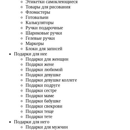
Этикетки самоклеющиеся
Товары для рисования
Фломастеры
Готовальни
Калькуляторы
Ручки подарочные
Шариковые ручки
Гелевые ручки
Маркеры
Блоки для записей
Подарки для нее
Подарки для женщин
Подарки жене
Подарки любимой
Подарки девушке
Подарки девушке коллеге
Подарки подруге
Подарки сестре
Подарки маме
Подарки бабушке
Подарки свекрови
Подарки теще
Подарки тете
Подарки для него
Подарки для мужчин