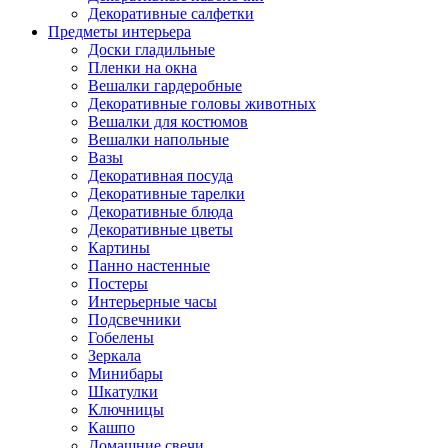
Декоративные салфетки
Предметы интерьера
Доски гладильные
Пленки на окна
Вешалки гардеробные
Декоративные головы животных
Вешалки для костюмов
Вешалки напольные
Вазы
Декоративная посуда
Декоративные тарелки
Декоративные блюда
Декоративные цветы
Картины
Панно настенные
Постеры
Интерьерные часы
Подсвечники
Гобелены
Зеркала
Минибары
Шкатулки
Ключницы
Кашпо
Домашние свечи