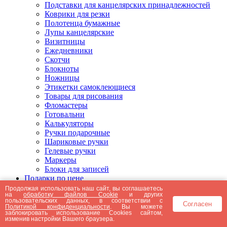
Подставки для канцелярских принадлежностей
Коврики для резки
Полотенца бумажные
Лупы канцелярские
Визитницы
Ежедневники
Скотчи
Блокноты
Ножницы
Этикетки самоклеющиеся
Товары для рисования
Фломастеры
Готовальни
Калькуляторы
Ручки подарочные
Шариковые ручки
Гелевые ручки
Маркеры
Блоки для записей
Подарки по цене
Подарки от 5000 рублей
Продолжая использовать наш сайт, вы соглашаетесь
на
обработку файлов Cookie
и других
Подарки до 5000 рублей
пользовательских данных, в соответствии с
Согласен
Подарки до 3000 рублей
Политикой конфиденциальности
. Вы можете
заблокировать использование Cookies сайтом,
Подарки до 2000 рублей
изменив настройки Вашего браузера.
Подарки до 1000 рублей