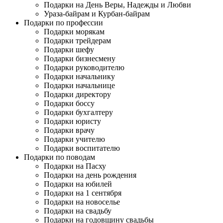
Подарки на День Веры, Надежды и Любви
Ураза-байрам и Курбан-байрам
Подарки по профессии
Подарки морякам
Подарки трейдерам
Подарки шефу
Подарки бизнесмену
Подарки руководителю
Подарки начальнику
Подарки начальнице
Подарки директору
Подарки боссу
Подарки бухгалтеру
Подарки юристу
Подарки врачу
Подарки учителю
Подарки воспитателю
Подарки по поводам
Подарки на Пасху
Подарки на день рождения
Подарки на юбилей
Подарки на 1 сентября
Подарки на новоселье
Подарки на свадьбу
Подарки на годовщину свадьбы