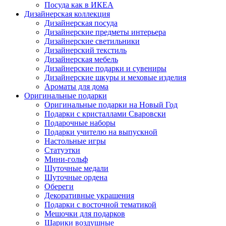
Посуда как в ИКЕА
Дизайнерская коллекция
Дизайнерская посуда
Дизайнерские предметы интерьера
Дизайнерские светильники
Дизайнерский текстиль
Дизайнерская мебель
Дизайнерские подарки и сувениры
Дизайнерские шкуры и меховые изделия
Ароматы для дома
Оригинальные подарки
Оригинальные подарки на Новый Год
Подарки с кристаллами Сваровски
Подарочные наборы
Подарки учителю на выпускной
Настольные игры
Статуэтки
Мини-гольф
Шуточные медали
Шуточные ордена
Обереги
Декоративные украшения
Подарки с восточной тематикой
Мешочки для подарков
Шарики воздушные