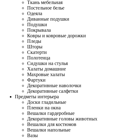
Ткань мебельная
Постельное белье
Одеяла
Диванные подушки
Подушки
Покрывала
Ковры и ковровые дорожки
Пледы
Шторы
Скатерти
Полотенца
Сидушки на стулья
Халаты домашние
Махровые халаты
Фартуки
Декоративные наволочки
Декоративные салфетки
Предметы интерьера
Доски гладильные
Пленки на окна
Вешалки гардеробные
Декоративные головы животных
Вешалки для костюмов
Вешалки напольные
Вазы