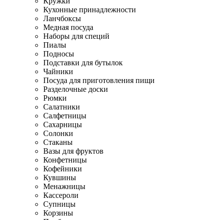
Кружки
Кухонные принадлежности
Ланчбоксы
Медная посуда
Наборы для специй
Пиалы
Подносы
Подставки для бутылок
Чайники
Посуда для приготовления пищи
Разделочные доски
Рюмки
Салатники
Салфетницы
Сахарницы
Солонки
Стаканы
Вазы для фруктов
Конфетницы
Кофейники
Кувшины
Менажницы
Кассероли
Супницы
Корзины