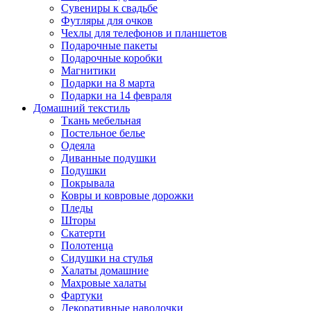
Сувениры к свадьбе
Футляры для очков
Чехлы для телефонов и планшетов
Подарочные пакеты
Подарочные коробки
Магнитики
Подарки на 8 марта
Подарки на 14 февраля
Домашний текстиль
Ткань мебельная
Постельное белье
Одеяла
Диванные подушки
Подушки
Покрывала
Ковры и ковровые дорожки
Пледы
Шторы
Скатерти
Полотенца
Сидушки на стулья
Халаты домашние
Махровые халаты
Фартуки
Декоративные наволочки