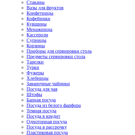
Стаканы
Вазы для фруктов
Конфетницы
Кофейники
Кувшины
Менажницы
Кассероли
Супницы
Корзины
Приборы для сервировки стола
Предметы сервировки стола
Тарелки
Турки
Фужеры
Хлебницы
Заварочные чайники
Посуда для чая
Штофы
Барная посуда
Посуда из белого фарфора
Темная посуда
Посуда в кредит
Однотонная посуда
Посуда в рассрочку
Пластиковая посуда