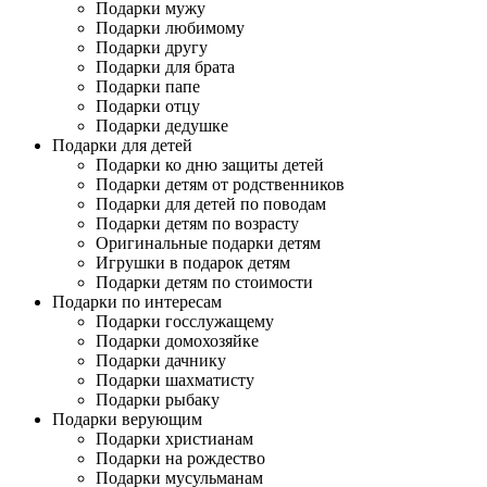
Подарки мужу
Подарки любимому
Подарки другу
Подарки для брата
Подарки папе
Подарки отцу
Подарки дедушке
Подарки для детей
Подарки ко дню защиты детей
Подарки детям от родственников
Подарки для детей по поводам
Подарки детям по возрасту
Оригинальные подарки детям
Игрушки в подарок детям
Подарки детям по стоимости
Подарки по интересам
Подарки госслужащему
Подарки домохозяйке
Подарки дачнику
Подарки шахматисту
Подарки рыбаку
Подарки верующим
Подарки христианам
Подарки на рождество
Подарки мусульманам