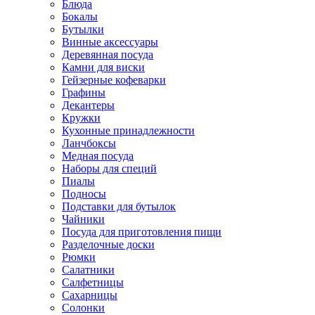
Блюда
Бокалы
Бутылки
Винные аксессуары
Деревянная посуда
Камни для виски
Гейзерные кофеварки
Графины
Декантеры
Кружки
Кухонные принадлежности
Ланчбоксы
Медная посуда
Наборы для специй
Пиалы
Подносы
Подставки для бутылок
Чайники
Посуда для приготовления пищи
Разделочные доски
Рюмки
Салатники
Салфетницы
Сахарницы
Солонки