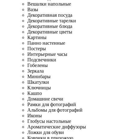
Вешалки напольные
Вазы
Декоративная посуда
Декоративные тарелки
Декоративные блюда
Декоративные цветы
Картины
Панно настенные
Постеры
Интерьерные часы
Подсвечники
Гобелены
Зеркала
Минибары
Шкатулки
Ключницы
Кашпо
Домашние свечи
Рамки для фотографий
Альбомы для фотографий
Иконы
Глобусы настольные
Ароматические диффузоры
Ложки для обуви
Коврики в прихожую