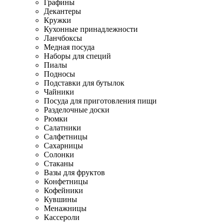
Графины
Декантеры
Кружки
Кухонные принадлежности
Ланчбоксы
Медная посуда
Наборы для специй
Пиалы
Подносы
Подставки для бутылок
Чайники
Посуда для приготовления пищи
Разделочные доски
Рюмки
Салатники
Салфетницы
Сахарницы
Солонки
Стаканы
Вазы для фруктов
Конфетницы
Кофейники
Кувшины
Менажницы
Кассероли