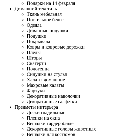
Подарки на 14 февраля
Домашний текстиль
Ткань мебельная
Постельное белье
Одеяла
Диванные подушки
Подушки
Покрывала
Ковры и ковровые дорожки
Пледы
Шторы
Скатерти
Полотенца
Сидушки на стулья
Халаты домашние
Махровые халаты
Фартуки
Декоративные наволочки
Декоративные салфетки
Предметы интерьера
Доски гладильные
Пленки на окна
Вешалки гардеробные
Декоративные головы животных
Вешалки для костюмов