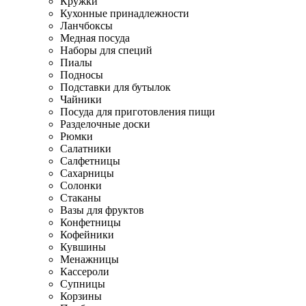
Кружки
Кухонные принадлежности
Ланчбоксы
Медная посуда
Наборы для специй
Пиалы
Подносы
Подставки для бутылок
Чайники
Посуда для приготовления пищи
Разделочные доски
Рюмки
Салатники
Салфетницы
Сахарницы
Солонки
Стаканы
Вазы для фруктов
Конфетницы
Кофейники
Кувшины
Менажницы
Кассероли
Супницы
Корзины