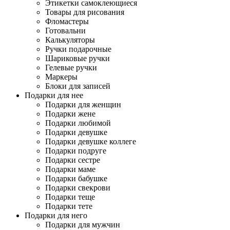
Этикетки самоклеющиеся
Товары для рисования
Фломастеры
Готовальни
Калькуляторы
Ручки подарочные
Шариковые ручки
Гелевые ручки
Маркеры
Блоки для записей
Подарки для нее
Подарки для женщин
Подарки жене
Подарки любимой
Подарки девушке
Подарки девушке коллеге
Подарки подруге
Подарки сестре
Подарки маме
Подарки бабушке
Подарки свекрови
Подарки теще
Подарки тете
Подарки для него
Подарки для мужчин