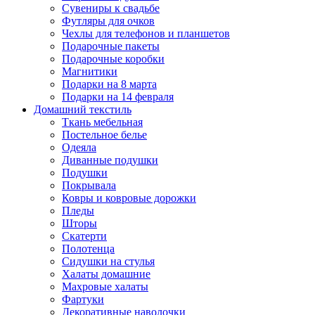
Сувениры к свадьбе
Футляры для очков
Чехлы для телефонов и планшетов
Подарочные пакеты
Подарочные коробки
Магнитики
Подарки на 8 марта
Подарки на 14 февраля
Домашний текстиль
Ткань мебельная
Постельное белье
Одеяла
Диванные подушки
Подушки
Покрывала
Ковры и ковровые дорожки
Пледы
Шторы
Скатерти
Полотенца
Сидушки на стулья
Халаты домашние
Махровые халаты
Фартуки
Декоративные наволочки