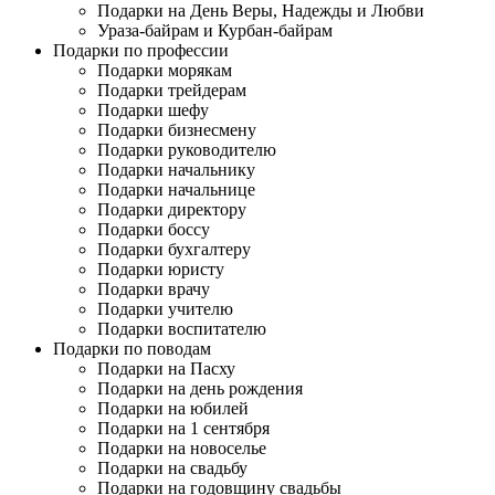
Подарки на День Веры, Надежды и Любви
Ураза-байрам и Курбан-байрам
Подарки по профессии
Подарки морякам
Подарки трейдерам
Подарки шефу
Подарки бизнесмену
Подарки руководителю
Подарки начальнику
Подарки начальнице
Подарки директору
Подарки боссу
Подарки бухгалтеру
Подарки юристу
Подарки врачу
Подарки учителю
Подарки воспитателю
Подарки по поводам
Подарки на Пасху
Подарки на день рождения
Подарки на юбилей
Подарки на 1 сентября
Подарки на новоселье
Подарки на свадьбу
Подарки на годовщину свадьбы