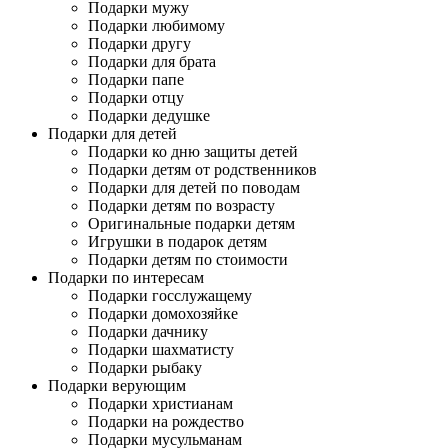
Подарки мужу
Подарки любимому
Подарки другу
Подарки для брата
Подарки папе
Подарки отцу
Подарки дедушке
Подарки для детей
Подарки ко дню защиты детей
Подарки детям от родственников
Подарки для детей по поводам
Подарки детям по возрасту
Оригинальные подарки детям
Игрушки в подарок детям
Подарки детям по стоимости
Подарки по интересам
Подарки госслужащему
Подарки домохозяйке
Подарки дачнику
Подарки шахматисту
Подарки рыбаку
Подарки верующим
Подарки христианам
Подарки на рождество
Подарки мусульманам