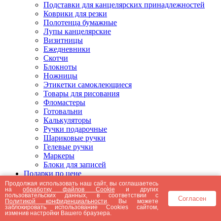
Подставки для канцелярских принадлежностей
Коврики для резки
Полотенца бумажные
Лупы канцелярские
Визитницы
Ежедневники
Скотчи
Блокноты
Ножницы
Этикетки самоклеющиеся
Товары для рисования
Фломастеры
Готовальни
Калькуляторы
Ручки подарочные
Шариковые ручки
Гелевые ручки
Маркеры
Блоки для записей
Подарки по цене
Подарки от 5000 рублей
Продолжая использовать наш сайт, вы соглашаетесь
на
обработку файлов Cookie
и других
Подарки до 5000 рублей
пользовательских данных, в соответствии с
Согласен
Подарки до 3000 рублей
Политикой конфиденциальности
. Вы можете
заблокировать использование Cookies сайтом,
Подарки до 2000 рублей
изменив настройки Вашего браузера.
Подарки до 1000 рублей