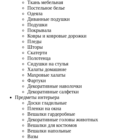
Ткань мебельная
Постельное белье
Одеяла
Диванные подушки
Подушки
Покрывала
Ковры и ковровые дорожки
Пледы
Шторы
Скатерти
Полотенца
Сидушки на стулья
Халаты домашние
Махровые халаты
Фартуки
Декоративные наволочки
Декоративные салфетки
Предметы интерьера
Доски гладильные
Пленки на окна
Вешалки гардеробные
Декоративные головы животных
Вешалки для костюмов
Вешалки напольные
Вазы