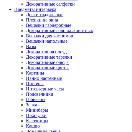
Декоративные салфетки
Предметы интерьера
Доски гладильные
Пленки на окна
Вешалки гардеробные
Декоративные головы животных
Вешалки для костюмов
Вешалки напольные
Вазы
Декоративная посуда
Декоративные тарелки
Декоративные блюда
Декоративные цветы
Картины
Панно настенные
Постеры
Интерьерные часы
Подсвечники
Гобелены
Зеркала
Минибары
Шкатулки
Ключницы
Кашпо
Домашние свечи