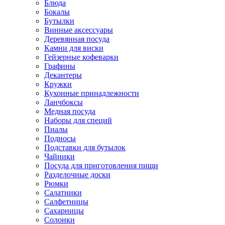
Блюда
Бокалы
Бутылки
Винные аксессуары
Деревянная посуда
Камни для виски
Гейзерные кофеварки
Графины
Декантеры
Кружки
Кухонные принадлежности
Ланчбоксы
Медная посуда
Наборы для специй
Пиалы
Подносы
Подставки для бутылок
Чайники
Посуда для приготовления пищи
Разделочные доски
Рюмки
Салатники
Салфетницы
Сахарницы
Солонки