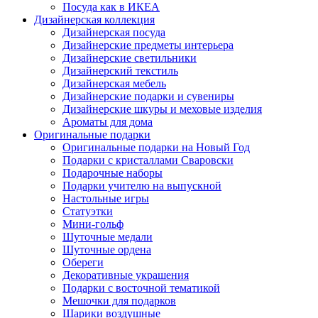
Посуда как в ИКЕА
Дизайнерская коллекция
Дизайнерская посуда
Дизайнерские предметы интерьера
Дизайнерские светильники
Дизайнерский текстиль
Дизайнерская мебель
Дизайнерские подарки и сувениры
Дизайнерские шкуры и меховые изделия
Ароматы для дома
Оригинальные подарки
Оригинальные подарки на Новый Год
Подарки с кристаллами Сваровски
Подарочные наборы
Подарки учителю на выпускной
Настольные игры
Статуэтки
Мини-гольф
Шуточные медали
Шуточные ордена
Обереги
Декоративные украшения
Подарки с восточной тематикой
Мешочки для подарков
Шарики воздушные