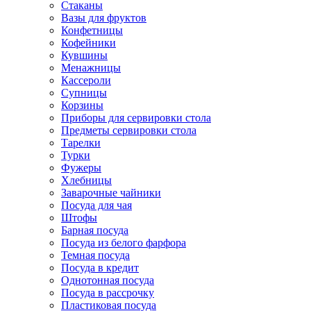
Стаканы
Вазы для фруктов
Конфетницы
Кофейники
Кувшины
Менажницы
Кассероли
Супницы
Корзины
Приборы для сервировки стола
Предметы сервировки стола
Тарелки
Турки
Фужеры
Хлебницы
Заварочные чайники
Посуда для чая
Штофы
Барная посуда
Посуда из белого фарфора
Темная посуда
Посуда в кредит
Однотонная посуда
Посуда в рассрочку
Пластиковая посуда