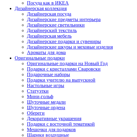
Посуда как в ИКЕА
Дизайнерская коллекция
Дизайнерская посуда
Дизайнерские предметы интерьера
Дизайнерские светильники
Дизайнерский текстиль
Дизайнерская мебель
Дизайнерские подарки и сувениры
Дизайнерские шкуры и меховые изделия
Ароматы для дома
Оригинальные подарки
Оригинальные подарки на Новый Год
Подарки с кристаллами Сваровски
Подарочные наборы
Подарки учителю на выпускной
Настольные игры
Статуэтки
Мини-гольф
Шуточные медали
Шуточные ордена
Обереги
Декоративные украшения
Подарки с восточной тематикой
Мешочки для подарков
Шарики воздушные