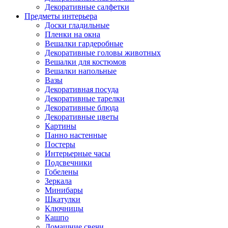
Декоративные салфетки
Предметы интерьера
Доски гладильные
Пленки на окна
Вешалки гардеробные
Декоративные головы животных
Вешалки для костюмов
Вешалки напольные
Вазы
Декоративная посуда
Декоративные тарелки
Декоративные блюда
Декоративные цветы
Картины
Панно настенные
Постеры
Интерьерные часы
Подсвечники
Гобелены
Зеркала
Минибары
Шкатулки
Ключницы
Кашпо
Домашние свечи