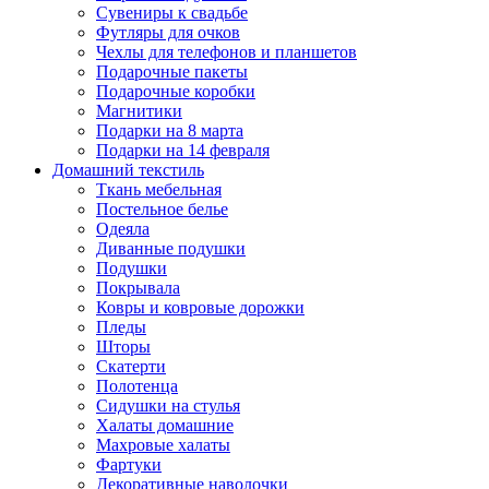
Сувениры к свадьбе
Футляры для очков
Чехлы для телефонов и планшетов
Подарочные пакеты
Подарочные коробки
Магнитики
Подарки на 8 марта
Подарки на 14 февраля
Домашний текстиль
Ткань мебельная
Постельное белье
Одеяла
Диванные подушки
Подушки
Покрывала
Ковры и ковровые дорожки
Пледы
Шторы
Скатерти
Полотенца
Сидушки на стулья
Халаты домашние
Махровые халаты
Фартуки
Декоративные наволочки