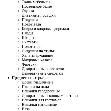
Ткань мебельная
Постельное белье
Одеяла
Диванные подушки
Подушки
Покрывала
Ковры и ковровые дорожки
Пледы
Шторы
Скатерти
Полотенца
Сидушки на стулья
Халаты домашние
Махровые халаты
Фартуки
Декоративные наволочки
Декоративные салфетки
Предметы интерьера
Доски гладильные
Пленки на окна
Вешалки гардеробные
Декоративные головы животных
Вешалки для костюмов
Вешалки напольные
Вазы