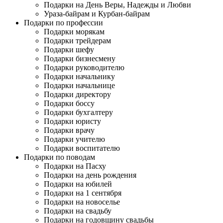
Подарки на День Веры, Надежды и Любви
Ураза-байрам и Курбан-байрам
Подарки по профессии
Подарки морякам
Подарки трейдерам
Подарки шефу
Подарки бизнесмену
Подарки руководителю
Подарки начальнику
Подарки начальнице
Подарки директору
Подарки боссу
Подарки бухгалтеру
Подарки юристу
Подарки врачу
Подарки учителю
Подарки воспитателю
Подарки по поводам
Подарки на Пасху
Подарки на день рождения
Подарки на юбилей
Подарки на 1 сентября
Подарки на новоселье
Подарки на свадьбу
Подарки на годовщину свадьбы