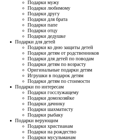
Подарки мужу
Подарки любимому
Подарки другу
Подарки для брата
Подарки папе
Подарки отцу
Подарки дедушке
Подарки для детей
Подарки ко дню защиты детей
Подарки детям от родственников
Подарки для детей по поводам
Подарки детям по возрасту
Оригинальные подарки детям
Игрушки в подарок детям
Подарки детям по стоимости
Подарки по интересам
Подарки госслужащему
Подарки домохозяйке
Подарки дачнику
Подарки шахматисту
Подарки рыбаку
Подарки верующим
Подарки христианам
Подарки на рождество
Подарки мусульманам