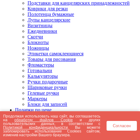
Подставки для канцелярских принадлежностей
Коврики для резки
Полотенца бумажные
Лупы канцелярские
Визитницы
Ежедневники
Скотчи
Блокноты
Ножницы
Этикетки самоклеющиеся
Товары для рисования
Фломастеры
Готовальни
Калькуляторы
Ручки подарочные
Шариковые ручки
Гелевые ручки
Маркеры
Блоки для записей
Подарки по цене
Подарки от 5000 рублей
Продолжая использовать наш сайт, вы соглашаетесь
на
обработку файлов Cookie
и других
Подарки до 5000 рублей
пользовательских данных, в соответствии с
Согласен
Подарки до 3000 рублей
Политикой конфиденциальности
. Вы можете
заблокировать использование Cookies сайтом,
Подарки до 2000 рублей
изменив настройки Вашего браузера.
Подарки до 1000 рублей