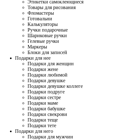
Этикетки самоклеющиеся
Товары для рисования
Фломастеры
Готовальни
Калькуляторы
Ручки подарочные
Шариковые ручки
Гелевые ручки
Маркеры
Блоки для записей
Подарки для нее
Подарки для женщин
Подарки жене
Подарки любимой
Подарки девушке
Подарки девушке коллеге
Подарки подруге
Подарки сестре
Подарки маме
Подарки бабушке
Подарки свекрови
Подарки теще
Подарки тете
Подарки для него
Подарки для мужчин