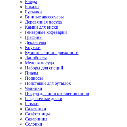
Блюда
Бокалы
Бутылки
Винные аксессуары
Деревянная посуда
Камни для виски
Гейзерные кофеварки
Графины
Декантеры
Кружки
Кухонные принадлежности
Ланчбоксы
Медная посуда
Наборы для специй
Пиалы
Подносы
Подставки для бутылок
Чайники
Посуда для приготовления пищи
Разделочные доски
Рюмки
Салатники
Салфетницы
Сахарницы
Солонки