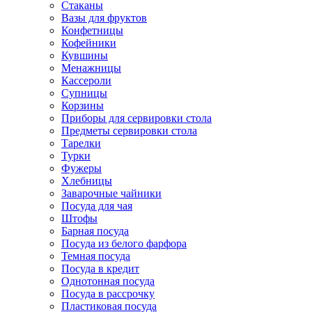
Стаканы
Вазы для фруктов
Конфетницы
Кофейники
Кувшины
Менажницы
Кассероли
Супницы
Корзины
Приборы для сервировки стола
Предметы сервировки стола
Тарелки
Турки
Фужеры
Хлебницы
Заварочные чайники
Посуда для чая
Штофы
Барная посуда
Посуда из белого фарфора
Темная посуда
Посуда в кредит
Однотонная посуда
Посуда в рассрочку
Пластиковая посуда