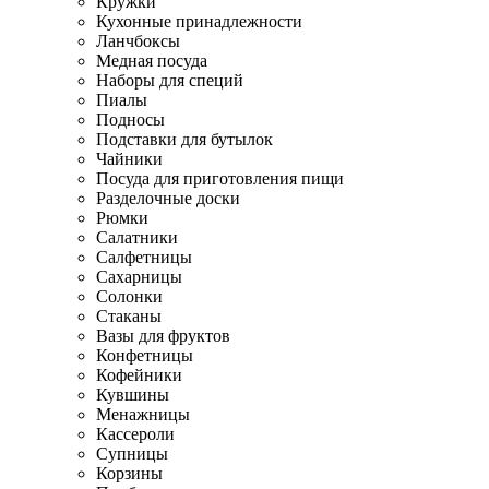
Кружки
Кухонные принадлежности
Ланчбоксы
Медная посуда
Наборы для специй
Пиалы
Подносы
Подставки для бутылок
Чайники
Посуда для приготовления пищи
Разделочные доски
Рюмки
Салатники
Салфетницы
Сахарницы
Солонки
Стаканы
Вазы для фруктов
Конфетницы
Кофейники
Кувшины
Менажницы
Кассероли
Супницы
Корзины