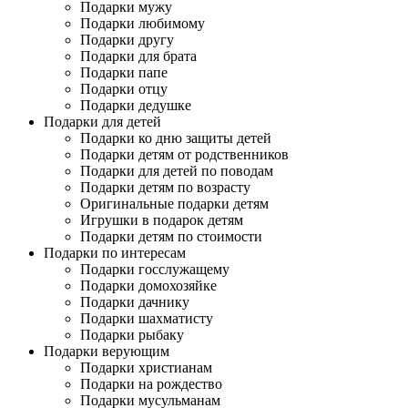
Подарки мужу
Подарки любимому
Подарки другу
Подарки для брата
Подарки папе
Подарки отцу
Подарки дедушке
Подарки для детей
Подарки ко дню защиты детей
Подарки детям от родственников
Подарки для детей по поводам
Подарки детям по возрасту
Оригинальные подарки детям
Игрушки в подарок детям
Подарки детям по стоимости
Подарки по интересам
Подарки госслужащему
Подарки домохозяйке
Подарки дачнику
Подарки шахматисту
Подарки рыбаку
Подарки верующим
Подарки христианам
Подарки на рождество
Подарки мусульманам