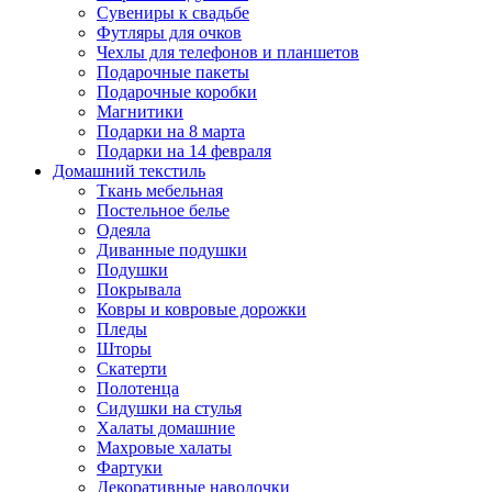
Сувениры к свадьбе
Футляры для очков
Чехлы для телефонов и планшетов
Подарочные пакеты
Подарочные коробки
Магнитики
Подарки на 8 марта
Подарки на 14 февраля
Домашний текстиль
Ткань мебельная
Постельное белье
Одеяла
Диванные подушки
Подушки
Покрывала
Ковры и ковровые дорожки
Пледы
Шторы
Скатерти
Полотенца
Сидушки на стулья
Халаты домашние
Махровые халаты
Фартуки
Декоративные наволочки