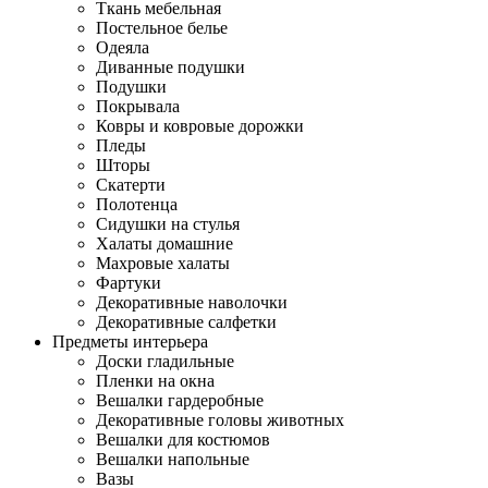
Ткань мебельная
Постельное белье
Одеяла
Диванные подушки
Подушки
Покрывала
Ковры и ковровые дорожки
Пледы
Шторы
Скатерти
Полотенца
Сидушки на стулья
Халаты домашние
Махровые халаты
Фартуки
Декоративные наволочки
Декоративные салфетки
Предметы интерьера
Доски гладильные
Пленки на окна
Вешалки гардеробные
Декоративные головы животных
Вешалки для костюмов
Вешалки напольные
Вазы