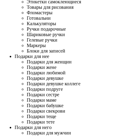
Этикетки самоклеющиеся
Товары для рисования
Фломастеры
Готовальни
Калькуляторы
Ручки подарочные
Шариковые ручки
Гелевые ручки
Маркеры
Блоки для записей
Подарки для нее
Подарки для женщин
Подарки жене
Подарки любимой
Подарки девушке
Подарки девушке коллеге
Подарки подруге
Подарки сестре
Подарки маме
Подарки бабушке
Подарки свекрови
Подарки теще
Подарки тете
Подарки для него
Подарки для мужчин