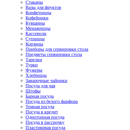
Стаканы
Вазы для фруктов
Конфетницы
Кофейники
Кувшины
Менажницы
Кассероли
Супницы
Корзины
Приборы для сервировки стола
Предметы сервировки стола
Тарелки
Турки
Фужеры
Хлебницы
Заварочные чайники
Посуда для чая
Штофы
Барная посуда
Посуда из белого фарфора
Темная посуда
Посуда в кредит
Однотонная посуда
Посуда в рассрочку
Пластиковая посуда