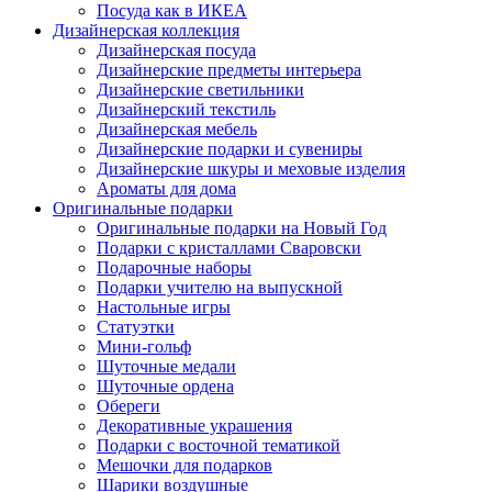
Посуда как в ИКЕА
Дизайнерская коллекция
Дизайнерская посуда
Дизайнерские предметы интерьера
Дизайнерские светильники
Дизайнерский текстиль
Дизайнерская мебель
Дизайнерские подарки и сувениры
Дизайнерские шкуры и меховые изделия
Ароматы для дома
Оригинальные подарки
Оригинальные подарки на Новый Год
Подарки с кристаллами Сваровски
Подарочные наборы
Подарки учителю на выпускной
Настольные игры
Статуэтки
Мини-гольф
Шуточные медали
Шуточные ордена
Обереги
Декоративные украшения
Подарки с восточной тематикой
Мешочки для подарков
Шарики воздушные