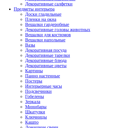
Декоративные салфетки
Предметы интерьера
Доски гладильные
Пленки на окна
Вешалки гардеробные
Декоративные головы животных
Вешалки для костюмов
Вешалки напольные
Вазы
Декоративная посуда
Декоративные тарелки
Декоративные блюда
Декоративные цветы
Картины
Панно настенные
Постеры
Интерьерные часы
Подсвечники
Гобелены
Зеркала
Минибары
Шкатулки
Ключницы
Кашпо
Домашние свечи