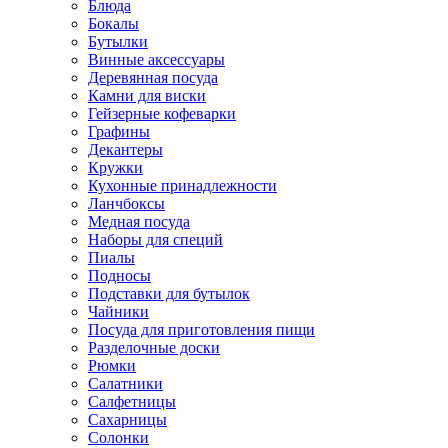
Блюда
Бокалы
Бутылки
Винные аксессуары
Деревянная посуда
Камни для виски
Гейзерные кофеварки
Графины
Декантеры
Кружки
Кухонные принадлежности
Ланчбоксы
Медная посуда
Наборы для специй
Пиалы
Подносы
Подставки для бутылок
Чайники
Посуда для приготовления пищи
Разделочные доски
Рюмки
Салатники
Салфетницы
Сахарницы
Солонки