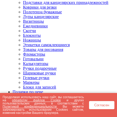
Подставки для канцелярских принадлежностей
Коврики для резки
Полотенца бумажные
Лупы канцелярские
Визитницы
Ежедневники
Скотчи
Блокноты
Ножницы
Этикетки самоклеющиеся
Товары для рисования
Фломастеры
Готовальни
Калькуляторы
Ручки подарочные
Шариковые ручки
Гелевые ручки
Маркеры
Блоки для записей
Подарки по цене
Подарки от 5000 рублей
Продолжая использовать наш сайт, вы соглашаетесь
на
обработку файлов Cookie
и других
Подарки до 5000 рублей
пользовательских данных, в соответствии с
Согласен
Подарки до 3000 рублей
Политикой конфиденциальности
. Вы можете
заблокировать использование Cookies сайтом,
Подарки до 2000 рублей
изменив настройки Вашего браузера.
Подарки до 1000 рублей