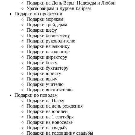
Подарки на День Веры, Надежды и Любви
Ураза-байрам и Курбан-байрам
Подарки по профессии
Подарки морякам
Подарки трейдерам
Подарки шефу
Подарки бизнесмену
Подарки руководителю
Подарки начальнику
Подарки начальнице
Подарки директору
Подарки боссу
Подарки бухгалтеру
Подарки юристу
Подарки врачу
Подарки учителю
Подарки воспитателю
Подарки по поводам
Подарки на Пасху
Подарки на день рождения
Подарки на юбилей
Подарки на 1 сентября
Подарки на новоселье
Подарки на свадьбу
Подарки на годовщину свадьбы