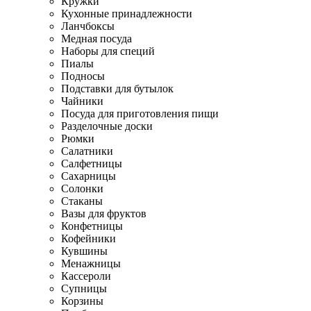
Кружки
Кухонные принадлежности
Ланчбоксы
Медная посуда
Наборы для специй
Пиалы
Подносы
Подставки для бутылок
Чайники
Посуда для приготовления пищи
Разделочные доски
Рюмки
Салатники
Салфетницы
Сахарницы
Солонки
Стаканы
Вазы для фруктов
Конфетницы
Кофейники
Кувшины
Менажницы
Кассероли
Супницы
Корзины