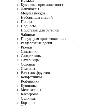
Кружки
Кухонные принадлежности
Ланчбоксы
Медная посуда
Наборы для специй
Пиалы
Подносы
Подставки для бутылок
Чайники
Посуда для приготовления пищи
Разделочные доски
Рюмки
Салатники
Салфетницы
Сахарницы
Солонки
Стаканы
Вазы для фруктов
Конфетницы
Кофейники
Кувшины
Менажницы
Кассероли
Супницы
Корзины