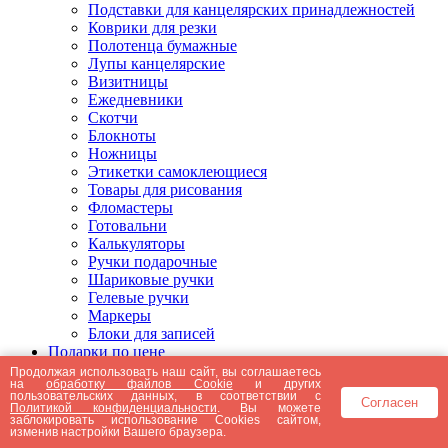
Подставки для канцелярских принадлежностей
Коврики для резки
Полотенца бумажные
Лупы канцелярские
Визитницы
Ежедневники
Скотчи
Блокноты
Ножницы
Этикетки самоклеющиеся
Товары для рисования
Фломастеры
Готовальни
Калькуляторы
Ручки подарочные
Шариковые ручки
Гелевые ручки
Маркеры
Блоки для записей
Подарки по цене
Подарки от 5000 рублей
Продолжая использовать наш сайт, вы соглашаетесь
на
обработку файлов Cookie
и других
Подарки до 5000 рублей
пользовательских данных, в соответствии с
Согласен
Подарки до 3000 рублей
Политикой конфиденциальности
. Вы можете
заблокировать использование Cookies сайтом,
Подарки до 2000 рублей
изменив настройки Вашего браузера.
Подарки до 1000 рублей