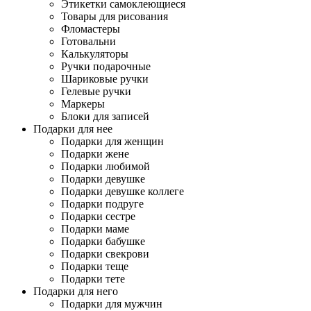
Этикетки самоклеющиеся
Товары для рисования
Фломастеры
Готовальни
Калькуляторы
Ручки подарочные
Шариковые ручки
Гелевые ручки
Маркеры
Блоки для записей
Подарки для нее
Подарки для женщин
Подарки жене
Подарки любимой
Подарки девушке
Подарки девушке коллеге
Подарки подруге
Подарки сестре
Подарки маме
Подарки бабушке
Подарки свекрови
Подарки теще
Подарки тете
Подарки для него
Подарки для мужчин