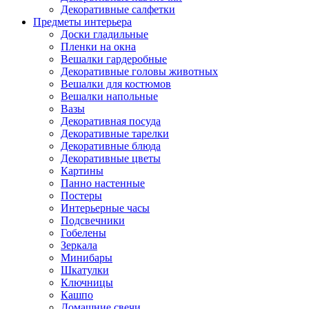
Декоративные салфетки
Предметы интерьера
Доски гладильные
Пленки на окна
Вешалки гардеробные
Декоративные головы животных
Вешалки для костюмов
Вешалки напольные
Вазы
Декоративная посуда
Декоративные тарелки
Декоративные блюда
Декоративные цветы
Картины
Панно настенные
Постеры
Интерьерные часы
Подсвечники
Гобелены
Зеркала
Минибары
Шкатулки
Ключницы
Кашпо
Домашние свечи