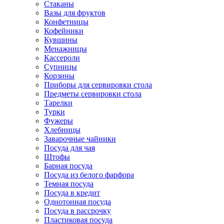
Стаканы
Вазы для фруктов
Конфетницы
Кофейники
Кувшины
Менажницы
Кассероли
Супницы
Корзины
Приборы для сервировки стола
Предметы сервировки стола
Тарелки
Турки
Фужеры
Хлебницы
Заварочные чайники
Посуда для чая
Штофы
Барная посуда
Посуда из белого фарфора
Темная посуда
Посуда в кредит
Однотонная посуда
Посуда в рассрочку
Пластиковая посуда