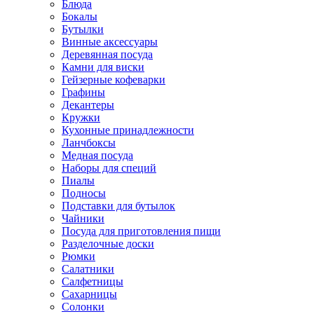
Блюда
Бокалы
Бутылки
Винные аксессуары
Деревянная посуда
Камни для виски
Гейзерные кофеварки
Графины
Декантеры
Кружки
Кухонные принадлежности
Ланчбоксы
Медная посуда
Наборы для специй
Пиалы
Подносы
Подставки для бутылок
Чайники
Посуда для приготовления пищи
Разделочные доски
Рюмки
Салатники
Салфетницы
Сахарницы
Солонки