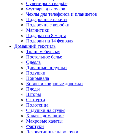
Сувениры к свадьбе
Футляры для очков
Чехлы для телефонов и планшетов
Подарочные пакеты
Подарочные коробки
Магнитики
Подарки на 8 марта
Подарки на 14 февраля
Домашний текстиль
Ткань мебельная
Постельное белье
Одеяла
Диванные подушки
Подушки
Покрывала
Ковры и ковровые дорожки
Пледы
Шторы
Скатерти
Полотенца
Сидушки на стулья
Халаты домашние
Махровые халаты
Фартуки
Декоративные наволочки