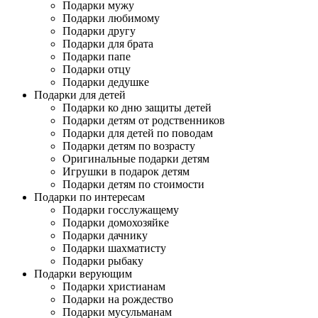
Подарки мужу
Подарки любимому
Подарки другу
Подарки для брата
Подарки папе
Подарки отцу
Подарки дедушке
Подарки для детей
Подарки ко дню защиты детей
Подарки детям от родственников
Подарки для детей по поводам
Подарки детям по возрасту
Оригинальные подарки детям
Игрушки в подарок детям
Подарки детям по стоимости
Подарки по интересам
Подарки госслужащему
Подарки домохозяйке
Подарки дачнику
Подарки шахматисту
Подарки рыбаку
Подарки верующим
Подарки христианам
Подарки на рождество
Подарки мусульманам