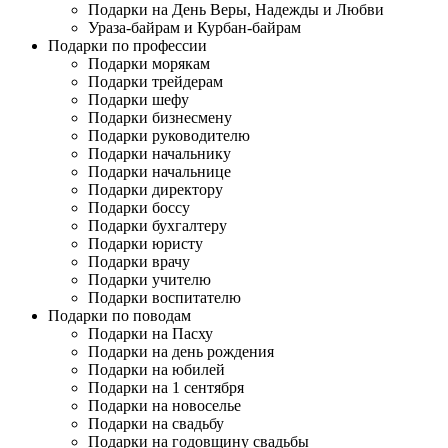
Подарки на День Веры, Надежды и Любви
Ураза-байрам и Курбан-байрам
Подарки по профессии
Подарки морякам
Подарки трейдерам
Подарки шефу
Подарки бизнесмену
Подарки руководителю
Подарки начальнику
Подарки начальнице
Подарки директору
Подарки боссу
Подарки бухгалтеру
Подарки юристу
Подарки врачу
Подарки учителю
Подарки воспитателю
Подарки по поводам
Подарки на Пасху
Подарки на день рождения
Подарки на юбилей
Подарки на 1 сентября
Подарки на новоселье
Подарки на свадьбу
Подарки на годовщину свадьбы