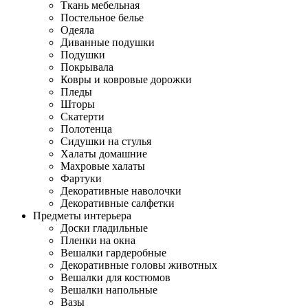
Ткань мебельная
Постельное белье
Одеяла
Диванные подушки
Подушки
Покрывала
Ковры и ковровые дорожки
Пледы
Шторы
Скатерти
Полотенца
Сидушки на стулья
Халаты домашние
Махровые халаты
Фартуки
Декоративные наволочки
Декоративные салфетки
Предметы интерьера
Доски гладильные
Пленки на окна
Вешалки гардеробные
Декоративные головы животных
Вешалки для костюмов
Вешалки напольные
Вазы