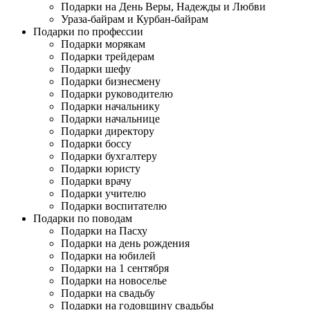
Подарки на День Веры, Надежды и Любви
Ураза-байрам и Курбан-байрам
Подарки по профессии
Подарки морякам
Подарки трейдерам
Подарки шефу
Подарки бизнесмену
Подарки руководителю
Подарки начальнику
Подарки начальнице
Подарки директору
Подарки боссу
Подарки бухгалтеру
Подарки юристу
Подарки врачу
Подарки учителю
Подарки воспитателю
Подарки по поводам
Подарки на Пасху
Подарки на день рождения
Подарки на юбилей
Подарки на 1 сентября
Подарки на новоселье
Подарки на свадьбу
Подарки на годовщину свадьбы