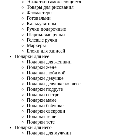
Этикетки самоклеющиеся
Товары для рисования
Фломастеры
Готовальни
Калькуляторы
Ручки подарочные
Шариковые ручки
Гелевые ручки
Маркеры
Блоки для записей
Подарки для нее
Подарки для женщин
Подарки жене
Подарки любимой
Подарки девушке
Подарки девушке коллеге
Подарки подруге
Подарки сестре
Подарки маме
Подарки бабушке
Подарки свекрови
Подарки теще
Подарки тете
Подарки для него
Подарки для мужчин