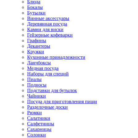
Блюда
Бокалы
Бутылки
Винные аксессуары
Деревянная посуда
Камни для виски
Гейзерные кофеварки
Графины
Декантеры
Кружки
Кухонные принадлежности
Ланчбоксы
Медная посуда
Наборы для специй
Пиалы
Подносы
Подставки для бутылок
Чайники
Посуда для приготовления пищи
Разделочные доски
Рюмки
Салатники
Салфетницы
Сахарницы
Солонки