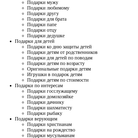
Подарки мужу
Подарки любимому
Подарки другу
Подарки для брата
Подарки папе
Подарки отцу
Подарки дедушке
Подарки для детей
Подарки ко дню защиты детей
Подарки детям от родственников
Подарки для детей по поводам
Подарки детям по возрасту
Оригинальные подарки детям
Игрушки в подарок детям
Подарки детям по стоимости
Подарки по интересам
Подарки госслужащему
Подарки домохозяйке
Подарки дачнику
Подарки шахматисту
Подарки рыбаку
Подарки верующим
Подарки христианам
Подарки на рождество
Подарки мусульманам