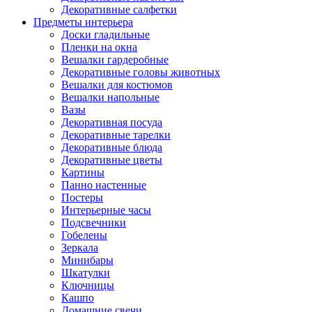
Декоративные салфетки
Предметы интерьера
Доски гладильные
Пленки на окна
Вешалки гардеробные
Декоративные головы животных
Вешалки для костюмов
Вешалки напольные
Вазы
Декоративная посуда
Декоративные тарелки
Декоративные блюда
Декоративные цветы
Картины
Панно настенные
Постеры
Интерьерные часы
Подсвечники
Гобелены
Зеркала
Минибары
Шкатулки
Ключницы
Кашпо
Домашние свечи