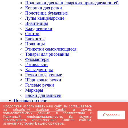
Подставки для канцелярских принадлежностей
Коврики для резки
Полотенца бумажные
Лупы канцелярские
Визитницы
Ежедневники
Скотчи
Блокноты
Ножницы
Этикетки самоклеющиеся
Товары для рисования
Фломастеры
Готовальни
Калькуляторы
Ручки подарочные
Шариковые ручки
Гелевые ручки
Маркеры
Блоки для записей
Подарки по цене
Подарки от 5000 рублей
Продолжая использовать наш сайт, вы соглашаетесь
на
обработку файлов Cookie
и других
Подарки до 5000 рублей
пользовательских данных, в соответствии с
Согласен
Подарки до 3000 рублей
Политикой конфиденциальности
. Вы можете
заблокировать использование Cookies сайтом,
Подарки до 2000 рублей
изменив настройки Вашего браузера.
Подарки до 1000 рублей