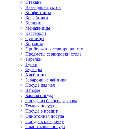
Стаканы
Вазы для фруктов
Конфетницы
Кофейники
Кувшины
Менажницы
Кассероли
Супницы
Корзины
Приборы для сервировки стола
Предметы сервировки стола
Тарелки
Турки
Фужеры
Хлебницы
Заварочные чайники
Посуда для чая
Штофы
Барная посуда
Посуда из белого фарфора
Темная посуда
Посуда в кредит
Однотонная посуда
Посуда в рассрочку
Пластиковая посуда