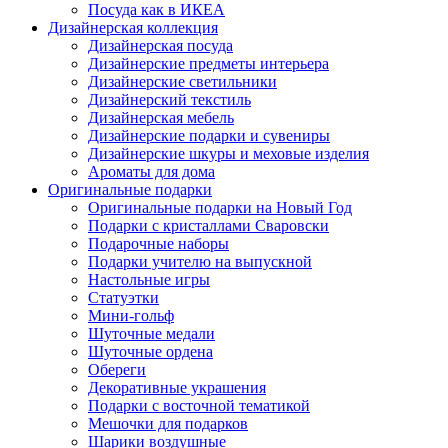
Посуда как в ИКЕА
Дизайнерская коллекция
Дизайнерская посуда
Дизайнерские предметы интерьера
Дизайнерские светильники
Дизайнерский текстиль
Дизайнерская мебель
Дизайнерские подарки и сувениры
Дизайнерские шкуры и меховые изделия
Ароматы для дома
Оригинальные подарки
Оригинальные подарки на Новый Год
Подарки с кристаллами Сваровски
Подарочные наборы
Подарки учителю на выпускной
Настольные игры
Статуэтки
Мини-гольф
Шуточные медали
Шуточные ордена
Обереги
Декоративные украшения
Подарки с восточной тематикой
Мешочки для подарков
Шарики воздушные