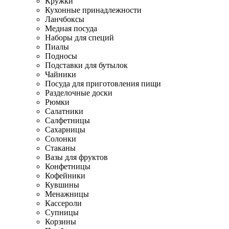
Кружки
Кухонные принадлежности
Ланчбоксы
Медная посуда
Наборы для специй
Пиалы
Подносы
Подставки для бутылок
Чайники
Посуда для приготовления пищи
Разделочные доски
Рюмки
Салатники
Салфетницы
Сахарницы
Солонки
Стаканы
Вазы для фруктов
Конфетницы
Кофейники
Кувшины
Менажницы
Кассероли
Супницы
Корзины