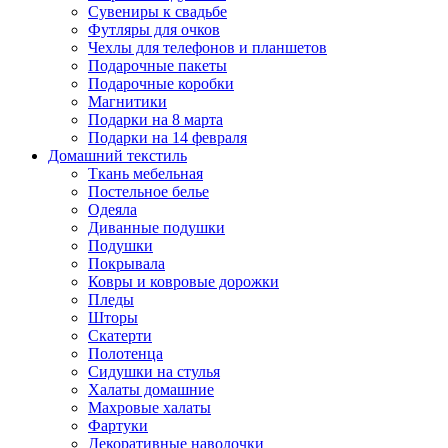
Сувениры к свадьбе
Футляры для очков
Чехлы для телефонов и планшетов
Подарочные пакеты
Подарочные коробки
Магнитики
Подарки на 8 марта
Подарки на 14 февраля
Домашний текстиль
Ткань мебельная
Постельное белье
Одеяла
Диванные подушки
Подушки
Покрывала
Ковры и ковровые дорожки
Пледы
Шторы
Скатерти
Полотенца
Сидушки на стулья
Халаты домашние
Махровые халаты
Фартуки
Декоративные наволочки