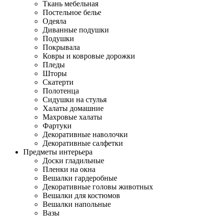
Ткань мебельная
Постельное белье
Одеяла
Диванные подушки
Подушки
Покрывала
Ковры и ковровые дорожки
Пледы
Шторы
Скатерти
Полотенца
Сидушки на стулья
Халаты домашние
Махровые халаты
Фартуки
Декоративные наволочки
Декоративные салфетки
Предметы интерьера
Доски гладильные
Пленки на окна
Вешалки гардеробные
Декоративные головы животных
Вешалки для костюмов
Вешалки напольные
Вазы