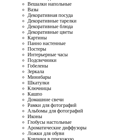
Вешалки напольные
Вазы
Декоративная посуда
Декоративные тарелки
Декоративные блюда
Декоративные цветы
Картины
Панно настенные
Постеры
Интерьерные часы
Подсвечники
Гобелены
Зеркала
Минибары
Шкатулки
Ключницы
Кашпо
Домашние свечи
Рамки для фотографий
Альбомы для фотографий
Иконы
Глобусы настольные
Ароматические диффузоры
Ложки для обуви
Коврики в прихожую