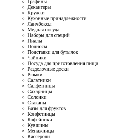
Графины
Декантеры
Кружки
Кухонные принадлежности
Ланчбоксы
Медная посуда
Наборы для специй
Пиалы
Подносы
Подставки для бутылок
Чайники
Посуда для приготовления пищи
Разделочные доски
Рюмки
Салатники
Салфетницы
Сахарницы
Солонки
Стаканы
Вазы для фруктов
Конфетницы
Кофейники
Кувшины
Менажницы
Кассероли