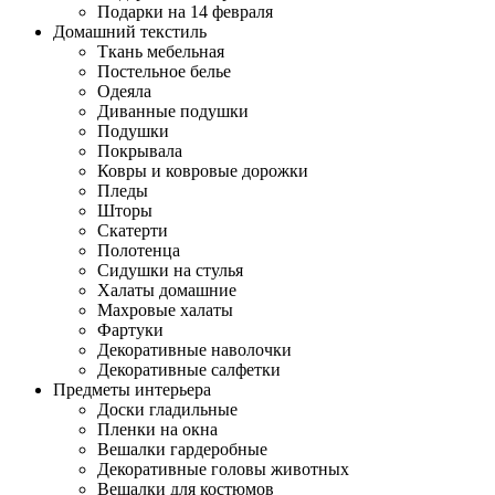
Подарки на 14 февраля
Домашний текстиль
Ткань мебельная
Постельное белье
Одеяла
Диванные подушки
Подушки
Покрывала
Ковры и ковровые дорожки
Пледы
Шторы
Скатерти
Полотенца
Сидушки на стулья
Халаты домашние
Махровые халаты
Фартуки
Декоративные наволочки
Декоративные салфетки
Предметы интерьера
Доски гладильные
Пленки на окна
Вешалки гардеробные
Декоративные головы животных
Вешалки для костюмов