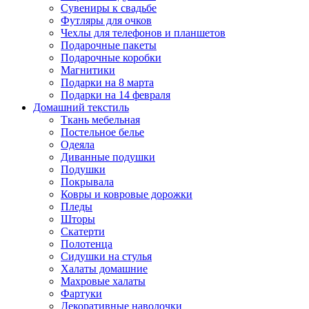
Сувениры к свадьбе
Футляры для очков
Чехлы для телефонов и планшетов
Подарочные пакеты
Подарочные коробки
Магнитики
Подарки на 8 марта
Подарки на 14 февраля
Домашний текстиль
Ткань мебельная
Постельное белье
Одеяла
Диванные подушки
Подушки
Покрывала
Ковры и ковровые дорожки
Пледы
Шторы
Скатерти
Полотенца
Сидушки на стулья
Халаты домашние
Махровые халаты
Фартуки
Декоративные наволочки