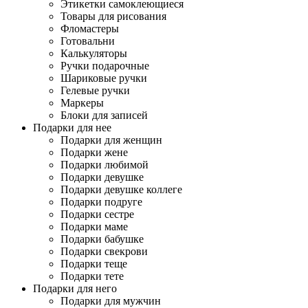
Этикетки самоклеющиеся
Товары для рисования
Фломастеры
Готовальни
Калькуляторы
Ручки подарочные
Шариковые ручки
Гелевые ручки
Маркеры
Блоки для записей
Подарки для нее
Подарки для женщин
Подарки жене
Подарки любимой
Подарки девушке
Подарки девушке коллеге
Подарки подруге
Подарки сестре
Подарки маме
Подарки бабушке
Подарки свекрови
Подарки теще
Подарки тете
Подарки для него
Подарки для мужчин