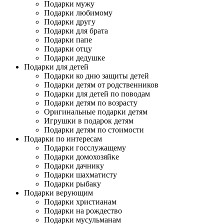
Подарки мужу
Подарки любимому
Подарки другу
Подарки для брата
Подарки папе
Подарки отцу
Подарки дедушке
Подарки для детей
Подарки ко дню защиты детей
Подарки детям от родственников
Подарки для детей по поводам
Подарки детям по возрасту
Оригинальные подарки детям
Игрушки в подарок детям
Подарки детям по стоимости
Подарки по интересам
Подарки госслужащему
Подарки домохозяйке
Подарки дачнику
Подарки шахматисту
Подарки рыбаку
Подарки верующим
Подарки христианам
Подарки на рождество
Подарки мусульманам