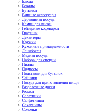
Блюда
Бокалы
Бутылки
Винные аксессуары
Деревянная посуда
Камни для виски
Гейзерные кофеварки
Графины
Декантеры
Кружки
Кухонные принадлежности
Ланчбоксы
Медная посуда
Наборы для специй
Пиалы
Подносы
Подставки для бутылок
Чайники
Посуда для приготовления пищи
Разделочные доски
Рюмки
Салатники
Салфетницы
Сахарницы
Солонки