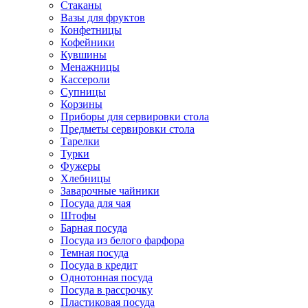
Стаканы
Вазы для фруктов
Конфетницы
Кофейники
Кувшины
Менажницы
Кассероли
Супницы
Корзины
Приборы для сервировки стола
Предметы сервировки стола
Тарелки
Турки
Фужеры
Хлебницы
Заварочные чайники
Посуда для чая
Штофы
Барная посуда
Посуда из белого фарфора
Темная посуда
Посуда в кредит
Однотонная посуда
Посуда в рассрочку
Пластиковая посуда