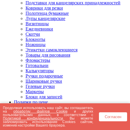
Подставки для канцелярских принадлежностей
Коврики для резки
Полотенца бумажные
Лупы канцелярские
Визитницы
Ежедневники
Скотчи
Блокноты
Ножницы
Этикетки самоклеющиеся
Товары для рисования
Фломастеры
Готовальни
Калькуляторы
Ручки подарочные
Шариковые ручки
Гелевые ручки
Маркеры
Блоки для записей
Подарки по цене
Подарки от 5000 рублей
Продолжая использовать наш сайт, вы соглашаетесь
на
обработку файлов Cookie
и других
Подарки до 5000 рублей
пользовательских данных, в соответствии с
Согласен
Подарки до 3000 рублей
Политикой конфиденциальности
. Вы можете
заблокировать использование Cookies сайтом,
Подарки до 2000 рублей
изменив настройки Вашего браузера.
Подарки до 1000 рублей