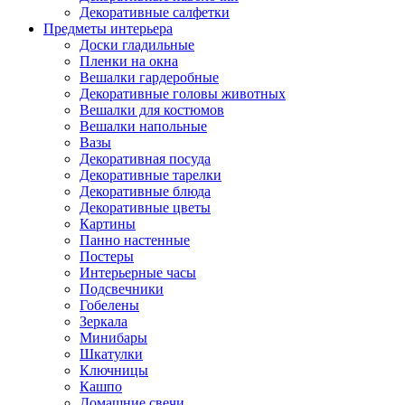
Декоративные салфетки
Предметы интерьера
Доски гладильные
Пленки на окна
Вешалки гардеробные
Декоративные головы животных
Вешалки для костюмов
Вешалки напольные
Вазы
Декоративная посуда
Декоративные тарелки
Декоративные блюда
Декоративные цветы
Картины
Панно настенные
Постеры
Интерьерные часы
Подсвечники
Гобелены
Зеркала
Минибары
Шкатулки
Ключницы
Кашпо
Домашние свечи