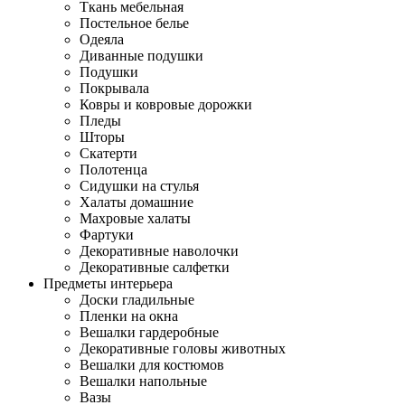
Ткань мебельная
Постельное белье
Одеяла
Диванные подушки
Подушки
Покрывала
Ковры и ковровые дорожки
Пледы
Шторы
Скатерти
Полотенца
Сидушки на стулья
Халаты домашние
Махровые халаты
Фартуки
Декоративные наволочки
Декоративные салфетки
Предметы интерьера
Доски гладильные
Пленки на окна
Вешалки гардеробные
Декоративные головы животных
Вешалки для костюмов
Вешалки напольные
Вазы