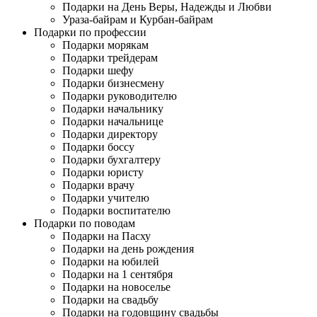
Подарки на День Веры, Надежды и Любви
Ураза-байрам и Курбан-байрам
Подарки по профессии
Подарки морякам
Подарки трейдерам
Подарки шефу
Подарки бизнесмену
Подарки руководителю
Подарки начальнику
Подарки начальнице
Подарки директору
Подарки боссу
Подарки бухгалтеру
Подарки юристу
Подарки врачу
Подарки учителю
Подарки воспитателю
Подарки по поводам
Подарки на Пасху
Подарки на день рождения
Подарки на юбилей
Подарки на 1 сентября
Подарки на новоселье
Подарки на свадьбу
Подарки на годовщину свадьбы