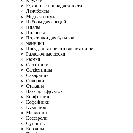
Кружки
Кухонные принадлежности
Ланчбоксы
Медная посуда
Наборы для специй
Пиалы
Подносы
Подставки для бутылок
Чайники
Посуда для приготовления пищи
Разделочные доски
Рюмки
Салатники
Салфетницы
Сахарницы
Солонки
Стаканы
Вазы для фруктов
Конфетницы
Кофейники
Кувшины
Менажницы
Кассероли
Супницы
Корзины