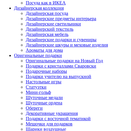
Посуда как в ИКЕА
Дизайнерская коллекция
Дизайнерская посуда
Дизайнерские предметы интерьера
Дизайнерские светильники
Дизайнерский текстиль
Дизайнерская мебель
Дизайнерские подарки и сувениры
Дизайнерские шкуры и меховые изделия
Ароматы для дома
Оригинальные подарки
Оригинальные подарки на Новый Год
Подарки с кристаллами Сваровски
Подарочные наборы
Подарки учителю на выпускной
Настольные игры
Статуэтки
Мини-гольф
Шуточные медали
Шуточные ордена
Обереги
Декоративные украшения
Подарки с восточной тематикой
Мешочки для подарков
Шарики воздушные