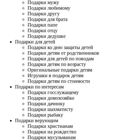
Подарки мужу
Подарки любимому
Подарки другу
Подарки для брата
Подарки папе
Подарки отцу
Подарки дедушке
Подарки для детей
Подарки ко дню защиты детей
Подарки детям от родственников
Подарки для детей по поводам
Подарки детям по возрасту
Оригинальные подарки детям
Игрушки в подарок детям
Подарки детям по стоимости
Подарки по интересам
Подарки госслужащему
Подарки домохозяйке
Подарки дачнику
Подарки шахматисту
Подарки рыбаку
Подарки верующим
Подарки христианам
Подарки на рождество
Подарки мусульманам