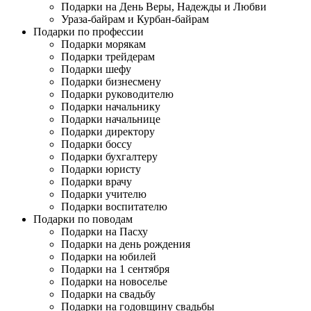
Подарки на День Веры, Надежды и Любви
Ураза-байрам и Курбан-байрам
Подарки по профессии
Подарки морякам
Подарки трейдерам
Подарки шефу
Подарки бизнесмену
Подарки руководителю
Подарки начальнику
Подарки начальнице
Подарки директору
Подарки боссу
Подарки бухгалтеру
Подарки юристу
Подарки врачу
Подарки учителю
Подарки воспитателю
Подарки по поводам
Подарки на Пасху
Подарки на день рождения
Подарки на юбилей
Подарки на 1 сентября
Подарки на новоселье
Подарки на свадьбу
Подарки на годовщину свадьбы