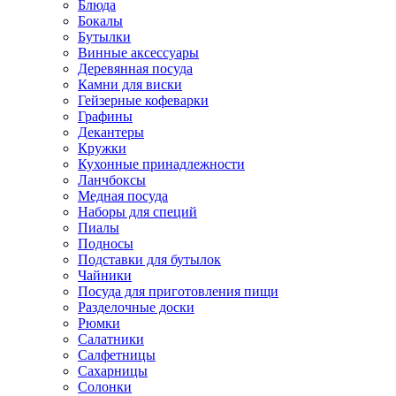
Блюда
Бокалы
Бутылки
Винные аксессуары
Деревянная посуда
Камни для виски
Гейзерные кофеварки
Графины
Декантеры
Кружки
Кухонные принадлежности
Ланчбоксы
Медная посуда
Наборы для специй
Пиалы
Подносы
Подставки для бутылок
Чайники
Посуда для приготовления пищи
Разделочные доски
Рюмки
Салатники
Салфетницы
Сахарницы
Солонки