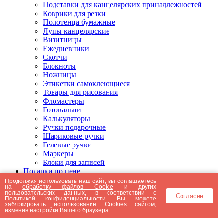
Подставки для канцелярских принадлежностей
Коврики для резки
Полотенца бумажные
Лупы канцелярские
Визитницы
Ежедневники
Скотчи
Блокноты
Ножницы
Этикетки самоклеющиеся
Товары для рисования
Фломастеры
Готовальни
Калькуляторы
Ручки подарочные
Шариковые ручки
Гелевые ручки
Маркеры
Блоки для записей
Подарки по цене
Подарки от 5000 рублей
Продолжая использовать наш сайт, вы соглашаетесь
на
обработку файлов Cookie
и других
Подарки до 5000 рублей
пользовательских данных, в соответствии с
Согласен
Подарки до 3000 рублей
Политикой конфиденциальности
. Вы можете
заблокировать использование Cookies сайтом,
Подарки до 2000 рублей
изменив настройки Вашего браузера.
Подарки до 1000 рублей