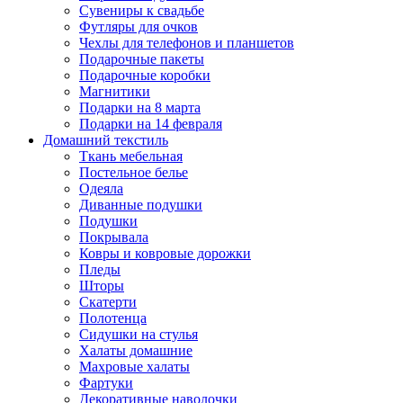
Сувениры к свадьбе
Футляры для очков
Чехлы для телефонов и планшетов
Подарочные пакеты
Подарочные коробки
Магнитики
Подарки на 8 марта
Подарки на 14 февраля
Домашний текстиль
Ткань мебельная
Постельное белье
Одеяла
Диванные подушки
Подушки
Покрывала
Ковры и ковровые дорожки
Пледы
Шторы
Скатерти
Полотенца
Сидушки на стулья
Халаты домашние
Махровые халаты
Фартуки
Декоративные наволочки