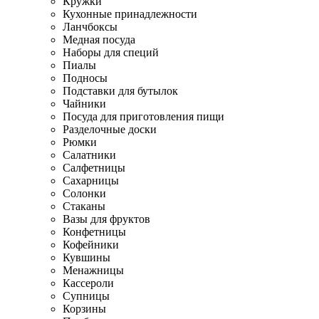
Кружки
Кухонные принадлежности
Ланчбоксы
Медная посуда
Наборы для специй
Пиалы
Подносы
Подставки для бутылок
Чайники
Посуда для приготовления пищи
Разделочные доски
Рюмки
Салатники
Салфетницы
Сахарницы
Солонки
Стаканы
Вазы для фруктов
Конфетницы
Кофейники
Кувшины
Менажницы
Кассероли
Супницы
Корзины