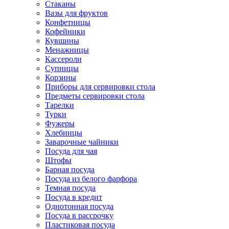
Стаканы
Вазы для фруктов
Конфетницы
Кофейники
Кувшины
Менажницы
Кассероли
Супницы
Корзины
Приборы для сервировки стола
Предметы сервировки стола
Тарелки
Турки
Фужеры
Хлебницы
Заварочные чайники
Посуда для чая
Штофы
Барная посуда
Посуда из белого фарфора
Темная посуда
Посуда в кредит
Однотонная посуда
Посуда в рассрочку
Пластиковая посуда