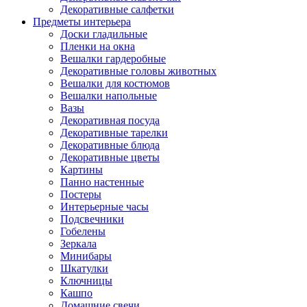
Декоративные салфетки
Предметы интерьера
Доски гладильные
Пленки на окна
Вешалки гардеробные
Декоративные головы животных
Вешалки для костюмов
Вешалки напольные
Вазы
Декоративная посуда
Декоративные тарелки
Декоративные блюда
Декоративные цветы
Картины
Панно настенные
Постеры
Интерьерные часы
Подсвечники
Гобелены
Зеркала
Минибары
Шкатулки
Ключницы
Кашпо
Домашние свечи