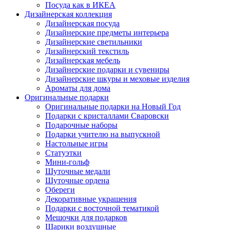
Посуда как в ИКЕА
Дизайнерская коллекция
Дизайнерская посуда
Дизайнерские предметы интерьера
Дизайнерские светильники
Дизайнерский текстиль
Дизайнерская мебель
Дизайнерские подарки и сувениры
Дизайнерские шкуры и меховые изделия
Ароматы для дома
Оригинальные подарки
Оригинальные подарки на Новый Год
Подарки с кристаллами Сваровски
Подарочные наборы
Подарки учителю на выпускной
Настольные игры
Статуэтки
Мини-гольф
Шуточные медали
Шуточные ордена
Обереги
Декоративные украшения
Подарки с восточной тематикой
Мешочки для подарков
Шарики воздушные