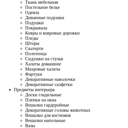
Ткань мебельная
Постельное белье
Одеяла
Диванные подушки
Подушки
Покрывала
Ковры и ковровые дорожки
Пледы
Шторы
Скатерти
Полотенца
Сидушки на стулья
Халаты домашние
Махровые халаты
Фартуки
Декоративные наволочки
Декоративные салфетки
Предметы интерьера
Доски гладильные
Пленки на окна
Вешалки гардеробные
Декоративные головы животных
Вешалки для костюмов
Вешалки напольные
Вазы