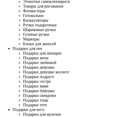
Этикетки самоклеющиеся
Товары для рисования
Фломастеры
Готовальни
Калькуляторы
Ручки подарочные
Шариковые ручки
Гелевые ручки
Маркеры
Блоки для записей
Подарки для нее
Подарки для женщин
Подарки жене
Подарки любимой
Подарки девушке
Подарки девушке коллеге
Подарки подруге
Подарки сестре
Подарки маме
Подарки бабушке
Подарки свекрови
Подарки теще
Подарки тете
Подарки для него
Подарки для мужчин