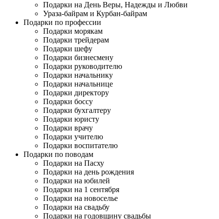
Подарки на День Веры, Надежды и Любви
Ураза-байрам и Курбан-байрам
Подарки по профессии
Подарки морякам
Подарки трейдерам
Подарки шефу
Подарки бизнесмену
Подарки руководителю
Подарки начальнику
Подарки начальнице
Подарки директору
Подарки боссу
Подарки бухгалтеру
Подарки юристу
Подарки врачу
Подарки учителю
Подарки воспитателю
Подарки по поводам
Подарки на Пасху
Подарки на день рождения
Подарки на юбилей
Подарки на 1 сентября
Подарки на новоселье
Подарки на свадьбу
Подарки на годовщину свадьбы