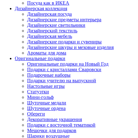
Посуда как в ИКЕА
Дизайнерская коллекция
Дизайнерская посуда
Дизайнерские предметы интерьера
Дизайнерские светильники
Дизайнерский текстиль
Дизайнерская мебель
Дизайнерские подарки и сувениры
Дизайнерские шкуры и меховые изделия
Ароматы для дома
Оригинальные подарки
Оригинальные подарки на Новый Год
Подарки с кристаллами Сваровски
Подарочные наборы
Подарки учителю на выпускной
Настольные игры
Статуэтки
Мини-гольф
Шуточные медали
Шуточные ордена
Обереги
Декоративные украшения
Подарки с восточной тематикой
Мешочки для подарков
Шарики воздушные