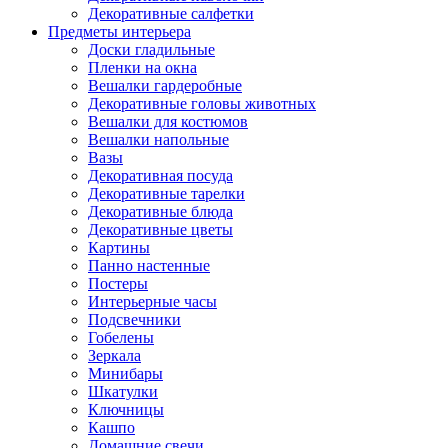
Декоративные салфетки
Предметы интерьера
Доски гладильные
Пленки на окна
Вешалки гардеробные
Декоративные головы животных
Вешалки для костюмов
Вешалки напольные
Вазы
Декоративная посуда
Декоративные тарелки
Декоративные блюда
Декоративные цветы
Картины
Панно настенные
Постеры
Интерьерные часы
Подсвечники
Гобелены
Зеркала
Минибары
Шкатулки
Ключницы
Кашпо
Домашние свечи