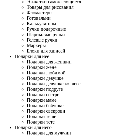
Этикетки самоклеющиеся
Товары для рисования
Фломастеры
Готовальни
Калькуляторы
Ручки подарочные
Шариковые ручки
Гелевые ручки
Маркеры
Блоки для записей
Подарки для нее
Подарки для женщин
Подарки жене
Подарки любимой
Подарки девушке
Подарки девушке коллеге
Подарки подруге
Подарки сестре
Подарки маме
Подарки бабушке
Подарки свекрови
Подарки теще
Подарки тете
Подарки для него
Подарки для мужчин