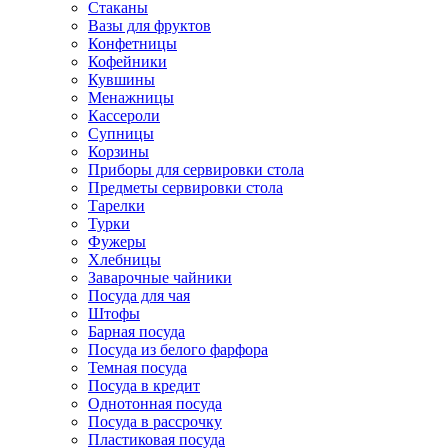
Стаканы
Вазы для фруктов
Конфетницы
Кофейники
Кувшины
Менажницы
Кассероли
Супницы
Корзины
Приборы для сервировки стола
Предметы сервировки стола
Тарелки
Турки
Фужеры
Хлебницы
Заварочные чайники
Посуда для чая
Штофы
Барная посуда
Посуда из белого фарфора
Темная посуда
Посуда в кредит
Однотонная посуда
Посуда в рассрочку
Пластиковая посуда