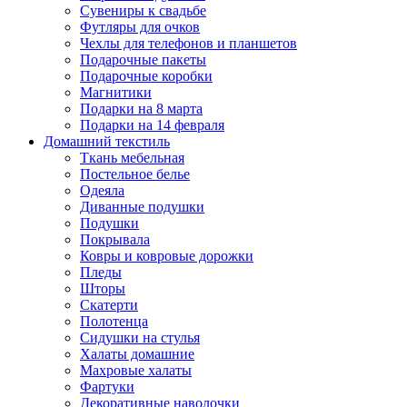
Сувениры к свадьбе
Футляры для очков
Чехлы для телефонов и планшетов
Подарочные пакеты
Подарочные коробки
Магнитики
Подарки на 8 марта
Подарки на 14 февраля
Домашний текстиль
Ткань мебельная
Постельное белье
Одеяла
Диванные подушки
Подушки
Покрывала
Ковры и ковровые дорожки
Пледы
Шторы
Скатерти
Полотенца
Сидушки на стулья
Халаты домашние
Махровые халаты
Фартуки
Декоративные наволочки