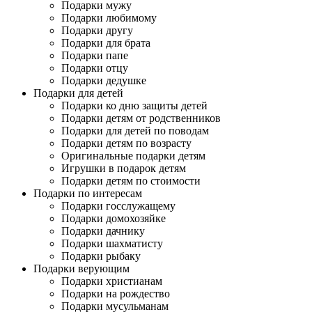
Подарки мужу
Подарки любимому
Подарки другу
Подарки для брата
Подарки папе
Подарки отцу
Подарки дедушке
Подарки для детей
Подарки ко дню защиты детей
Подарки детям от родственников
Подарки для детей по поводам
Подарки детям по возрасту
Оригинальные подарки детям
Игрушки в подарок детям
Подарки детям по стоимости
Подарки по интересам
Подарки госслужащему
Подарки домохозяйке
Подарки дачнику
Подарки шахматисту
Подарки рыбаку
Подарки верующим
Подарки христианам
Подарки на рождество
Подарки мусульманам