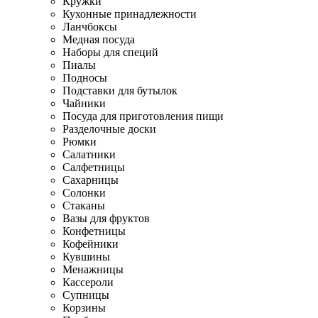
Кружки
Кухонные принадлежности
Ланчбоксы
Медная посуда
Наборы для специй
Пиалы
Подносы
Подставки для бутылок
Чайники
Посуда для приготовления пищи
Разделочные доски
Рюмки
Салатники
Салфетницы
Сахарницы
Солонки
Стаканы
Вазы для фруктов
Конфетницы
Кофейники
Кувшины
Менажницы
Кассероли
Супницы
Корзины