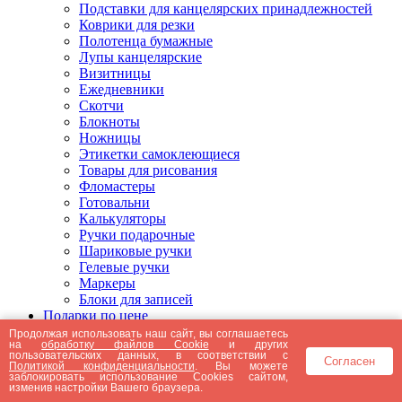
Подставки для канцелярских принадлежностей
Коврики для резки
Полотенца бумажные
Лупы канцелярские
Визитницы
Ежедневники
Скотчи
Блокноты
Ножницы
Этикетки самоклеющиеся
Товары для рисования
Фломастеры
Готовальни
Калькуляторы
Ручки подарочные
Шариковые ручки
Гелевые ручки
Маркеры
Блоки для записей
Подарки по цене
Подарки от 5000 рублей
Продолжая использовать наш сайт, вы соглашаетесь
на
обработку файлов Cookie
и других
Подарки до 5000 рублей
пользовательских данных, в соответствии с
Согласен
Подарки до 3000 рублей
Политикой конфиденциальности
. Вы можете
заблокировать использование Cookies сайтом,
Подарки до 2000 рублей
изменив настройки Вашего браузера.
Подарки до 1000 рублей