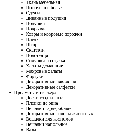
Ткань мебельная
Постельное белье
Одеяла
Диванные подушки
Подушки
Покрывала
Ковры и ковровые дорожки
Пледы
Шторы
Скатерти
Полотенца
Сидушки на стулья
Халаты домашние
Махровые халаты
Фартуки
Декоративные наволочки
Декоративные салфетки
Предметы интерьера
Доски гладильные
Пленки на окна
Вешалки гардеробные
Декоративные головы животных
Вешалки для костюмов
Вешалки напольные
Вазы