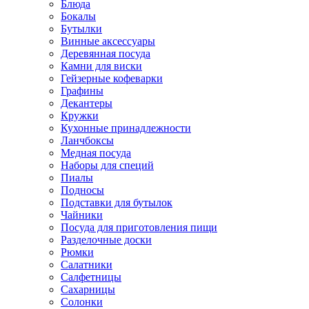
Блюда
Бокалы
Бутылки
Винные аксессуары
Деревянная посуда
Камни для виски
Гейзерные кофеварки
Графины
Декантеры
Кружки
Кухонные принадлежности
Ланчбоксы
Медная посуда
Наборы для специй
Пиалы
Подносы
Подставки для бутылок
Чайники
Посуда для приготовления пищи
Разделочные доски
Рюмки
Салатники
Салфетницы
Сахарницы
Солонки