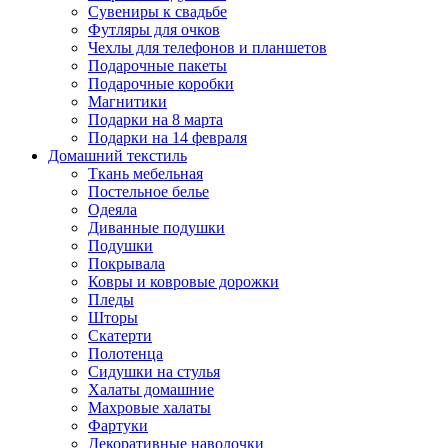
Сувениры к свадьбе
Футляры для очков
Чехлы для телефонов и планшетов
Подарочные пакеты
Подарочные коробки
Магнитики
Подарки на 8 марта
Подарки на 14 февраля
Домашний текстиль
Ткань мебельная
Постельное белье
Одеяла
Диванные подушки
Подушки
Покрывала
Ковры и ковровые дорожки
Пледы
Шторы
Скатерти
Полотенца
Сидушки на стулья
Халаты домашние
Махровые халаты
Фартуки
Декоративные наволочки