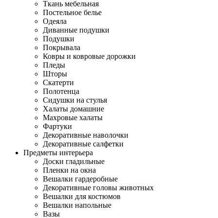
Ткань мебельная
Постельное белье
Одеяла
Диванные подушки
Подушки
Покрывала
Ковры и ковровые дорожки
Пледы
Шторы
Скатерти
Полотенца
Сидушки на стулья
Халаты домашние
Махровые халаты
Фартуки
Декоративные наволочки
Декоративные салфетки
Предметы интерьера
Доски гладильные
Пленки на окна
Вешалки гардеробные
Декоративные головы животных
Вешалки для костюмов
Вешалки напольные
Вазы