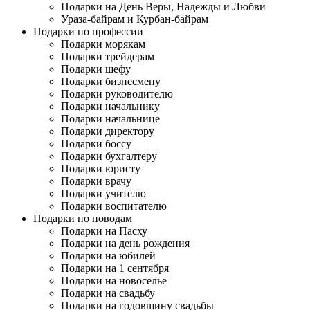
Подарки на День Веры, Надежды и Любви
Ураза-байрам и Курбан-байрам
Подарки по профессии
Подарки морякам
Подарки трейдерам
Подарки шефу
Подарки бизнесмену
Подарки руководителю
Подарки начальнику
Подарки начальнице
Подарки директору
Подарки боссу
Подарки бухгалтеру
Подарки юристу
Подарки врачу
Подарки учителю
Подарки воспитателю
Подарки по поводам
Подарки на Пасху
Подарки на день рождения
Подарки на юбилей
Подарки на 1 сентября
Подарки на новоселье
Подарки на свадьбу
Подарки на годовщину свадьбы