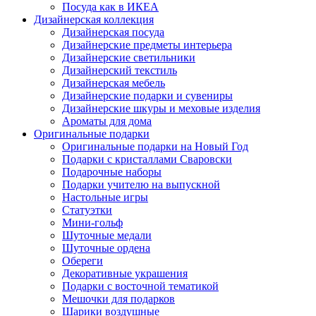
Посуда как в ИКЕА
Дизайнерская коллекция
Дизайнерская посуда
Дизайнерские предметы интерьера
Дизайнерские светильники
Дизайнерский текстиль
Дизайнерская мебель
Дизайнерские подарки и сувениры
Дизайнерские шкуры и меховые изделия
Ароматы для дома
Оригинальные подарки
Оригинальные подарки на Новый Год
Подарки с кристаллами Сваровски
Подарочные наборы
Подарки учителю на выпускной
Настольные игры
Статуэтки
Мини-гольф
Шуточные медали
Шуточные ордена
Обереги
Декоративные украшения
Подарки с восточной тематикой
Мешочки для подарков
Шарики воздушные