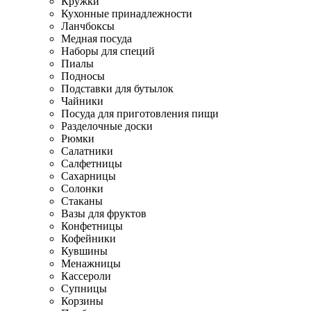
Кружки
Кухонные принадлежности
Ланчбоксы
Медная посуда
Наборы для специй
Пиалы
Подносы
Подставки для бутылок
Чайники
Посуда для приготовления пищи
Разделочные доски
Рюмки
Салатники
Салфетницы
Сахарницы
Солонки
Стаканы
Вазы для фруктов
Конфетницы
Кофейники
Кувшины
Менажницы
Кассероли
Супницы
Корзины