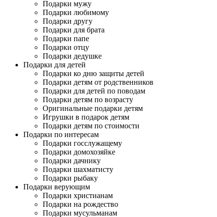
Подарки мужу
Подарки любимому
Подарки другу
Подарки для брата
Подарки папе
Подарки отцу
Подарки дедушке
Подарки для детей
Подарки ко дню защиты детей
Подарки детям от родственников
Подарки для детей по поводам
Подарки детям по возрасту
Оригинальные подарки детям
Игрушки в подарок детям
Подарки детям по стоимости
Подарки по интересам
Подарки госслужащему
Подарки домохозяйке
Подарки дачнику
Подарки шахматисту
Подарки рыбаку
Подарки верующим
Подарки христианам
Подарки на рождество
Подарки мусульманам