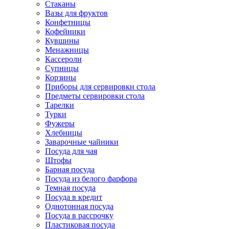
Стаканы
Вазы для фруктов
Конфетницы
Кофейники
Кувшины
Менажницы
Кассероли
Супницы
Корзины
Приборы для сервировки стола
Предметы сервировки стола
Тарелки
Турки
Фужеры
Хлебницы
Заварочные чайники
Посуда для чая
Штофы
Барная посуда
Посуда из белого фарфора
Темная посуда
Посуда в кредит
Однотонная посуда
Посуда в рассрочку
Пластиковая посуда