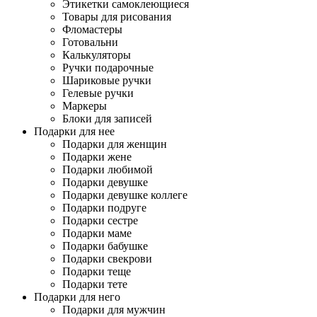
Этикетки самоклеющиеся
Товары для рисования
Фломастеры
Готовальни
Калькуляторы
Ручки подарочные
Шариковые ручки
Гелевые ручки
Маркеры
Блоки для записей
Подарки для нее
Подарки для женщин
Подарки жене
Подарки любимой
Подарки девушке
Подарки девушке коллеге
Подарки подруге
Подарки сестре
Подарки маме
Подарки бабушке
Подарки свекрови
Подарки теще
Подарки тете
Подарки для него
Подарки для мужчин