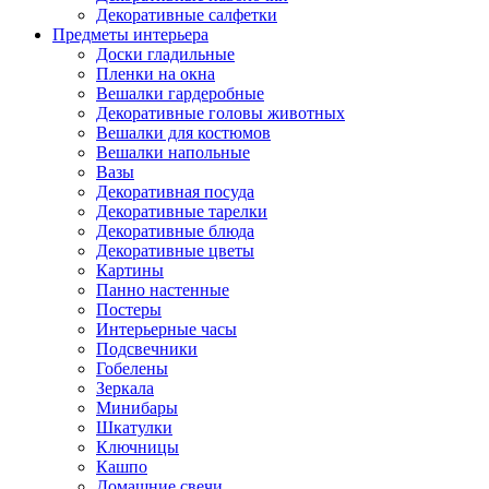
Декоративные салфетки
Предметы интерьера
Доски гладильные
Пленки на окна
Вешалки гардеробные
Декоративные головы животных
Вешалки для костюмов
Вешалки напольные
Вазы
Декоративная посуда
Декоративные тарелки
Декоративные блюда
Декоративные цветы
Картины
Панно настенные
Постеры
Интерьерные часы
Подсвечники
Гобелены
Зеркала
Минибары
Шкатулки
Ключницы
Кашпо
Домашние свечи