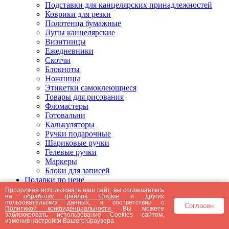
Подставки для канцелярских принадлежностей
Коврики для резки
Полотенца бумажные
Лупы канцелярские
Визитницы
Ежедневники
Скотчи
Блокноты
Ножницы
Этикетки самоклеющиеся
Товары для рисования
Фломастеры
Готовальни
Калькуляторы
Ручки подарочные
Шариковые ручки
Гелевые ручки
Маркеры
Блоки для записей
Подарки по цене
Подарки от 5000 рублей
Продолжая использовать наш сайт, вы соглашаетесь
на
обработку файлов Cookie
и других
Подарки до 5000 рублей
пользовательских данных, в соответствии с
Согласен
Подарки до 3000 рублей
Политикой конфиденциальности
. Вы можете
заблокировать использование Cookies сайтом,
Подарки до 2000 рублей
изменив настройки Вашего браузера.
Подарки до 1000 рублей