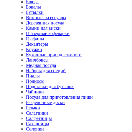
Блюда
Бокалы
Бутылки
Винные аксессуары
Деревянная посуда
Камни для виски
Гейзерные кофеварки
Графины
Декантеры
Кружки
Кухонные принадлежности
Ланчбоксы
Медная посуда
Наборы для специй
Пиалы
Подносы
Подставки для бутылок
Чайники
Посуда для приготовления пищи
Разделочные доски
Рюмки
Салатники
Салфетницы
Сахарницы
Солонки