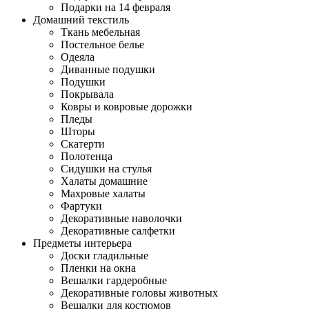
Подарки на 14 февраля
Домашний текстиль
Ткань мебельная
Постельное белье
Одеяла
Диванные подушки
Подушки
Покрывала
Ковры и ковровые дорожки
Пледы
Шторы
Скатерти
Полотенца
Сидушки на стулья
Халаты домашние
Махровые халаты
Фартуки
Декоративные наволочки
Декоративные салфетки
Предметы интерьера
Доски гладильные
Пленки на окна
Вешалки гардеробные
Декоративные головы животных
Вешалки для костюмов