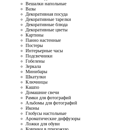
Вешалки напольные
Вазы
Декоративная посуда
Декоративные тарелки
Декоративные блюда
Декоративные цветы
Картины
Панно настенные
Постеры
Интерьерные часы
Подсвечники
Гобелены
Зеркала
Минибары
Шкатулки
Ключницы
Кашпо
Домашние свечи
Рамки для фотографий
Альбомы для фотографий
Иконы
Глобусы настольные
Ароматические диффузоры
Ложки для обуви
Коврики в прихожую