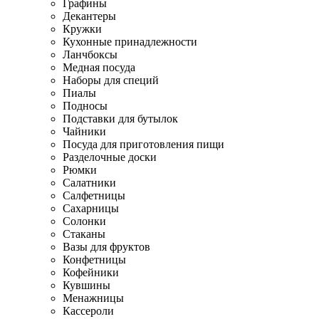
Графины
Декантеры
Кружки
Кухонные принадлежности
Ланчбоксы
Медная посуда
Наборы для специй
Пиалы
Подносы
Подставки для бутылок
Чайники
Посуда для приготовления пищи
Разделочные доски
Рюмки
Салатники
Салфетницы
Сахарницы
Солонки
Стаканы
Вазы для фруктов
Конфетницы
Кофейники
Кувшины
Менажницы
Кассероли