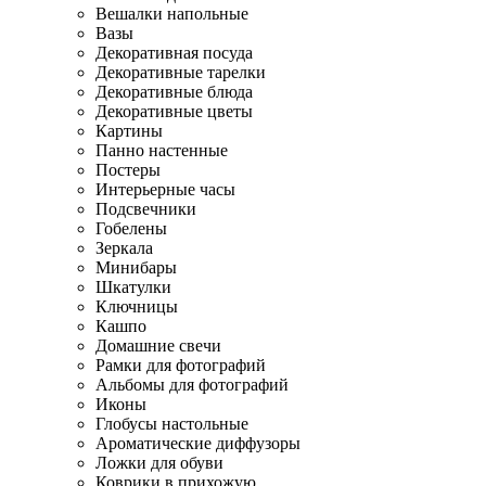
Вешалки напольные
Вазы
Декоративная посуда
Декоративные тарелки
Декоративные блюда
Декоративные цветы
Картины
Панно настенные
Постеры
Интерьерные часы
Подсвечники
Гобелены
Зеркала
Минибары
Шкатулки
Ключницы
Кашпо
Домашние свечи
Рамки для фотографий
Альбомы для фотографий
Иконы
Глобусы настольные
Ароматические диффузоры
Ложки для обуви
Коврики в прихожую