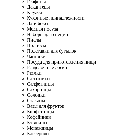
Графины
Декантеры
Кружки
Кухонные принадлежности
Ланчбоксы
Медная посуда
Наборы для специй
Пиалы
Подносы
Подставки для бутылок
Чайники
Посуда для приготовления пищи
Разделочные доски
Рюмки
Салатники
Салфетницы
Сахарницы
Солонки
Стаканы
Вазы для фруктов
Конфетницы
Кофейники
Кувшины
Менажницы
Кассероли