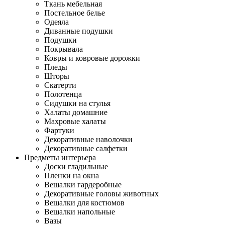
Ткань мебельная
Постельное белье
Одеяла
Диванные подушки
Подушки
Покрывала
Ковры и ковровые дорожки
Пледы
Шторы
Скатерти
Полотенца
Сидушки на стулья
Халаты домашние
Махровые халаты
Фартуки
Декоративные наволочки
Декоративные салфетки
Предметы интерьера
Доски гладильные
Пленки на окна
Вешалки гардеробные
Декоративные головы животных
Вешалки для костюмов
Вешалки напольные
Вазы