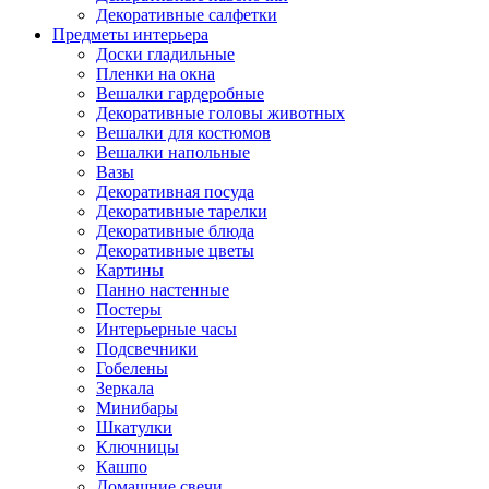
Декоративные салфетки
Предметы интерьера
Доски гладильные
Пленки на окна
Вешалки гардеробные
Декоративные головы животных
Вешалки для костюмов
Вешалки напольные
Вазы
Декоративная посуда
Декоративные тарелки
Декоративные блюда
Декоративные цветы
Картины
Панно настенные
Постеры
Интерьерные часы
Подсвечники
Гобелены
Зеркала
Минибары
Шкатулки
Ключницы
Кашпо
Домашние свечи