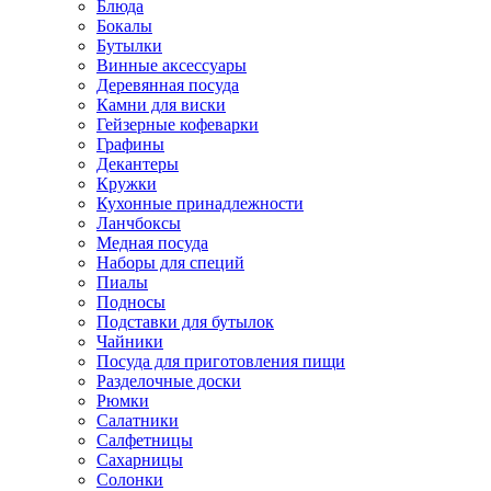
Блюда
Бокалы
Бутылки
Винные аксессуары
Деревянная посуда
Камни для виски
Гейзерные кофеварки
Графины
Декантеры
Кружки
Кухонные принадлежности
Ланчбоксы
Медная посуда
Наборы для специй
Пиалы
Подносы
Подставки для бутылок
Чайники
Посуда для приготовления пищи
Разделочные доски
Рюмки
Салатники
Салфетницы
Сахарницы
Солонки