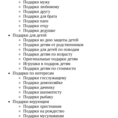
Подарки мужу
Подарки любимому
Подарки другу
Подарки для брата
Подарки папе
Подарки отцу
Подарки дедушке
Подарки для детей
Подарки ко дню защиты детей
Подарки детям от родственников
Подарки для детей по поводам
Подарки детям по возрасту
Оригинальные подарки детям
Игрушки в подарок детям
Подарки детям по стоимости
Подарки по интересам
Подарки госслужащему
Подарки домохозяйке
Подарки дачнику
Подарки шахматисту
Подарки рыбаку
Подарки верующим
Подарки христианам
Подарки на рождество
Подарки мусульманам