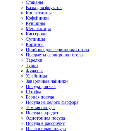
Стаканы
Вазы для фруктов
Конфетницы
Кофейники
Кувшины
Менажницы
Кассероли
Супницы
Корзины
Приборы для сервировки стола
Предметы сервировки стола
Тарелки
Турки
Фужеры
Хлебницы
Заварочные чайники
Посуда для чая
Штофы
Барная посуда
Посуда из белого фарфора
Темная посуда
Посуда в кредит
Однотонная посуда
Посуда в рассрочку
Пластиковая посуда