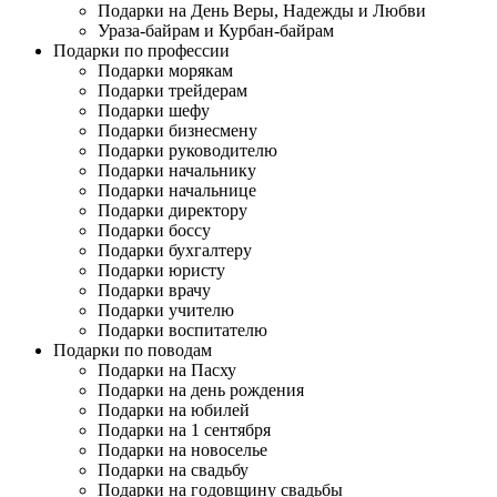
Подарки на День Веры, Надежды и Любви
Ураза-байрам и Курбан-байрам
Подарки по профессии
Подарки морякам
Подарки трейдерам
Подарки шефу
Подарки бизнесмену
Подарки руководителю
Подарки начальнику
Подарки начальнице
Подарки директору
Подарки боссу
Подарки бухгалтеру
Подарки юристу
Подарки врачу
Подарки учителю
Подарки воспитателю
Подарки по поводам
Подарки на Пасху
Подарки на день рождения
Подарки на юбилей
Подарки на 1 сентября
Подарки на новоселье
Подарки на свадьбу
Подарки на годовщину свадьбы