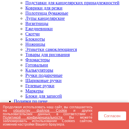
Подставки для канцелярских принадлежностей
Коврики для резки
Полотенца бумажные
Лупы канцелярские
Визитницы
Ежедневники
Скотчи
Блокноты
Ножницы
Этикетки самоклеющиеся
Товары для рисования
Фломастеры
Готовальни
Калькуляторы
Ручки подарочные
Шариковые ручки
Гелевые ручки
Маркеры
Блоки для записей
Подарки по цене
Подарки от 5000 рублей
Продолжая использовать наш сайт, вы соглашаетесь
на
обработку файлов Cookie
и других
Подарки до 5000 рублей
пользовательских данных, в соответствии с
Согласен
Подарки до 3000 рублей
Политикой конфиденциальности
. Вы можете
заблокировать использование Cookies сайтом,
Подарки до 2000 рублей
изменив настройки Вашего браузера.
Подарки до 1000 рублей