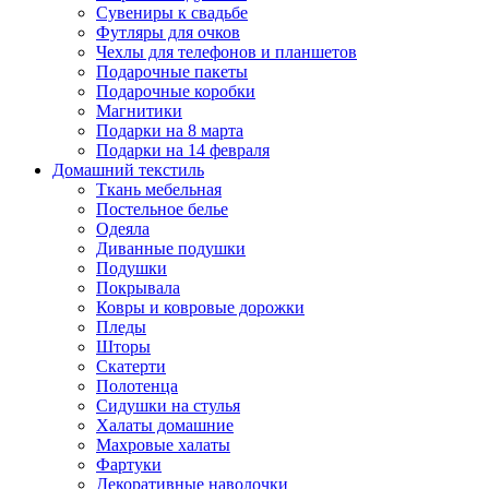
Сувениры к свадьбе
Футляры для очков
Чехлы для телефонов и планшетов
Подарочные пакеты
Подарочные коробки
Магнитики
Подарки на 8 марта
Подарки на 14 февраля
Домашний текстиль
Ткань мебельная
Постельное белье
Одеяла
Диванные подушки
Подушки
Покрывала
Ковры и ковровые дорожки
Пледы
Шторы
Скатерти
Полотенца
Сидушки на стулья
Халаты домашние
Махровые халаты
Фартуки
Декоративные наволочки