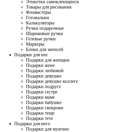
Этикетки самоклеющиеся
Товары для рисования
Фломастеры
Готовальни
Калькуляторы
Ручки подарочные
Шариковые ручки
Гелевые ручки
Маркеры
Блоки для записей
Подарки для нее
Подарки для женщин
Подарки жене
Подарки любимой
Подарки девушке
Подарки девушке коллеге
Подарки подруге
Подарки сестре
Подарки маме
Подарки бабушке
Подарки свекрови
Подарки теще
Подарки тете
Подарки для него
Подарки для мужчин