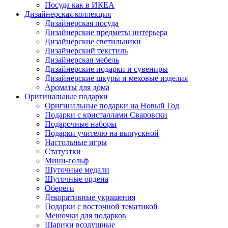
Посуда как в ИКЕА
Дизайнерская коллекция
Дизайнерская посуда
Дизайнерские предметы интерьера
Дизайнерские светильники
Дизайнерский текстиль
Дизайнерская мебель
Дизайнерские подарки и сувениры
Дизайнерские шкуры и меховые изделия
Ароматы для дома
Оригинальные подарки
Оригинальные подарки на Новый Год
Подарки с кристаллами Сваровски
Подарочные наборы
Подарки учителю на выпускной
Настольные игры
Статуэтки
Мини-гольф
Шуточные медали
Шуточные ордена
Обереги
Декоративные украшения
Подарки с восточной тематикой
Мешочки для подарков
Шарики воздушные