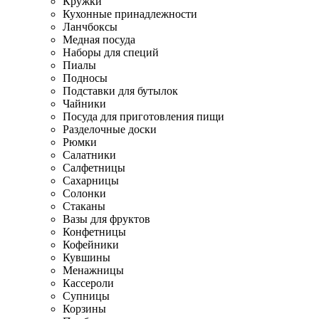
Кружки
Кухонные принадлежности
Ланчбоксы
Медная посуда
Наборы для специй
Пиалы
Подносы
Подставки для бутылок
Чайники
Посуда для приготовления пищи
Разделочные доски
Рюмки
Салатники
Салфетницы
Сахарницы
Солонки
Стаканы
Вазы для фруктов
Конфетницы
Кофейники
Кувшины
Менажницы
Кассероли
Супницы
Корзины