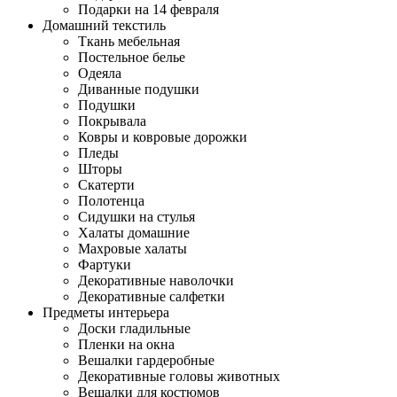
Подарки на 14 февраля
Домашний текстиль
Ткань мебельная
Постельное белье
Одеяла
Диванные подушки
Подушки
Покрывала
Ковры и ковровые дорожки
Пледы
Шторы
Скатерти
Полотенца
Сидушки на стулья
Халаты домашние
Махровые халаты
Фартуки
Декоративные наволочки
Декоративные салфетки
Предметы интерьера
Доски гладильные
Пленки на окна
Вешалки гардеробные
Декоративные головы животных
Вешалки для костюмов