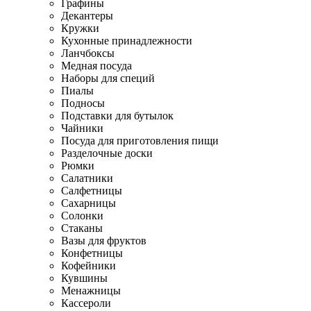
Графины
Декантеры
Кружки
Кухонные принадлежности
Ланчбоксы
Медная посуда
Наборы для специй
Пиалы
Подносы
Подставки для бутылок
Чайники
Посуда для приготовления пищи
Разделочные доски
Рюмки
Салатники
Салфетницы
Сахарницы
Солонки
Стаканы
Вазы для фруктов
Конфетницы
Кофейники
Кувшины
Менажницы
Кассероли