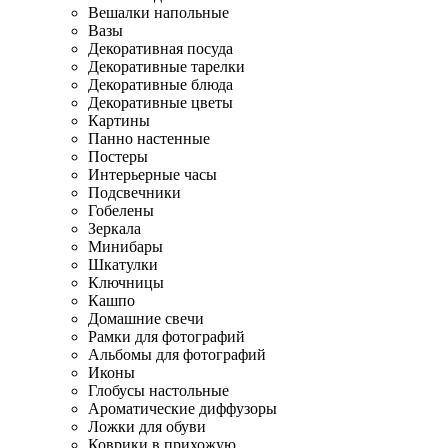
Вешалки напольные
Вазы
Декоративная посуда
Декоративные тарелки
Декоративные блюда
Декоративные цветы
Картины
Панно настенные
Постеры
Интерьерные часы
Подсвечники
Гобелены
Зеркала
Минибары
Шкатулки
Ключницы
Кашпо
Домашние свечи
Рамки для фотографий
Альбомы для фотографий
Иконы
Глобусы настольные
Ароматические диффузоры
Ложки для обуви
Коврики в прихожую