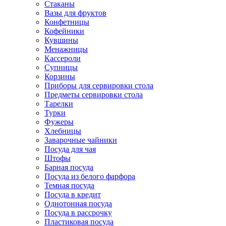
Стаканы
Вазы для фруктов
Конфетницы
Кофейники
Кувшины
Менажницы
Кассероли
Супницы
Корзины
Приборы для сервировки стола
Предметы сервировки стола
Тарелки
Турки
Фужеры
Хлебницы
Заварочные чайники
Посуда для чая
Штофы
Барная посуда
Посуда из белого фарфора
Темная посуда
Посуда в кредит
Однотонная посуда
Посуда в рассрочку
Пластиковая посуда