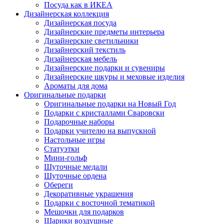
Посуда как в ИКЕА
Дизайнерская коллекция
Дизайнерская посуда
Дизайнерские предметы интерьера
Дизайнерские светильники
Дизайнерский текстиль
Дизайнерская мебель
Дизайнерские подарки и сувениры
Дизайнерские шкуры и меховые изделия
Ароматы для дома
Оригинальные подарки
Оригинальные подарки на Новый Год
Подарки с кристаллами Сваровски
Подарочные наборы
Подарки учителю на выпускной
Настольные игры
Статуэтки
Мини-гольф
Шуточные медали
Шуточные ордена
Обереги
Декоративные украшения
Подарки с восточной тематикой
Мешочки для подарков
Шарики воздушные