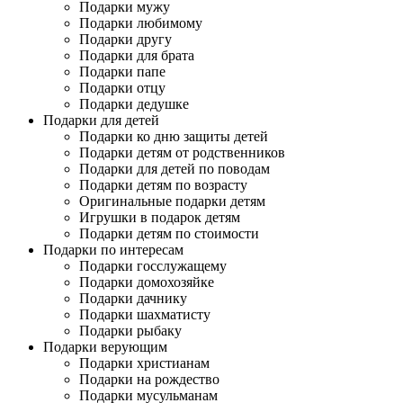
Подарки мужу
Подарки любимому
Подарки другу
Подарки для брата
Подарки папе
Подарки отцу
Подарки дедушке
Подарки для детей
Подарки ко дню защиты детей
Подарки детям от родственников
Подарки для детей по поводам
Подарки детям по возрасту
Оригинальные подарки детям
Игрушки в подарок детям
Подарки детям по стоимости
Подарки по интересам
Подарки госслужащему
Подарки домохозяйке
Подарки дачнику
Подарки шахматисту
Подарки рыбаку
Подарки верующим
Подарки христианам
Подарки на рождество
Подарки мусульманам