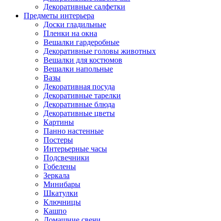
Декоративные салфетки
Предметы интерьера
Доски гладильные
Пленки на окна
Вешалки гардеробные
Декоративные головы животных
Вешалки для костюмов
Вешалки напольные
Вазы
Декоративная посуда
Декоративные тарелки
Декоративные блюда
Декоративные цветы
Картины
Панно настенные
Постеры
Интерьерные часы
Подсвечники
Гобелены
Зеркала
Минибары
Шкатулки
Ключницы
Кашпо
Домашние свечи