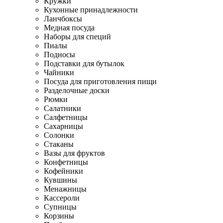
Кружки
Кухонные принадлежности
Ланчбоксы
Медная посуда
Наборы для специй
Пиалы
Подносы
Подставки для бутылок
Чайники
Посуда для приготовления пищи
Разделочные доски
Рюмки
Салатники
Салфетницы
Сахарницы
Солонки
Стаканы
Вазы для фруктов
Конфетницы
Кофейники
Кувшины
Менажницы
Кассероли
Супницы
Корзины