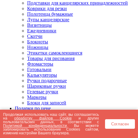
Подставки для канцелярских принадлежностей
Коврики для резки
Полотенца бумажные
Лупы канцелярские
Визитницы
Ежедневники
Скотчи
Блокноты
Ножницы
Этикетки самоклеющиеся
Товары для рисования
Фломастеры
Готовальни
Калькуляторы
Ручки подарочные
Шариковые ручки
Гелевые ручки
Маркеры
Блоки для записей
Подарки по цене
Подарки от 5000 рублей
Продолжая использовать наш сайт, вы соглашаетесь
на
обработку файлов Cookie
и других
Подарки до 5000 рублей
пользовательских данных, в соответствии с
Согласен
Подарки до 3000 рублей
Политикой конфиденциальности
. Вы можете
заблокировать использование Cookies сайтом,
Подарки до 2000 рублей
изменив настройки Вашего браузера.
Подарки до 1000 рублей