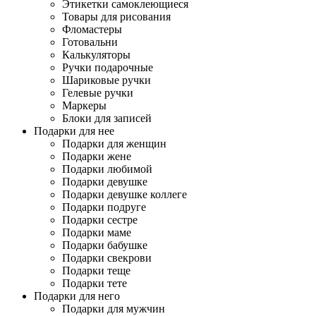
Этикетки самоклеющиеся
Товары для рисования
Фломастеры
Готовальни
Калькуляторы
Ручки подарочные
Шариковые ручки
Гелевые ручки
Маркеры
Блоки для записей
Подарки для нее
Подарки для женщин
Подарки жене
Подарки любимой
Подарки девушке
Подарки девушке коллеге
Подарки подруге
Подарки сестре
Подарки маме
Подарки бабушке
Подарки свекрови
Подарки теще
Подарки тете
Подарки для него
Подарки для мужчин