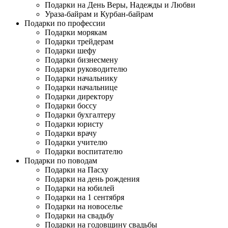
Подарки на День Веры, Надежды и Любви
Ураза-байрам и Курбан-байрам
Подарки по профессии
Подарки морякам
Подарки трейдерам
Подарки шефу
Подарки бизнесмену
Подарки руководителю
Подарки начальнику
Подарки начальнице
Подарки директору
Подарки боссу
Подарки бухгалтеру
Подарки юристу
Подарки врачу
Подарки учителю
Подарки воспитателю
Подарки по поводам
Подарки на Пасху
Подарки на день рождения
Подарки на юбилей
Подарки на 1 сентября
Подарки на новоселье
Подарки на свадьбу
Подарки на годовщину свадьбы