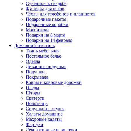
Сувениры к свадьбе
Футляры для очков
Чехлы для телефонов и планшетов
Подарочные пакеты
Подарочные коробки
Магнитики
Подарки на 8 марта
Подарки на 14 февраля
Домашний текстиль
Ткань мебельная
Постельное белье
Одеяла
Диванные подушки
Подушки
Покрывала
Ковры и ковровые дорожки
Пледы
Шторы
Скатерти
Полотенца
Сидушки на стулья
Халаты домашние
Махровые халаты
Фартуки
Декоративные наволочки