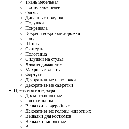
Ткань мебельная
Постельное белье
Одеяла
Диванные подушки
Подушки
Покрывала
Ковры и ковровые дорожки
Пледы
Шторы
Скатерти
Полотенца
Сидушки на стулья
Халаты домашние
Махровые халаты
Фартуки
Декоративные наволочки
Декоративные салфетки
Предметы интерьера
Доски гладильные
Пленки на окна
Вешалки гардеробные
Декоративные головы животных
Вешалки для костюмов
Вешалки напольные
Вазы