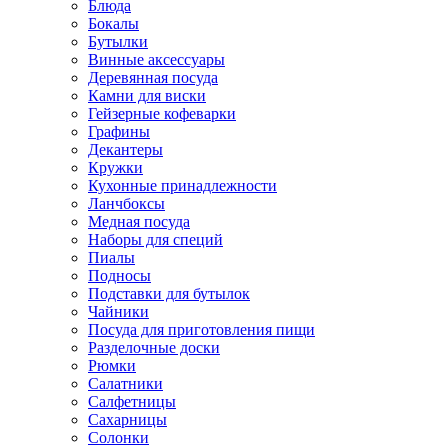
Блюда
Бокалы
Бутылки
Винные аксессуары
Деревянная посуда
Камни для виски
Гейзерные кофеварки
Графины
Декантеры
Кружки
Кухонные принадлежности
Ланчбоксы
Медная посуда
Наборы для специй
Пиалы
Подносы
Подставки для бутылок
Чайники
Посуда для приготовления пищи
Разделочные доски
Рюмки
Салатники
Салфетницы
Сахарницы
Солонки