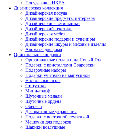
Посуда как в ИКЕА
Дизайнерская коллекция
Дизайнерская посуда
Дизайнерские предметы интерьера
Дизайнерские светильники
Дизайнерский текстиль
Дизайнерская мебель
Дизайнерские подарки и сувениры
Дизайнерские шкуры и меховые изделия
Ароматы для дома
Оригинальные подарки
Оригинальные подарки на Новый Год
Подарки с кристаллами Сваровски
Подарочные наборы
Подарки учителю на выпускной
Настольные игры
Статуэтки
Мини-гольф
Шуточные медали
Шуточные ордена
Обереги
Декоративные украшения
Подарки с восточной тематикой
Мешочки для подарков
Шарики воздушные