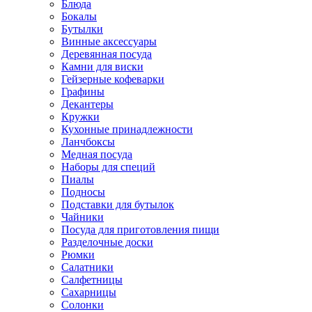
Блюда
Бокалы
Бутылки
Винные аксессуары
Деревянная посуда
Камни для виски
Гейзерные кофеварки
Графины
Декантеры
Кружки
Кухонные принадлежности
Ланчбоксы
Медная посуда
Наборы для специй
Пиалы
Подносы
Подставки для бутылок
Чайники
Посуда для приготовления пищи
Разделочные доски
Рюмки
Салатники
Салфетницы
Сахарницы
Солонки