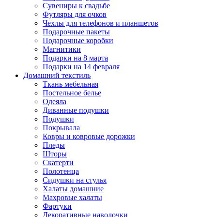
Сувениры к свадьбе
Футляры для очков
Чехлы для телефонов и планшетов
Подарочные пакеты
Подарочные коробки
Магнитики
Подарки на 8 марта
Подарки на 14 февраля
Домашний текстиль
Ткань мебельная
Постельное белье
Одеяла
Диванные подушки
Подушки
Покрывала
Ковры и ковровые дорожки
Пледы
Шторы
Скатерти
Полотенца
Сидушки на стулья
Халаты домашние
Махровые халаты
Фартуки
Декоративные наволочки