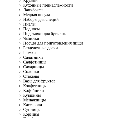
Кружки
Кухонные принадлежности
Ланчбоксы
Медная посуда
Наборы для специй
Пиалы
Подносы
Подставки для бутылок
Чайники
Посуда для приготовления пищи
Разделочные доски
Рюмки
Салатники
Салфетницы
Сахарницы
Солонки
Стаканы
Вазы для фруктов
Конфетницы
Кофейники
Кувшины
Менажницы
Кассероли
Супницы
Корзины