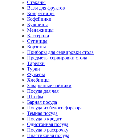
Стаканы
Вазы для фруктов
Конфетницы
Кофейники
Кувшины
Менажницы
Кассероли
Супницы
Корзины
Приборы для сервировки стола
Предметы сервировки стола
Тарелки
Турки
Фужеры
Хлебницы
Заварочные чайники
Посуда для чая
Штофы
Барная посуда
Посуда из белого фарфора
Темная посуда
Посуда в кредит
Однотонная посуда
Посуда в рассрочку
Пластиковая посуда