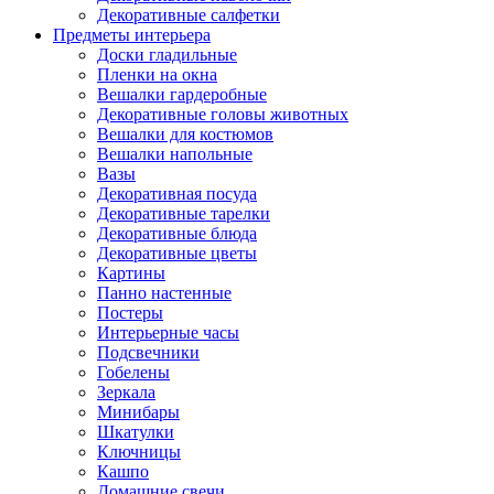
Декоративные салфетки
Предметы интерьера
Доски гладильные
Пленки на окна
Вешалки гардеробные
Декоративные головы животных
Вешалки для костюмов
Вешалки напольные
Вазы
Декоративная посуда
Декоративные тарелки
Декоративные блюда
Декоративные цветы
Картины
Панно настенные
Постеры
Интерьерные часы
Подсвечники
Гобелены
Зеркала
Минибары
Шкатулки
Ключницы
Кашпо
Домашние свечи