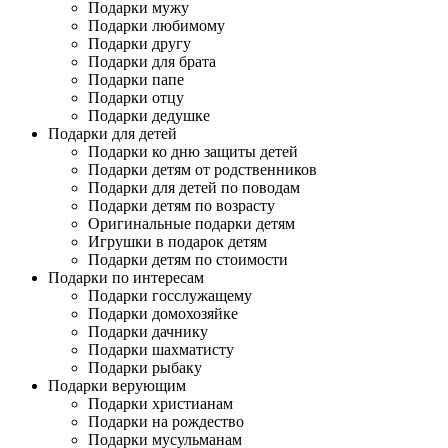
Подарки мужу
Подарки любимому
Подарки другу
Подарки для брата
Подарки папе
Подарки отцу
Подарки дедушке
Подарки для детей
Подарки ко дню защиты детей
Подарки детям от родственников
Подарки для детей по поводам
Подарки детям по возрасту
Оригинальные подарки детям
Игрушки в подарок детям
Подарки детям по стоимости
Подарки по интересам
Подарки госслужащему
Подарки домохозяйке
Подарки дачнику
Подарки шахматисту
Подарки рыбаку
Подарки верующим
Подарки христианам
Подарки на рождество
Подарки мусульманам