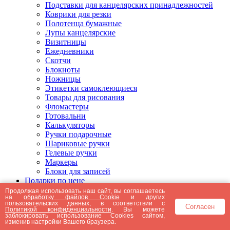
Подставки для канцелярских принадлежностей
Коврики для резки
Полотенца бумажные
Лупы канцелярские
Визитницы
Ежедневники
Скотчи
Блокноты
Ножницы
Этикетки самоклеющиеся
Товары для рисования
Фломастеры
Готовальни
Калькуляторы
Ручки подарочные
Шариковые ручки
Гелевые ручки
Маркеры
Блоки для записей
Подарки по цене
Подарки от 5000 рублей
Продолжая использовать наш сайт, вы соглашаетесь
на
обработку файлов Cookie
и других
Подарки до 5000 рублей
пользовательских данных, в соответствии с
Согласен
Подарки до 3000 рублей
Политикой конфиденциальности
. Вы можете
заблокировать использование Cookies сайтом,
Подарки до 2000 рублей
изменив настройки Вашего браузера.
Подарки до 1000 рублей