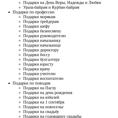
Подарки на День Веры, Надежды и Любви
Ураза-байрам и Курбан-байрам
Подарки по профессии
Подарки морякам
Подарки трейдерам
Подарки шефу
Подарки бизнесмену
Подарки руководителю
Подарки начальнику
Подарки начальнице
Подарки директору
Подарки боссу
Подарки бухгалтеру
Подарки юристу
Подарки врачу
Подарки учителю
Подарки воспитателю
Подарки по поводам
Подарки на Пасху
Подарки на день рождения
Подарки на юбилей
Подарки на 1 сентября
Подарки на новоселье
Подарки на свадьбу
Подарки на годовщину свадьбы