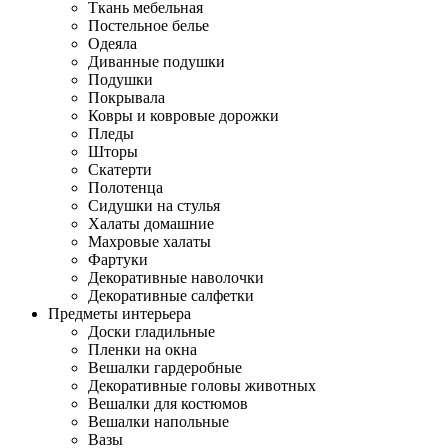
Ткань мебельная
Постельное белье
Одеяла
Диванные подушки
Подушки
Покрывала
Ковры и ковровые дорожки
Пледы
Шторы
Скатерти
Полотенца
Сидушки на стулья
Халаты домашние
Махровые халаты
Фартуки
Декоративные наволочки
Декоративные салфетки
Предметы интерьера
Доски гладильные
Пленки на окна
Вешалки гардеробные
Декоративные головы животных
Вешалки для костюмов
Вешалки напольные
Вазы