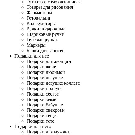
Этикетки самоклеющиеся
Товары для рисования
Фломастеры
Готовальни
Калькуляторы
Ручки подарочные
Шариковые ручки
Гелевые ручки
Маркеры
Блоки для записей
Подарки для нее
Подарки для женщин
Подарки жене
Подарки любимой
Подарки девушке
Подарки девушке коллеге
Подарки подруге
Подарки сестре
Подарки маме
Подарки бабушке
Подарки свекрови
Подарки теще
Подарки тете
Подарки для него
Подарки для мужчин