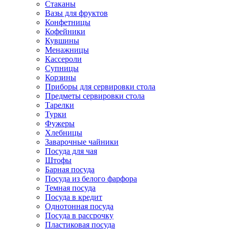
Стаканы
Вазы для фруктов
Конфетницы
Кофейники
Кувшины
Менажницы
Кассероли
Супницы
Корзины
Приборы для сервировки стола
Предметы сервировки стола
Тарелки
Турки
Фужеры
Хлебницы
Заварочные чайники
Посуда для чая
Штофы
Барная посуда
Посуда из белого фарфора
Темная посуда
Посуда в кредит
Однотонная посуда
Посуда в рассрочку
Пластиковая посуда