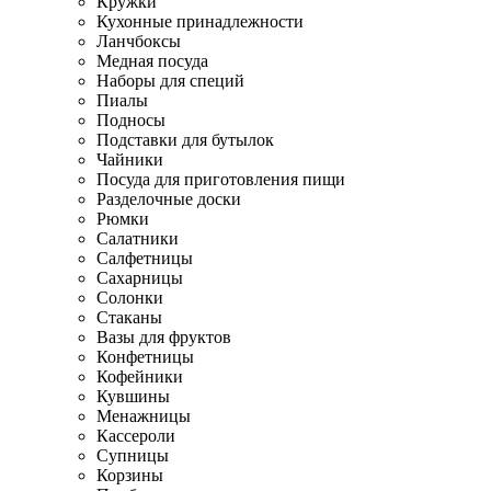
Кружки
Кухонные принадлежности
Ланчбоксы
Медная посуда
Наборы для специй
Пиалы
Подносы
Подставки для бутылок
Чайники
Посуда для приготовления пищи
Разделочные доски
Рюмки
Салатники
Салфетницы
Сахарницы
Солонки
Стаканы
Вазы для фруктов
Конфетницы
Кофейники
Кувшины
Менажницы
Кассероли
Супницы
Корзины