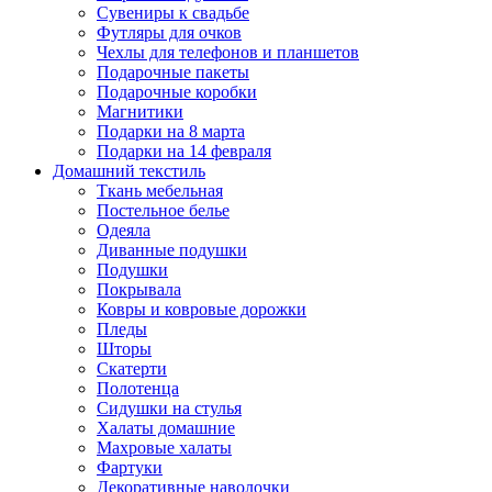
Сувениры к свадьбе
Футляры для очков
Чехлы для телефонов и планшетов
Подарочные пакеты
Подарочные коробки
Магнитики
Подарки на 8 марта
Подарки на 14 февраля
Домашний текстиль
Ткань мебельная
Постельное белье
Одеяла
Диванные подушки
Подушки
Покрывала
Ковры и ковровые дорожки
Пледы
Шторы
Скатерти
Полотенца
Сидушки на стулья
Халаты домашние
Махровые халаты
Фартуки
Декоративные наволочки