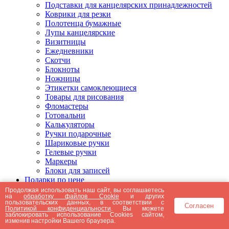
Подставки для канцелярских принадлежностей
Коврики для резки
Полотенца бумажные
Лупы канцелярские
Визитницы
Ежедневники
Скотчи
Блокноты
Ножницы
Этикетки самоклеющиеся
Товары для рисования
Фломастеры
Готовальни
Калькуляторы
Ручки подарочные
Шариковые ручки
Гелевые ручки
Маркеры
Блоки для записей
Подарки по цене
Подарки от 5000 рублей
Продолжая использовать наш сайт, вы соглашаетесь
на
обработку файлов Cookie
и других
Подарки до 5000 рублей
пользовательских данных, в соответствии с
Согласен
Подарки до 3000 рублей
Политикой конфиденциальности
. Вы можете
заблокировать использование Cookies сайтом,
Подарки до 2000 рублей
изменив настройки Вашего браузера.
Подарки до 1000 рублей