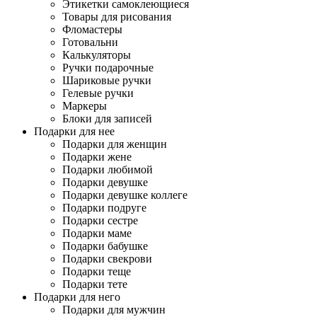
Этикетки самоклеющиеся
Товары для рисования
Фломастеры
Готовальни
Калькуляторы
Ручки подарочные
Шариковые ручки
Гелевые ручки
Маркеры
Блоки для записей
Подарки для нее
Подарки для женщин
Подарки жене
Подарки любимой
Подарки девушке
Подарки девушке коллеге
Подарки подруге
Подарки сестре
Подарки маме
Подарки бабушке
Подарки свекрови
Подарки теще
Подарки тете
Подарки для него
Подарки для мужчин