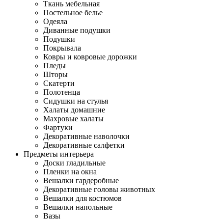
Ткань мебельная
Постельное белье
Одеяла
Диванные подушки
Подушки
Покрывала
Ковры и ковровые дорожки
Пледы
Шторы
Скатерти
Полотенца
Сидушки на стулья
Халаты домашние
Махровые халаты
Фартуки
Декоративные наволочки
Декоративные салфетки
Предметы интерьера
Доски гладильные
Пленки на окна
Вешалки гардеробные
Декоративные головы животных
Вешалки для костюмов
Вешалки напольные
Вазы