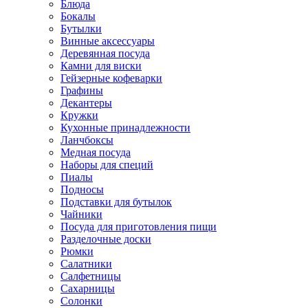
Блюда
Бокалы
Бутылки
Винные аксессуары
Деревянная посуда
Камни для виски
Гейзерные кофеварки
Графины
Декантеры
Кружки
Кухонные принадлежности
Ланчбоксы
Медная посуда
Наборы для специй
Пиалы
Подносы
Подставки для бутылок
Чайники
Посуда для приготовления пищи
Разделочные доски
Рюмки
Салатники
Салфетницы
Сахарницы
Солонки