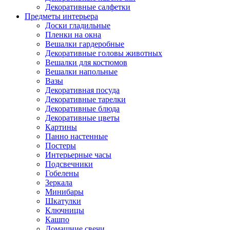
Декоративные салфетки
Предметы интерьера
Доски гладильные
Пленки на окна
Вешалки гардеробные
Декоративные головы животных
Вешалки для костюмов
Вешалки напольные
Вазы
Декоративная посуда
Декоративные тарелки
Декоративные блюда
Декоративные цветы
Картины
Панно настенные
Постеры
Интерьерные часы
Подсвечники
Гобелены
Зеркала
Минибары
Шкатулки
Ключницы
Кашпо
Домашние свечи