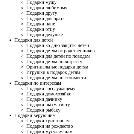
Подарки мужу
Подарки любимому
Подарки другу
Подарки для брата
Подарки папе
Подарки отцу
Подарки дедушке
Подарки для детей
Подарки ко дню защиты детей
Подарки детям от родственников
Подарки для детей по поводам
Подарки детям по возрасту
Оригинальные подарки детям
Игрушки в подарок детям
Подарки детям по стоимости
Подарки по интересам
Подарки госслужащему
Подарки домохозяйке
Подарки дачнику
Подарки шахматисту
Подарки рыбаку
Подарки верующим
Подарки христианам
Подарки на рождество
Подарки мусульманам