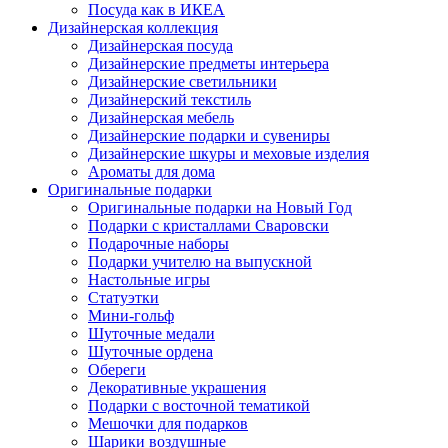
Посуда как в ИКЕА
Дизайнерская коллекция
Дизайнерская посуда
Дизайнерские предметы интерьера
Дизайнерские светильники
Дизайнерский текстиль
Дизайнерская мебель
Дизайнерские подарки и сувениры
Дизайнерские шкуры и меховые изделия
Ароматы для дома
Оригинальные подарки
Оригинальные подарки на Новый Год
Подарки с кристаллами Сваровски
Подарочные наборы
Подарки учителю на выпускной
Настольные игры
Статуэтки
Мини-гольф
Шуточные медали
Шуточные ордена
Обереги
Декоративные украшения
Подарки с восточной тематикой
Мешочки для подарков
Шарики воздушные