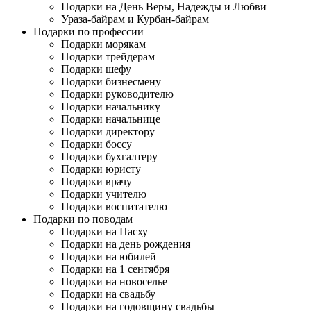
Подарки на День Веры, Надежды и Любви
Ураза-байрам и Курбан-байрам
Подарки по профессии
Подарки морякам
Подарки трейдерам
Подарки шефу
Подарки бизнесмену
Подарки руководителю
Подарки начальнику
Подарки начальнице
Подарки директору
Подарки боссу
Подарки бухгалтеру
Подарки юристу
Подарки врачу
Подарки учителю
Подарки воспитателю
Подарки по поводам
Подарки на Пасху
Подарки на день рождения
Подарки на юбилей
Подарки на 1 сентября
Подарки на новоселье
Подарки на свадьбу
Подарки на годовщину свадьбы