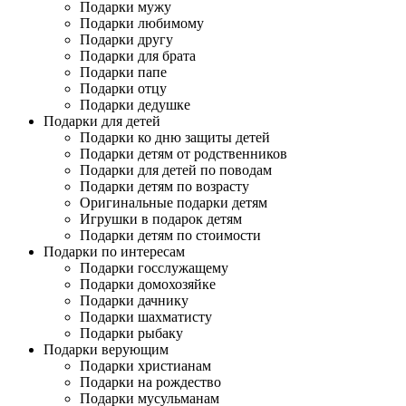
Подарки мужу
Подарки любимому
Подарки другу
Подарки для брата
Подарки папе
Подарки отцу
Подарки дедушке
Подарки для детей
Подарки ко дню защиты детей
Подарки детям от родственников
Подарки для детей по поводам
Подарки детям по возрасту
Оригинальные подарки детям
Игрушки в подарок детям
Подарки детям по стоимости
Подарки по интересам
Подарки госслужащему
Подарки домохозяйке
Подарки дачнику
Подарки шахматисту
Подарки рыбаку
Подарки верующим
Подарки христианам
Подарки на рождество
Подарки мусульманам