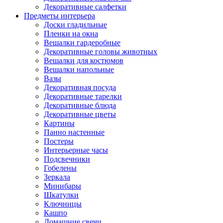
Декоративные салфетки
Предметы интерьера
Доски гладильные
Пленки на окна
Вешалки гардеробные
Декоративные головы животных
Вешалки для костюмов
Вешалки напольные
Вазы
Декоративная посуда
Декоративные тарелки
Декоративные блюда
Декоративные цветы
Картины
Панно настенные
Постеры
Интерьерные часы
Подсвечники
Гобелены
Зеркала
Минибары
Шкатулки
Ключницы
Кашпо
Домашние свечи