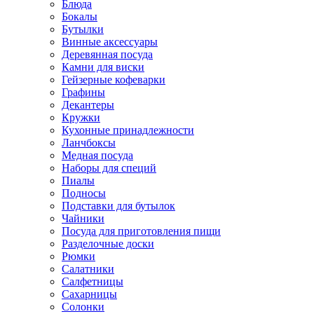
Блюда
Бокалы
Бутылки
Винные аксессуары
Деревянная посуда
Камни для виски
Гейзерные кофеварки
Графины
Декантеры
Кружки
Кухонные принадлежности
Ланчбоксы
Медная посуда
Наборы для специй
Пиалы
Подносы
Подставки для бутылок
Чайники
Посуда для приготовления пищи
Разделочные доски
Рюмки
Салатники
Салфетницы
Сахарницы
Солонки