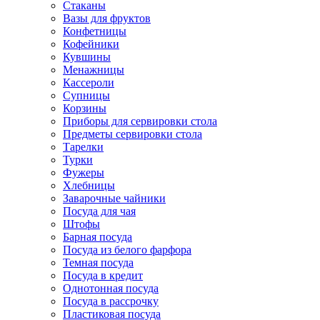
Стаканы
Вазы для фруктов
Конфетницы
Кофейники
Кувшины
Менажницы
Кассероли
Супницы
Корзины
Приборы для сервировки стола
Предметы сервировки стола
Тарелки
Турки
Фужеры
Хлебницы
Заварочные чайники
Посуда для чая
Штофы
Барная посуда
Посуда из белого фарфора
Темная посуда
Посуда в кредит
Однотонная посуда
Посуда в рассрочку
Пластиковая посуда