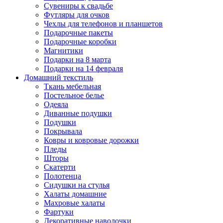
Сувениры к свадьбе
Футляры для очков
Чехлы для телефонов и планшетов
Подарочные пакеты
Подарочные коробки
Магнитики
Подарки на 8 марта
Подарки на 14 февраля
Домашний текстиль
Ткань мебельная
Постельное белье
Одеяла
Диванные подушки
Подушки
Покрывала
Ковры и ковровые дорожки
Пледы
Шторы
Скатерти
Полотенца
Сидушки на стулья
Халаты домашние
Махровые халаты
Фартуки
Декоративные наволочки