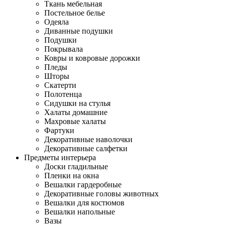
Ткань мебельная
Постельное белье
Одеяла
Диванные подушки
Подушки
Покрывала
Ковры и ковровые дорожки
Пледы
Шторы
Скатерти
Полотенца
Сидушки на стулья
Халаты домашние
Махровые халаты
Фартуки
Декоративные наволочки
Декоративные салфетки
Предметы интерьера
Доски гладильные
Пленки на окна
Вешалки гардеробные
Декоративные головы животных
Вешалки для костюмов
Вешалки напольные
Вазы