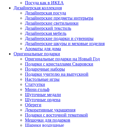
Посуда как в ИКЕА
Дизайнерская коллекция
Дизайнерская посуда
Дизайнерские предметы интерьера
Дизайнерские светильники
Дизайнерский текстиль
Дизайнерская мебель
Дизайнерские подарки и сувениры
Дизайнерские шкуры и меховые изделия
Ароматы для дома
Оригинальные подарки
Оригинальные подарки на Новый Год
Подарки с кристаллами Сваровски
Подарочные наборы
Подарки учителю на выпускной
Настольные игры
Статуэтки
Мини-гольф
Шуточные медали
Шуточные ордена
Обереги
Декоративные украшения
Подарки с восточной тематикой
Мешочки для подарков
Шарики воздушные