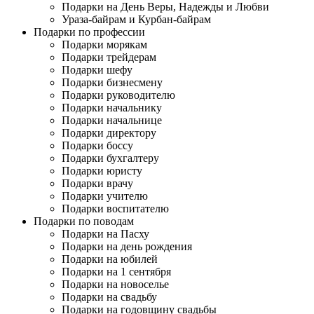
Подарки на День Веры, Надежды и Любви
Ураза-байрам и Курбан-байрам
Подарки по профессии
Подарки морякам
Подарки трейдерам
Подарки шефу
Подарки бизнесмену
Подарки руководителю
Подарки начальнику
Подарки начальнице
Подарки директору
Подарки боссу
Подарки бухгалтеру
Подарки юристу
Подарки врачу
Подарки учителю
Подарки воспитателю
Подарки по поводам
Подарки на Пасху
Подарки на день рождения
Подарки на юбилей
Подарки на 1 сентября
Подарки на новоселье
Подарки на свадьбу
Подарки на годовщину свадьбы