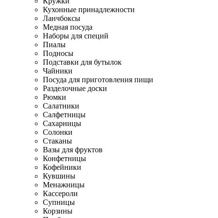
Кружки
Кухонные принадлежности
Ланчбоксы
Медная посуда
Наборы для специй
Пиалы
Подносы
Подставки для бутылок
Чайники
Посуда для приготовления пищи
Разделочные доски
Рюмки
Салатники
Салфетницы
Сахарницы
Солонки
Стаканы
Вазы для фруктов
Конфетницы
Кофейники
Кувшины
Менажницы
Кассероли
Супницы
Корзины