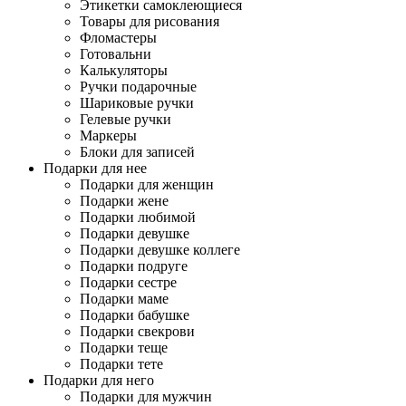
Этикетки самоклеющиеся
Товары для рисования
Фломастеры
Готовальни
Калькуляторы
Ручки подарочные
Шариковые ручки
Гелевые ручки
Маркеры
Блоки для записей
Подарки для нее
Подарки для женщин
Подарки жене
Подарки любимой
Подарки девушке
Подарки девушке коллеге
Подарки подруге
Подарки сестре
Подарки маме
Подарки бабушке
Подарки свекрови
Подарки теще
Подарки тете
Подарки для него
Подарки для мужчин